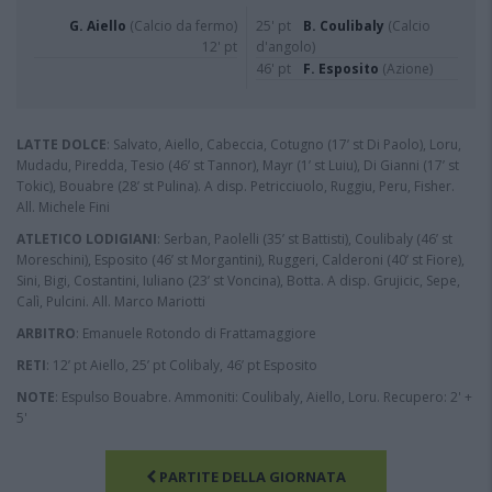
G. Aiello
(Calcio da fermo)
25' pt
B. Coulibaly
(Calcio
12' pt
d'angolo)
46' pt
F. Esposito
(Azione)
LATTE DOLCE
: Salvato, Aiello, Cabeccia, Cotugno (17’ st Di Paolo), Loru,
Mudadu, Piredda, Tesio (46’ st Tannor), Mayr (1’ st Luiu), Di Gianni (17’ st
Tokic), Bouabre (28’ st Pulina). A disp. Petricciuolo, Ruggiu, Peru, Fisher.
All. Michele Fini
ATLETICO LODIGIANI
: Serban, Paolelli (35’ st Battisti), Coulibaly (46’ st
Moreschini), Esposito (46’ st Morgantini), Ruggeri, Calderoni (40’ st Fiore),
Sini, Bigi, Costantini, Iuliano (23’ st Voncina), Botta. A disp. Grujicic, Sepe,
Calì, Pulcini. All. Marco Mariotti
ARBITRO
: Emanuele Rotondo di Frattamaggiore
RETI
: 12’ pt Aiello, 25’ pt Colibaly, 46’ pt Esposito
NOTE
: Espulso Bouabre. Ammoniti: Coulibaly, Aiello, Loru. Recupero: 2' +
5'
PARTITE DELLA GIORNATA