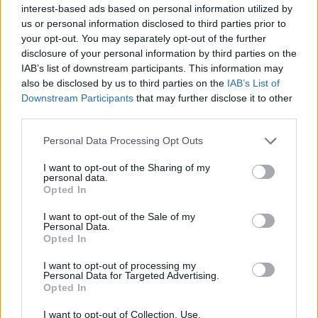
ripartire dalla Seconda
interest-based ads based on personal information utilized by
7 Ago 2026
us or personal information disclosed to third parties prior to
your opt-out. You may separately opt-out of the further
disclosure of your personal information by third parties on the
L'Ilva si completa con Markic, Contucci,
Carlucci, Bevilacqua, Solinas, Souare e Galic
IAB’s list of downstream participants. This information may
7 Ago 2026
also be disclosed by us to third parties on the
IAB’s List of
Downstream Participants
that may further disclose it to other
third parties.
Il Selargius rinforza il centrocampo con
Manuel Rinino e Samuele Vacca
Personal Data Processing Opt Outs
6 Ago 2026
I want to opt-out of the Sharing of my
personal data.
Definiti gli organici di Prima con l'aggiunta
Opted In
di Golfo Aranci, La Salle e Ottava, in Seconda
8 ripescaggi
I want to opt-out of the Sale of my
Personal Data.
7 Ago 2026
Opted In
I want to opt-out of processing my
Personal Data for Targeted Advertising.
Opted In
I want to opt-out of Collection, Use,