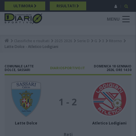
Salta
ULTIMORA
RISULTATI
al
contenuto
MENU
principale
Classifiche e risultati
2025 2026
Serie D
G
3
Ritorno
Breadcrumb
Latte Dolce - Atletico Lodigiani
COMUNALE LATTE
DOMENICA 18 GENNAIO
DIARIOSPORTIVO.IT
DOLCE, SASSARI
2026, ORE 14:30
1 - 2
Latte Dolce
Atletico Lodigiani
Reti