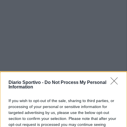
PIÙ LETTI OGGI
Diario Sportivo -
Do Not Process My Personal
Information
L'Ossese si prepara all'esordio in D: Forzati,
Cabrera, Tesio, Limongelli, Bolzicco e tanti
If you wish to opt-out of the sale, sharing to third parties, or
giovani tra i…
processing of your personal or sensitive information for
7 Ago 2026
targeted advertising by us, please use the below opt-out
section to confirm your selection. Please note that after your
Per Carbonia e Olbia si apre lo spiraglio di
opt-out request is processed you may continue seeing