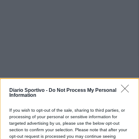
PIÙ LETTI OGGI
Diario Sportivo -
Do Not Process My Personal
Information
L'Ossese si prepara all'esordio in D: Forzati,
Cabrera, Tesio, Limongelli, Bolzicco e tanti
If you wish to opt-out of the sale, sharing to third parties, or
giovani tra i…
processing of your personal or sensitive information for
7 Ago 2026
targeted advertising by us, please use the below opt-out
section to confirm your selection. Please note that after your
Per Carbonia e Olbia si apre lo spiraglio di
opt-out request is processed you may continue seeing