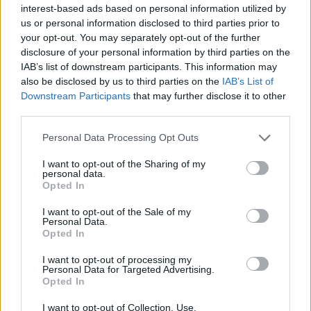
ripartire dalla Seconda
interest-based ads based on personal information utilized by
7 Ago 2026
us or personal information disclosed to third parties prior to
your opt-out. You may separately opt-out of the further
disclosure of your personal information by third parties on the
Il Selargius rinforza il centrocampo con
Manuel Rinino e Samuele Vacca
IAB’s list of downstream participants. This information may
6 Ago 2026
also be disclosed by us to third parties on the
IAB’s List of
Downstream Participants
that may further disclose it to other
third parties.
Definiti gli organici di Prima con l'aggiunta
di Golfo Aranci, La Salle e Ottava, in Seconda
Personal Data Processing Opt Outs
8 ripescaggi
7 Ago 2026
I want to opt-out of the Sharing of my
personal data.
Su Porto Corallo binchet s'isparègiu play-off
Opted In
contra a su Taloro Gavoi
I want to opt-out of the Sale of my
27 Apr 2014
Personal Data.
Opted In
I want to opt-out of processing my
Personal Data for Targeted Advertising.
Opted In
I want to opt-out of Collection, Use,