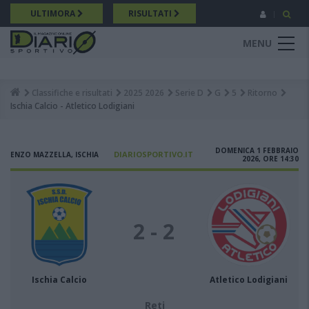
Salta
ULTIMORA
RISULTATI
al
contenuto
MENU
principale
Classifiche e risultati
2025 2026
Serie D
G
5
Ritorno
Breadcrumb
Ischia Calcio - Atletico Lodigiani
DOMENICA 1 FEBBRAIO
DIARIOSPORTIVO.IT
ENZO MAZZELLA, ISCHIA
2026, ORE 14:30
2 - 2
Ischia Calcio
Atletico Lodigiani
Reti