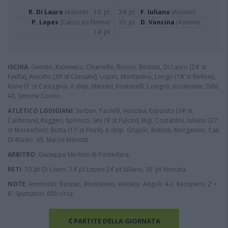
R. Di Lauro
(Azione)
10' pt
24' pt
F. Iuliano
(Azione)
P. Lopes
(Calcio da fermo)
35' pt
D. Voncina
(Azione)
14' pt
ISCHIA
: Gemito, Kaziewicz, Chiariello, Buono, Bosisio, Di Lauro (24’ st
Faella), Aniceto (39’ st Consalvi), Lopes, Montanino, Longo (18’ st Belloni),
Kone (1’ st Castagna). A disp. Mariani, Fontanelli, Lonigro, Arcamone, Gille.
All. Simone Corino
ATLETICO LODIGIANI
: Serban, Paolelli, Voncina, Esposito (34’ st
Calderoni), Ruggeri, Spinozzi, Sini (9’ st Pulcini), Bigi, Costantini, Iuliano (27’
st Moreschini), Botta (17’ st Fiore). A disp. Grujicic, Battisti, Morgantini, Cali,
Di Blasio. All. Marco Mariotti
ARBITRO
: Giuseppe Merlino di Pontedera.
RETI
: 10’ pt Di Lauro, 14’ pt Lopes 24’ pt Iuliano, 35’ pt Voncina.
NOTE
: Ammoniti: Bosisio, Montanino, Aniceto. Angoli: 4-2. Recupero: 2’ +
6’. Spettatori: 800 circa.
PARTITE DELLA GIORNATA