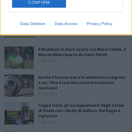
CONFIRM
Data Deletion
Data Access
Privacy Policy
PIÙ LETTI OGGI
Il Buddusò in mani sicure con Mario Fadda, il
Monte Alma riparte da Ivano Falchi
5 Ago 2026
Anche il Fasano out e le ammissioni salgono
a sei, l'Ilva è la prima società tra le non
ripescate
5 Ago 2026
Coppa Italia: gli accoppiamenti degli ottavi
di finale con i derby di Gallura, Barbagia e
Ogliastra
5 Ago 2026