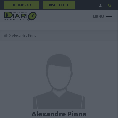
Salta
ULTIMORA
RISULTATI
al
contenuto
MENU
principale
Alexandre Pinna
Breadcrumb
Alexandre Pinna