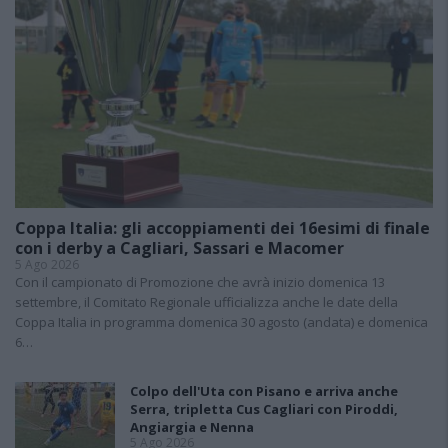
Coppa Italia: gli accoppiamenti dei 16esimi di finale
con i derby a Cagliari, Sassari e Macomer
5 Ago 2026
Con il campionato di Promozione che avrà inizio domenica 13
settembre, il Comitato Regionale ufficializza anche le date della
Coppa Italia in programma domenica 30 agosto (andata) e domenica
6…
Colpo dell'Uta con Pisano e arriva anche
Serra, tripletta Cus Cagliari con Piroddi,
Angiargia e Nenna
5 Ago 2026