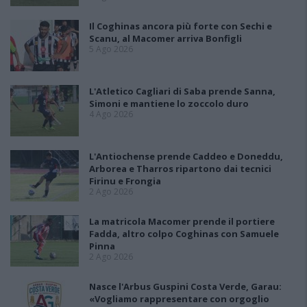
Il Coghinas ancora più forte con Sechi e
Scanu, al Macomer arriva Bonfigli
5 Ago 2026
L'Atletico Cagliari di Saba prende Sanna,
Simoni e mantiene lo zoccolo duro
4 Ago 2026
L'Antiochense prende Caddeo e Doneddu,
Arborea e Tharros ripartono dai tecnici
Firinu e Frongia
2 Ago 2026
La matricola Macomer prende il portiere
Fadda, altro colpo Coghinas con Samuele
Pinna
2 Ago 2026
Nasce l'Arbus Guspini Costa Verde, Garau:
«Vogliamo rappresentare con orgoglio