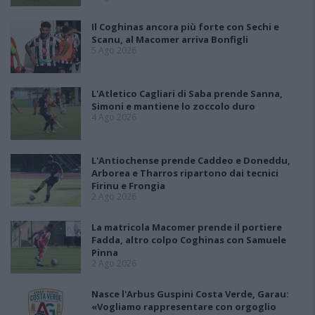
Il Coghinas ancora più forte con Sechi e
Scanu, al Macomer arriva Bonfigli
5 Ago 2026
L'Atletico Cagliari di Saba prende Sanna,
Simoni e mantiene lo zoccolo duro
4 Ago 2026
L'Antiochense prende Caddeo e Doneddu,
Arborea e Tharros ripartono dai tecnici
Firinu e Frongia
2 Ago 2026
La matricola Macomer prende il portiere
Fadda, altro colpo Coghinas con Samuele
Pinna
2 Ago 2026
Nasce l'Arbus Guspini Costa Verde, Garau:
«Vogliamo rappresentare con orgoglio