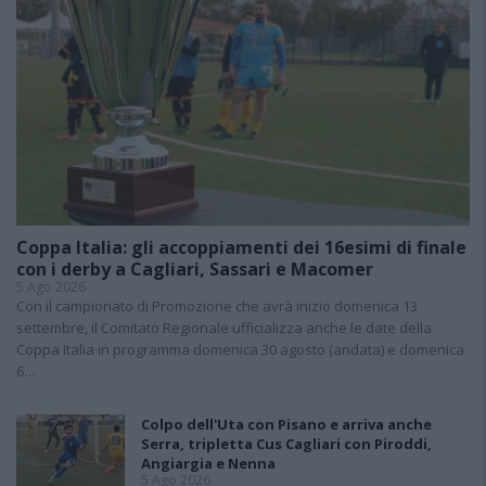
Coppa Italia: gli accoppiamenti dei 16esimi di finale
con i derby a Cagliari, Sassari e Macomer
5 Ago 2026
Con il campionato di Promozione che avrà inizio domenica 13
settembre, il Comitato Regionale ufficializza anche le date della
Coppa Italia in programma domenica 30 agosto (andata) e domenica
6…
Colpo dell'Uta con Pisano e arriva anche
Serra, tripletta Cus Cagliari con Piroddi,
Angiargia e Nenna
5 Ago 2026