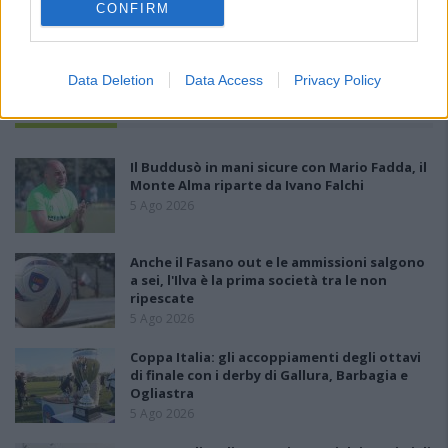
CONFIRM
Data Deletion
Data Access
Privacy Policy
PIÙ LETTI OGGI
Il Buddusò in mani sicure con Mario Fadda, il
Monte Alma riparte da Ivano Falchi
5 Ago 2026
Anche il Fasano out e le ammissioni salgono
a sei, l'Ilva è la prima società tra le non
ripescate
5 Ago 2026
Coppa Italia: gli accoppiamenti degli ottavi
di finale con i derby di Gallura, Barbagia e
Ogliastra
5 Ago 2026