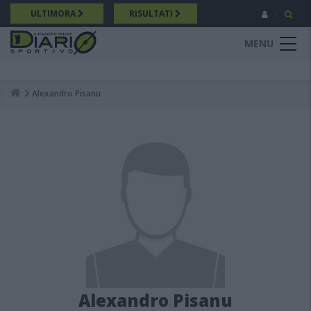
Salta
ULTIMORA
RISULTATI
al
contenuto
MENU
principale
Alexandro Pisanu
Breadcrumb
Alexandro Pisanu