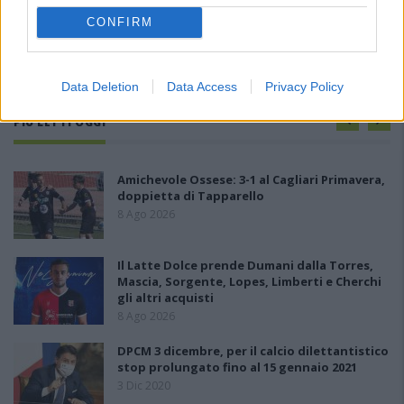
CONFIRM
Data Deletion
Data Access
Privacy Policy
PIÙ LETTI OGGI
Amichevole Ossese: 3-1 al Cagliari Primavera,
doppietta di Tapparello
8 Ago 2026
Il Latte Dolce prende Dumani dalla Torres,
Mascia, Sorgente, Lopes, Limberti e Cherchi
gli altri acquisti
8 Ago 2026
DPCM 3 dicembre, per il calcio dilettantistico
stop prolungato fino al 15 gennaio 2021
3 Dic 2020