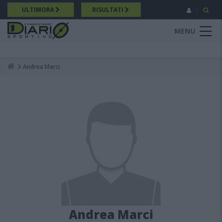
Salta
ULTIMORA
RISULTATI
al
contenuto
MENU
principale
Andrea Marci
Breadcrumb
Andrea Marci