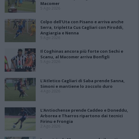
Macomer
5 Ago 2026
Colpo dell'Uta con Pisano e arriva anche
Serra, tripletta Cus Cagliari con Piroddi,
Angiargia e Nenna
5 Ago 2026
Il Coghinas ancora più forte con Sechi e
Scanu, al Macomer arriva Bonfigli
5 Ago 2026
L'Atletico Cagliari di Saba prende Sanna,
Simoni e mantiene lo zoccolo duro
4 Ago 2026
L'Antiochense prende Caddeo e Doneddu,
Arborea e Tharros ripartono dai tecnici
Firinu e Frongia
2 Ago 2026