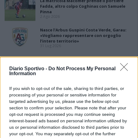
La matricola Macomer prende il portiere
Fadda, altro colpo Coghinas con Samuele
Pinna
2 Ago 2026
Nasce l'Arbus Guspini Costa Verde, Garau:
«Vogliamo rappresentare con orgoglio
l’intero territorio»
31 Lug 2026
Il Sant'Elena si riprende il difensore Mancusi
28 Lug 2026
Diario Sportivo -
Do Not Process My Personal
Information
If you wish to opt-out of the sale, sharing to third parties, or
processing of your personal or sensitive information for
targeted advertising by us, please use the below opt-out
section to confirm your selection. Please note that after your
opt-out request is processed you may continue seeing
interest-based ads based on personal information utilized by
us or personal information disclosed to third parties prior to
your opt-out. You may separately opt-out of the further