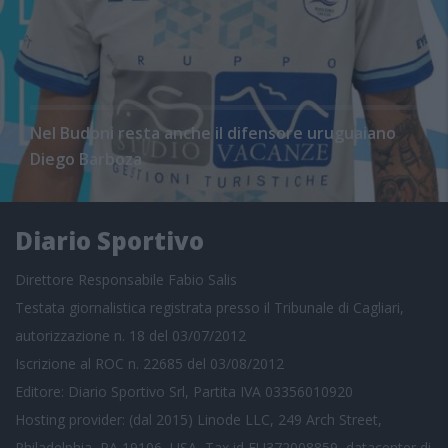
Nel Budoni resta anche il difensore uruguaiano
Diego Barboza
Diario Sportivo
Direttore Responsabile Fabio Salis
Testata giornalistica registrata presso il Tribunale di Cagliari,
autorizzazione n. 18 del 03/07/2012
Iscrizione al ROC n. 22685 del 03/08/2012
Editore: Diario Sportivo Srl, Partita IVA 03356010920
Hosting provider: (dal 2015) Linode LLC, 249 Arch Street,
Philadelphia, PA 19106, USA, Tax id EU372008859, datacenter di