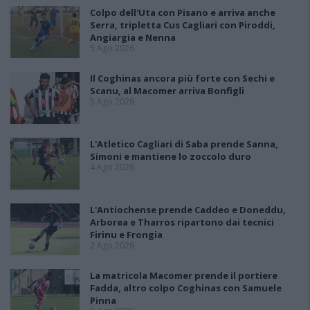
Colpo dell'Uta con Pisano e arriva anche
Serra, tripletta Cus Cagliari con Piroddi,
Angiargia e Nenna
5 Ago 2026
Il Coghinas ancora più forte con Sechi e
Scanu, al Macomer arriva Bonfigli
5 Ago 2026
L'Atletico Cagliari di Saba prende Sanna,
Simoni e mantiene lo zoccolo duro
4 Ago 2026
L'Antiochense prende Caddeo e Doneddu,
Arborea e Tharros ripartono dai tecnici
Firinu e Frongia
2 Ago 2026
La matricola Macomer prende il portiere
Fadda, altro colpo Coghinas con Samuele
Pinna