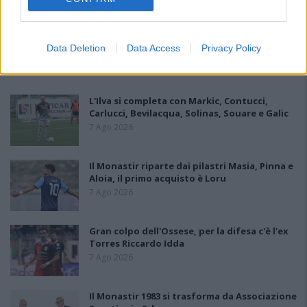
Data Deletion
Data Access
Privacy Policy
PIÙ LETTI OGGI
L'Ilva si completa con Markic, Contucci,
Carlucci, Bevilacqua, Solinas, Souare e Galic
7 Ago 2026
Il Monastir riparte dai pilastri Masia, Pinna e
Aloia, il primo acquisto è Loru
7 Ago 2026
Gran colpo dell'Ossese, per la difesa c'è l'ex
Torres Riccardo Idda
7 Ago 2026
Il Monastir 1983 si trasforma da Associazione