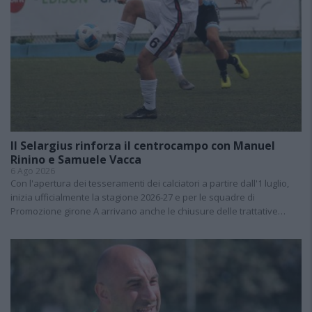
Il Selargius rinforza il centrocampo con Manuel
Rinino e Samuele Vacca
6 Ago 2026
Con l'apertura dei tesseramenti dei calciatori a partire dall'1 luglio,
inizia ufficialmente la stagione 2026-27 e per le squadre di
Promozione girone A arrivano anche le chiusure delle trattative…