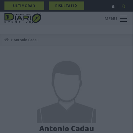
Salta
ULTIMORA
RISULTATI
al
contenuto
MENU
principale
Antonio Cadau
Breadcrumb
Antonio Cadau