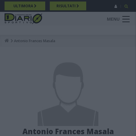
Salta
ULTIMORA
RISULTATI
al
contenuto
MENU
principale
Antonio Frances Masala
Breadcrumb
Antonio Frances Masala