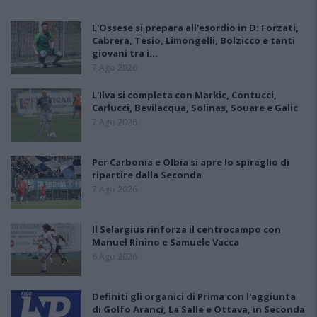
L'Ossese si prepara all'esordio in D: Forzati,
Cabrera, Tesio, Limongelli, Bolzicco e tanti
giovani tra i…
7 Ago 2026
L'Ilva si completa con Markic, Contucci,
Carlucci, Bevilacqua, Solinas, Souare e Galic
7 Ago 2026
Per Carbonia e Olbia si apre lo spiraglio di
ripartire dalla Seconda
7 Ago 2026
Il Selargius rinforza il centrocampo con
Manuel Rinino e Samuele Vacca
6 Ago 2026
Definiti gli organici di Prima con l'aggiunta
di Golfo Aranci, La Salle e Ottava, in Seconda