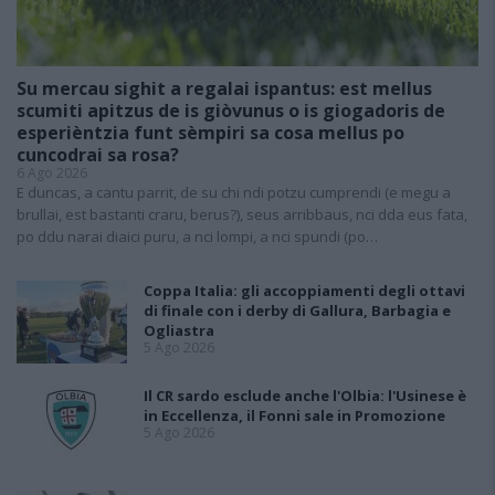
Su mercau sighit a regalai ispantus: est mellus
scumiti apitzus de is giòvunus o is giogadoris de
esperièntzia funt sèmpiri sa cosa mellus po
cuncodrai sa rosa?
6 Ago 2026
E duncas, a cantu parrit, de su chi ndi potzu cumprendi (e megu a
brullai, est bastanti craru, berus?), seus arribbaus, nci dda eus fata,
po ddu narai diaici puru, a nci lompi, a nci spundi (po…
Coppa Italia: gli accoppiamenti degli ottavi
di finale con i derby di Gallura, Barbagia e
Ogliastra
5 Ago 2026
Il CR sardo esclude anche l'Olbia: l'Usinese è
in Eccellenza, il Fonni sale in Promozione
5 Ago 2026