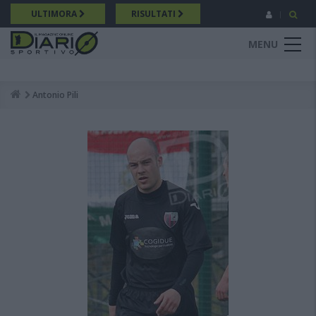
Salta
ULTIMORA
RISULTATI
al
contenuto
MENU
principale
Antonio Pili
Breadcrumb