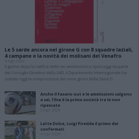
Le 5 sarde ancora nel girone G con 8 squadre laziali,
4 campane e la novità dei molisani del Venafro
6 Ago 2026
Il giorno dopo la ratifica delle sei ammissioni e ripescaggi da parte
del Consiglio Direttivo della LND, il Dipartimento Interregionale ha
svelato oggi la composizione dei nove gironi della Serie D…
Anche il Fasano out e le ammissioni salgono
a sei, l'Ilva è la prima società tra le non
ripescate
5 Ago 2026
Latte Dolce, Luigi Piredda il primo dei
confermati
4 Ago 2026