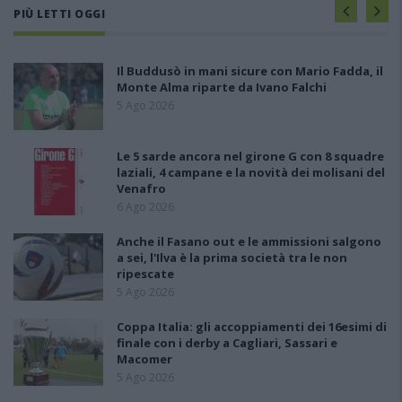
PIÙ LETTI OGGI
Il Buddusò in mani sicure con Mario Fadda, il
Monte Alma riparte da Ivano Falchi
5 Ago 2026
Le 5 sarde ancora nel girone G con 8 squadre
laziali, 4 campane e la novità dei molisani del
Venafro
6 Ago 2026
Anche il Fasano out e le ammissioni salgono
a sei, l'Ilva è la prima società tra le non
ripescate
5 Ago 2026
Coppa Italia: gli accoppiamenti dei 16esimi di
finale con i derby a Cagliari, Sassari e
Macomer
5 Ago 2026