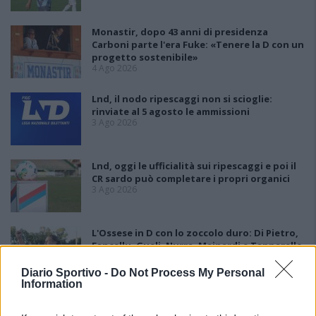
Monastir, dopo 43 anni di presidenza
Carboni parte l'era Fuke: «Tenere la D con un
progetto sostenibile»
4 Ago 2026
Lnd, il nodo ripescaggi non si scioglie:
rinviate al 5 agosto le ammissioni
3 Ago 2026
Lnd, oggi le ufficialità sui ripescaggi e poi il
CR sardo può completare i propri organici
3 Ago 2026
L'Ossese in D con lo zoccolo duro: Di Pietro,
Fancellu, Gueli, Nurra, Mainardi e Tapparello
30 Lug 2026
Diario Sportivo -
Do Not Process My Personal
Information
Latte Dolce, Andrea Grigoras è il nuovo ds
29 Lug 2026