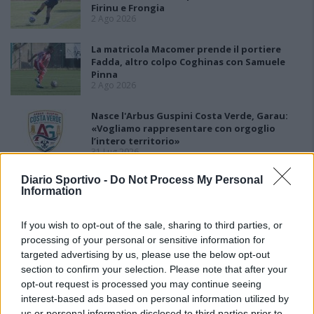
Firinu e Frongia
2 Ago 2026
La matricola Macomer prende il portiere
Fadda, altro colpo Coghinas con Samuele
Pinna
2 Ago 2026
Nasce l'Arbus Guspini Costa Verde, Garau:
«Vogliamo rappresentare con orgoglio
l’intero territorio»
31 Lug 2026
Diario Sportivo -
Do Not Process My Personal
Il Sant'Elena si riprende il difensore Mancusi
Information
28 Lug 2026
If you wish to opt-out of the sale, sharing to third parties, or
processing of your personal or sensitive information for
targeted advertising by us, please use the below opt-out
section to confirm your selection. Please note that after your
opt-out request is processed you may continue seeing
interest-based ads based on personal information utilized by
us or personal information disclosed to third parties prior to