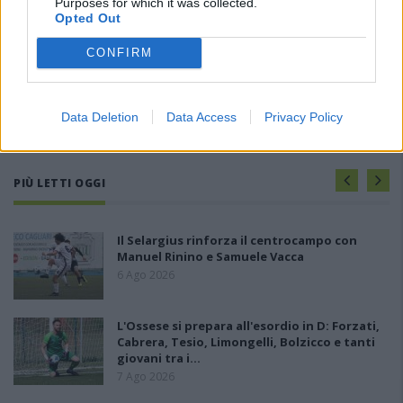
Purposes for which it was collected.
Opted Out
CONFIRM
Data Deletion
Data Access
Privacy Policy
PIÙ LETTI OGGI
Il Selargius rinforza il centrocampo con
Manuel Rinino e Samuele Vacca
6 Ago 2026
L'Ossese si prepara all'esordio in D: Forzati,
Cabrera, Tesio, Limongelli, Bolzicco e tanti
giovani tra i…
7 Ago 2026