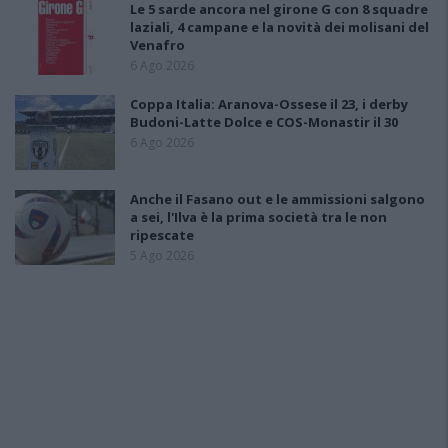
Le 5 sarde ancora nel girone G con 8 squadre
laziali, 4 campane e la novità dei molisani del
Venafro
6 Ago 2026
Coppa Italia: Aranova-Ossese il 23, i derby
Budoni-Latte Dolce e COS-Monastir il 30
6 Ago 2026
Anche il Fasano out e le ammissioni salgono
a sei, l'Ilva è la prima società tra le non
ripescate
5 Ago 2026