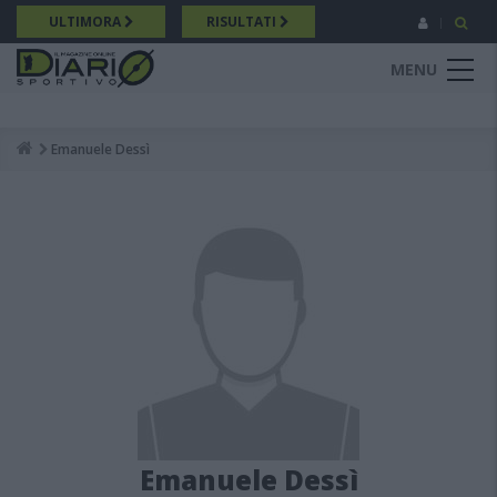
Salta
ULTIMORA
RISULTATI
al
contenuto
MENU
principale
Emanuele Dessì
Breadcrumb
Emanuele Dessì