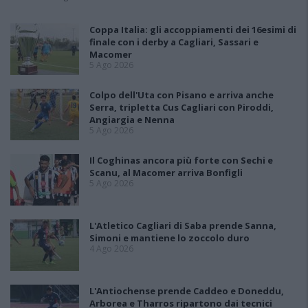
Coppa Italia: gli accoppiamenti dei 16esimi di
finale con i derby a Cagliari, Sassari e
Macomer
5 Ago 2026
Colpo dell'Uta con Pisano e arriva anche
Serra, tripletta Cus Cagliari con Piroddi,
Angiargia e Nenna
5 Ago 2026
Il Coghinas ancora più forte con Sechi e
Scanu, al Macomer arriva Bonfigli
5 Ago 2026
L'Atletico Cagliari di Saba prende Sanna,
Simoni e mantiene lo zoccolo duro
4 Ago 2026
L'Antiochense prende Caddeo e Doneddu,
Arborea e Tharros ripartono dai tecnici