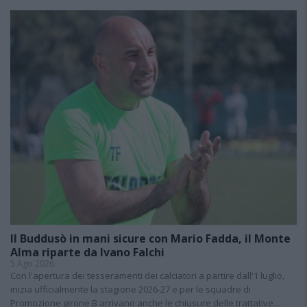
Il Buddusò in mani sicure con Mario Fadda, il Monte
Alma riparte da Ivano Falchi
5 Ago 2026
Con l'apertura dei tesseramenti dei calciatori a partire dall'1 luglio,
inizia ufficialmente la stagione 2026-27 e per le squadre di
Promozione girone B arrivano anche le chiusure delle trattative…