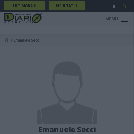
Salta
ULTIMORA
RISULTATI
al
contenuto
MENU
principale
Emanuele Secci
Breadcrumb
Emanuele Secci