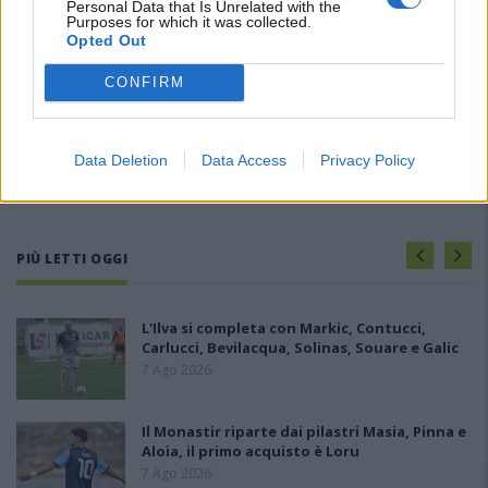
Personal Data that Is Unrelated with the
Purposes for which it was collected.
Opted Out
CONFIRM
Data Deletion
Data Access
Privacy Policy
PIÙ LETTI OGGI
L'Ilva si completa con Markic, Contucci,
Carlucci, Bevilacqua, Solinas, Souare e Galic
7 Ago 2026
Il Monastir riparte dai pilastri Masia, Pinna e
Aloia, il primo acquisto è Loru
7 Ago 2026