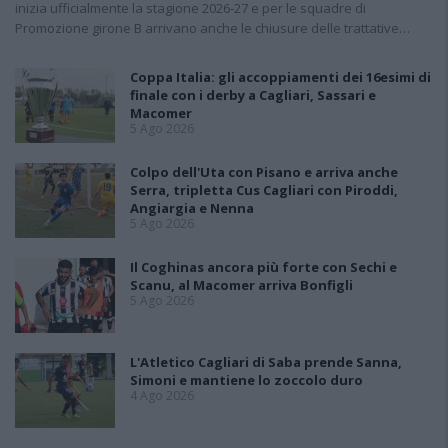
inizia ufficialmente la stagione 2026-27 e per le squadre di
Promozione girone B arrivano anche le chiusure delle trattative…
Coppa Italia: gli accoppiamenti dei 16esimi di
finale con i derby a Cagliari, Sassari e
Macomer
5 Ago 2026
Colpo dell'Uta con Pisano e arriva anche
Serra, tripletta Cus Cagliari con Piroddi,
Angiargia e Nenna
5 Ago 2026
Il Coghinas ancora più forte con Sechi e
Scanu, al Macomer arriva Bonfigli
5 Ago 2026
L'Atletico Cagliari di Saba prende Sanna,
Simoni e mantiene lo zoccolo duro
4 Ago 2026