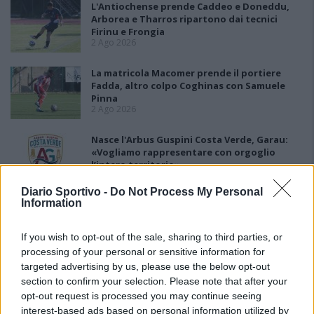
L'Antiochense prende Caddeo e Doneddu,
Arborea e Tharros ripartono dai tecnici
Firinu e Frongia
2 Ago 2026
La matricola Macomer prende il portiere
Fadda, altro colpo Coghinas con Samuele
Pinna
2 Ago 2026
Nasce l'Arbus Guspini Costa Verde, Garau:
«Vogliamo rappresentare con orgoglio
l’intero territorio»
31 Lug 2026
Diario Sportivo -
Do Not Process My Personal
Information
Il Sant'Elena si riprende il difensore Mancusi
28 Lug 2026
If you wish to opt-out of the sale, sharing to third parties, or
processing of your personal or sensitive information for
targeted advertising by us, please use the below opt-out
section to confirm your selection. Please note that after your
opt-out request is processed you may continue seeing
interest-based ads based on personal information utilized by