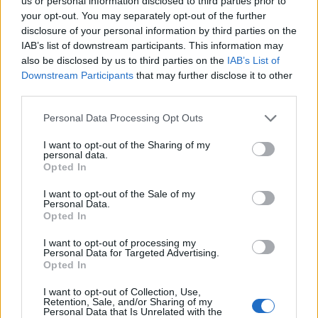
us or personal information disclosed to third parties prior to
Coppa Italia: gli accoppiamenti degli ottavi
your opt-out. You may separately opt-out of the further
di finale con i derby di Gallura, Barbagia e
disclosure of your personal information by third parties on the
Ogliastra
IAB’s list of downstream participants. This information may
5 Ago 2026
also be disclosed by us to third parties on the
IAB’s List of
Downstream Participants
that may further disclose it to other
Coppa Italia: gli accoppiamenti dei 16esimi di
finale con i derby a Cagliari, Sassari e
third parties.
Macomer
5 Ago 2026
Personal Data Processing Opt Outs
Il CR sardo esclude anche l'Olbia: l'Usinese è
I want to opt-out of the Sharing of my
personal data.
in Eccellenza, il Fonni sale in Promozione
Opted In
5 Ago 2026
I want to opt-out of the Sale of my
Personal Data.
Opted In
I want to opt-out of processing my
Personal Data for Targeted Advertising.
Opted In
I want to opt-out of Collection, Use,
Retention, Sale, and/or Sharing of my
Personal Data that Is Unrelated with the