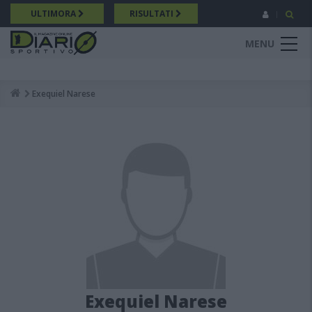
Salta
ULTIMORA
RISULTATI
al
contenuto
MENU
principale
Exequiel Narese
Breadcrumb
Exequiel Narese