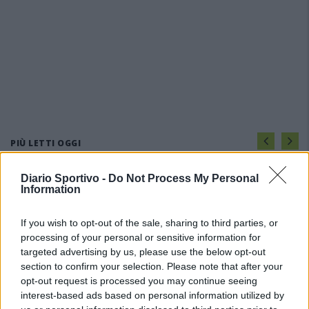
PIÙ LETTI OGGI
Diario Sportivo -
Do Not Process My Personal
Il Buddusò in mani sicure con Mario Fadda, il
Information
Monte Alma riparte da Ivano Falchi
5 Ago 2026
If you wish to opt-out of the sale, sharing to third parties, or
processing of your personal or sensitive information for
targeted advertising by us, please use the below opt-out
Anche il Fasano out e le ammissioni salgono
a sei, l'Ilva è la prima società tra le non
section to confirm your selection. Please note that after your
ripescate
opt-out request is processed you may continue seeing
5 Ago 2026
interest-based ads based on personal information utilized by