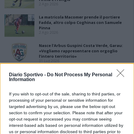
2 Ago 2026
La matricola Macomer prende il portiere
Fadda, altro colpo Coghinas con Samuele
Pinna
2 Ago 2026
Nasce l'Arbus Guspini Costa Verde, Garau:
«Vogliamo rappresentare con orgoglio
l’intero territorio»
31 Lug 2026
Il Sant'Elena si riprende il difensore Mancusi
Diario Sportivo -
Do Not Process My Personal
28 Lug 2026
Information
If you wish to opt-out of the sale, sharing to third parties, or
processing of your personal or sensitive information for
targeted advertising by us, please use the below opt-out
section to confirm your selection. Please note that after your
opt-out request is processed you may continue seeing
interest-based ads based on personal information utilized by
us or personal information disclosed to third parties prior to