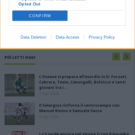
Opted Out
CONFIRM
Data Deletion
Data Access
Privacy Policy
PIÙ LETTI OGGI
L'Ossese si prepara all'esordio in D: Forzati,
Cabrera, Tesio, Limongelli, Bolzicco e tanti
giovani tra i…
7 Ago 2026
Il Selargius rinforza il centrocampo con
Manuel Rinino e Samuele Vacca
6 Ago 2026
Le 5 sarde ancora nel girone G con 8 squadre