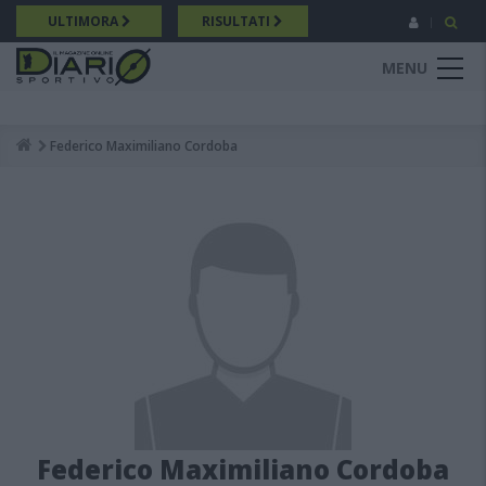
Salta
ULTIMORA
RISULTATI
al
contenuto
MENU
principale
Federico Maximiliano Cordoba
Breadcrumb
Federico Maximiliano Cordoba