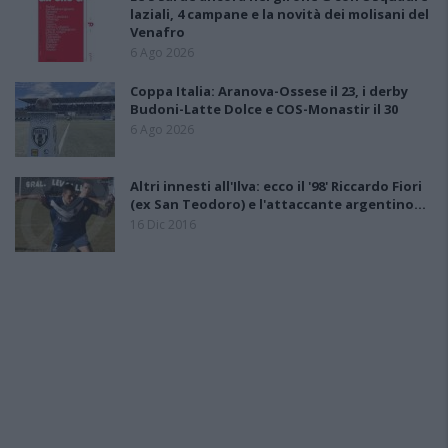
laziali, 4 campane e la novità dei molisani del
Venafro
6 Ago 2026
Coppa Italia: Aranova-Ossese il 23, i derby
Budoni-Latte Dolce e COS-Monastir il 30
6 Ago 2026
Altri innesti all'Ilva: ecco il '98' Riccardo Fiori
(ex San Teodoro) e l'attaccante argentino…
16 Dic 2016