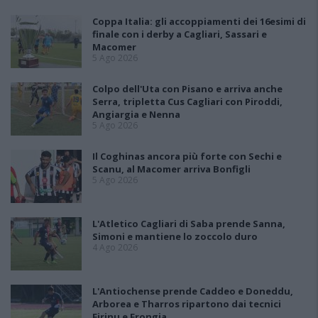
Coppa Italia: gli accoppiamenti dei 16esimi di
finale con i derby a Cagliari, Sassari e
Macomer
5 Ago 2026
Colpo dell'Uta con Pisano e arriva anche
Serra, tripletta Cus Cagliari con Piroddi,
Angiargia e Nenna
5 Ago 2026
Il Coghinas ancora più forte con Sechi e
Scanu, al Macomer arriva Bonfigli
5 Ago 2026
L'Atletico Cagliari di Saba prende Sanna,
Simoni e mantiene lo zoccolo duro
4 Ago 2026
L'Antiochense prende Caddeo e Doneddu,
Arborea e Tharros ripartono dai tecnici
Firinu e Frongia