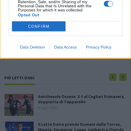
Retention, Sale, and/or Sharing of my
Personal Data that Is Unrelated with the
Purposes for which it was collected.
Opted Out
CONFIRM
Data Deletion
Data Access
Privacy Policy
PIÙ LETTI OGGI
Amichevole Ossese: 3-1 al Cagliari Primavera,
doppietta di Tapparello
8 Ago 2026
Il Latte Dolce prende Dumani dalla Torres,
Mascia, Sorgente, Lopes, Limberti e Cherchi