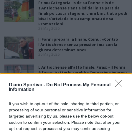
Primu Categoria: is de su Fonne e is de
s'Antiochense s'ant a isfidai in sa partida
finali po custa stagioni; chini bincit at a podi
bisai s'artziada in su campionau de sa
Promotzioni
28 Mag 2026
Il Fonni prepara la finale, Coinu: «Contro
l'Antiochense senza pressioni ma con la
giusta determinazione»
26 Mag 2026
L'Antiochense all'atto finale, Piras: «Il Fonni
è forte, batterlo sarebbe l'ennesima impresa
dei miei ragazzi»
26 Mag 2026
Diario Sportivo -
Do Not Process My Personal
Information
Playout: Sestu, Santa Giusta, Silanus e
Malaspina salve, Bariese, Barumini, Siniscola
If you wish to opt-out of the sale, sharing to third parties, or
e Sennori in Seconda
processing of your personal or sensitive information for
25 Mag 2026
targeted advertising by us, please use the below opt-out
section to confirm your selection. Please note that after your
opt-out request is processed you may continue seeing