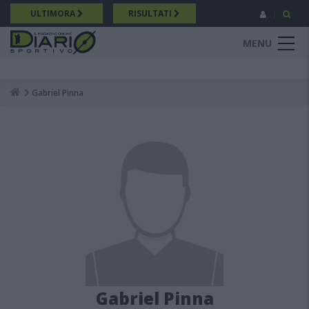
Salta
ULTIMORA
RISULTATI
al
contenuto
MENU
principale
Gabriel Pinna
Breadcrumb
Gabriel Pinna