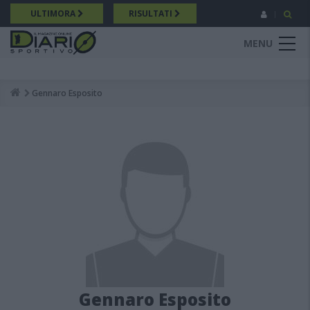
Salta
ULTIMORA
RISULTATI
al
contenuto
MENU
principale
Gennaro Esposito
Breadcrumb
Gennaro Esposito