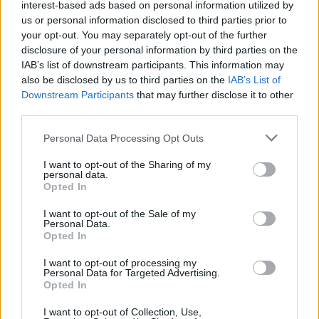
interest-based ads based on personal information utilized by
conduttore
us or personal information disclosed to third parties prior to
9 Ago 2026
your opt-out. You may separately opt-out of the further
Il Monte Alma rinforza l'attacco con Palmas
disclosure of your personal information by third parties on the
e Bonivardi, nel Macomer l'estro di Di Angelo
IAB’s list of downstream participants. This information may
9 Ago 2026
also be disclosed by us to third parties on the
IAB’s List of
Downstream Participants
that may further disclose it to other
third parties.
Carbonia, Meloni si difende: «Nei rendiconti
lasciati da Canu meno debiti di quanti
Personal Data Processing Opt Outs
emersi in stagione»
10 Ago 2026
I want to opt-out of the Sharing of my
personal data.
L'Ilva si completa con Markic, Contucci,
Opted In
Carlucci, Bevilacqua, Solinas, Souare e Galic
7 Ago 2026
I want to opt-out of the Sale of my
Personal Data.
Opted In
I want to opt-out of processing my
Personal Data for Targeted Advertising.
Opted In
I want to opt-out of Collection, Use,