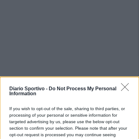
PIÙ LETTI OGGI
Diario Sportivo -
Do Not Process My Personal
Information
L'Accademia Sulcitana prende il mediano
Puddu, allo Jerzu l'attaccante Bebo Atzori
If you wish to opt-out of the sale, sharing to third parties, or
10 Ago 2026
processing of your personal or sensitive information for
targeted advertising by us, please use the below opt-out
section to confirm your selection. Please note that after your
La COS approda a Barisardo tra conferme,
opt-out request is processed you may continue seeing
nuovi volti e mister Loi a fare da filo