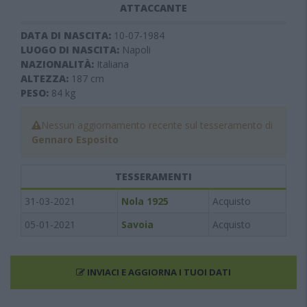
ATTACCANTE
DATA DI NASCITA:
10-07-1984
LUOGO DI NASCITA:
Napoli
NAZIONALITÀ:
Italiana
ALTEZZA:
187
cm
PESO:
84
kg
Nessun aggiornamento recente sul tesseramento di
Gennaro Esposito
TESSERAMENTI
31-03-2021
Nola 1925
Acquisto
05-01-2021
Savoia
Acquisto
INVIACI E AGGIORNA I TUOI DATI