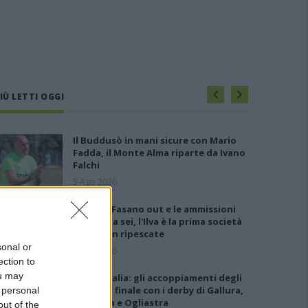
IÙ LETTI OGGI
Il Buddusò in mani sicure con Mario
Fadda, il Monte Alma riparte da Ivano
Falchi
5 Ago 2026
Anche il Fasano out e le ammissioni
salgono a sei, l'Ilva è la prima società
tra le non ripescate
sonal or
5 Ago 2026
ection to
ou may
Coppa Italia: gli accoppiamenti degli
ottavi di finale con i derby di Gallura,
 personal
Barbagia e Ogliastra
out of the