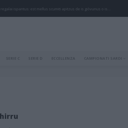
 regalai ispantus: est mellus scumiti apitzus de is giòvunus o is…
SERIE C
SERIE D
ECCELLENZA
CAMPIONATI SARDI
hirru