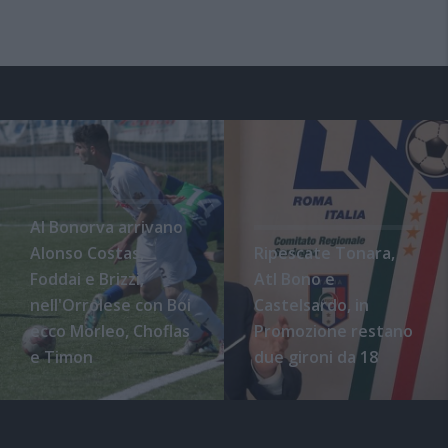
Al Bonorva arrivano
Alonso Costas,
Ripescate Tonara,
Foddai e Brizzi,
Atl Bono e
nell'Orrolese con Boi
Castelsardo, in
ecco Morleo, Choflas
Promozione restano
e Timon
due gironi da 18