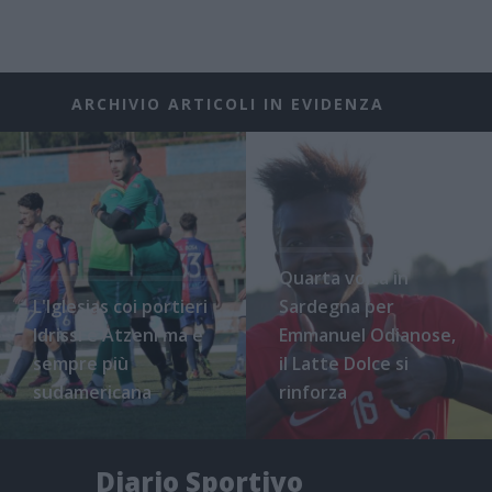
ARCHIVIO ARTICOLI IN EVIDENZA
Quarta volta in
L'Iglesias coi portieri
Sardegna per
Idrissi e Atzeni ma è
Emmanuel Odianose,
sempre più
il Latte Dolce si
sudamericana
rinforza
Diario Sportivo