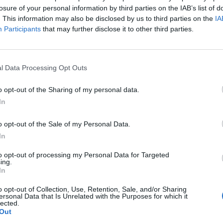
Bonfigli
losure of your personal information by third parties on the IAB’s list of
5 Ago 2026
. This information may also be disclosed by us to third parties on the
IA
Participants
that may further disclose it to other third parties.
L'Antiochense prende Caddeo e
Doneddu, Arborea e Tharros
ripartono dai tecnici Firinu e Frongia
2 Ago 2026
l Data Processing Opt Outs
Nasce l'Arbus Guspini Costa Verde,
o opt-out of the Sharing of my personal data.
s
Garau: «Vogliamo rappresentare con
In
orgoglio l’intero territorio»
31 Lug 2026
o opt-out of the Sale of my Personal Data.
Al Castiadas tornano Caboni e Melis,
In
l'Uta Calcio prende anche Atzori e
Siddu
to opt-out of processing my Personal Data for Targeted
ing.
25 Lug 2026
In
o opt-out of Collection, Use, Retention, Sale, and/or Sharing
ersonal Data that Is Unrelated with the Purposes for which it
lected.
Out