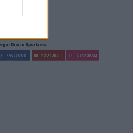
egui Diario Sportivo:
FACEBOOK
YOUTUBE
INSTAGRAM