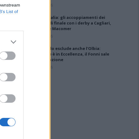
5 Ago 2026
 downstream
B’s List of
Coppa Italia: gli accoppiamenti dei
16esimi di finale con i derby a Cagliari,
Sassari e Macomer
5 Ago 2026
Il CR sardo esclude anche l'Olbia:
l'Usinese è in Eccellenza, il Fonni sale
in Promozione
5 Ago 2026