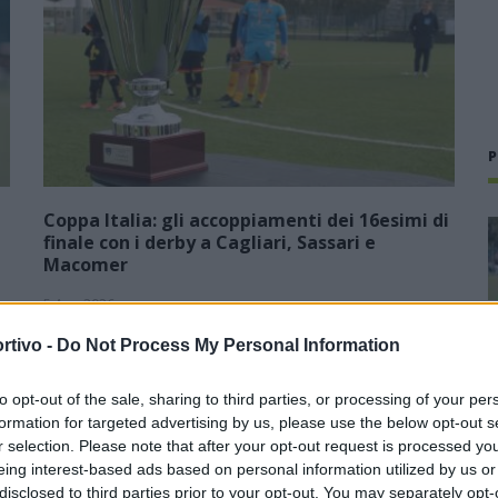
P
Coppa Italia: gli accoppiamenti dei 16esimi di
finale con i derby a Cagliari, Sassari e
Macomer
5 Ago 2026
1
Con il campionato di Promozione che avrà inizio domenica 13
rtivo -
Do Not Process My Personal Information
e
settembre, il Comitato Regionale ufficializza anche le date
della Coppa Italia in programma domenica 30 agosto
to opt-out of the sale, sharing to third parties, or processing of your per
(andata) e domenica 6…
formation for targeted advertising by us, please use the below opt-out s
r selection. Please note that after your opt-out request is processed y
Il Coghinas ancora più forte con
eing interest-based ads based on personal information utilized by us or
Sechi e Scanu, al Macomer arriva
disclosed to third parties prior to your opt-out. You may separately opt-