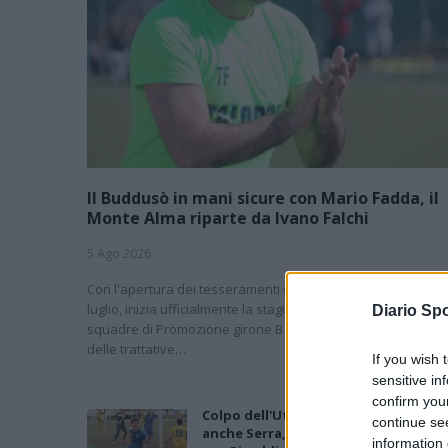
Il Buddusò in mani sicure con Mario Fadda, il
Monte Alma riparte da Ivano Falchi
5 Ago 2026
Con l'apertura dei tesseramenti dei calciatori a partire dall'
luglio, inizia ufficialmente la stagione 2026-27 e per le
Diario Spo
squadre di Promozione girone B arrivano anche le chiusur
delle trattative…
If you wish 
sensitive in
confirm you
Colpo dell'Uta con Pisano e arriva
continue se
anche Serra, tripletta Cus Cagliari
information 