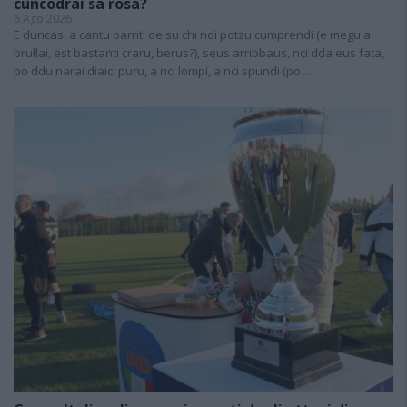
cuncodrai sa rosa?
6 Ago 2026
E duncas, a cantu parrit, de su chi ndi potzu cumprendi (e megu a
brullai, est bastanti craru, berus?), seus arribbaus, nci dda eus fata,
po ddu narai diaici puru, a nci lompi, a nci spundi (po…