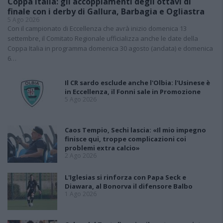
Coppa Italia: gli accoppiamenti degli ottavi di
finale con i derby di Gallura, Barbagia e Ogliastra
5 Ago 2026
Con il campionato di Eccellenza che avrà inizio domenica 13
settembre, il Comitato Regionale ufficializza anche le date della
Coppa Italia in programma domenica 30 agosto (andata) e domenica
6…
Il CR sardo esclude anche l'Olbia: l'Usinese è
in Eccellenza, il Fonni sale in Promozione
5 Ago 2026
Caos Tempio, Sechi lascia: «Il mio impegno
finisce qui, troppe complicazioni coi
problemi extra calcio»
2 Ago 2026
L'Iglesias si rinforza con Papa Seck e
Diawara, al Bonorva il difensore Balbo
1 Ago 2026