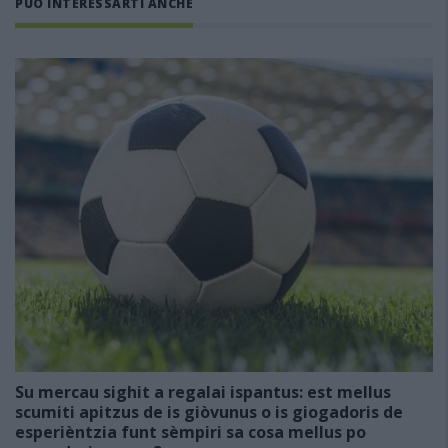
PUÒ INTERESSARTI ANCHE
Su mercau sighit a regalai ispantus: est mellus
scumiti apitzus de is giòvunus o is giogadoris de
esperièntzia funt sèmpiri sa cosa mellus po