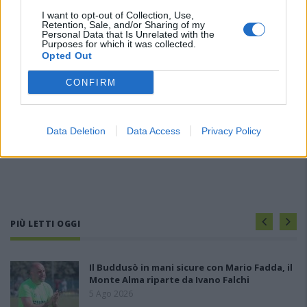
I want to opt-out of Collection, Use,
Retention, Sale, and/or Sharing of my
Personal Data that Is Unrelated with the
Purposes for which it was collected.
Opted Out
CONFIRM
Data Deletion
Data Access
Privacy Policy
PIÙ LETTI OGGI
Il Buddusò in mani sicure con Mario Fadda, il
Monte Alma riparte da Ivano Falchi
5 Ago 2026