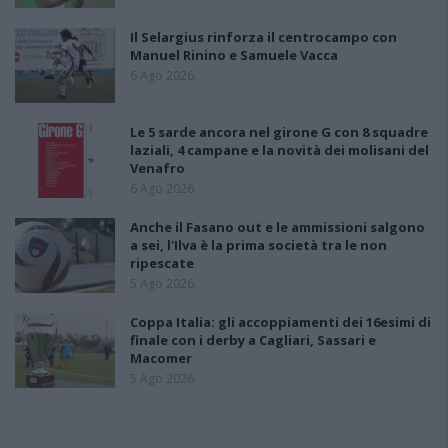
Il Selargius rinforza il centrocampo con
Manuel Rinino e Samuele Vacca
6 Ago 2026
Le 5 sarde ancora nel girone G con 8 squadre
laziali, 4 campane e la novità dei molisani del
Venafro
6 Ago 2026
Anche il Fasano out e le ammissioni salgono
a sei, l'Ilva è la prima società tra le non
ripescate
5 Ago 2026
Coppa Italia: gli accoppiamenti dei 16esimi di
finale con i derby a Cagliari, Sassari e
Macomer
5 Ago 2026