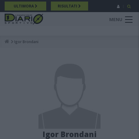
Salta
ULTIMORA
RISULTATI
al
contenuto
MENU
principale
Igor Brondani
Breadcrumb
Igor Brondani