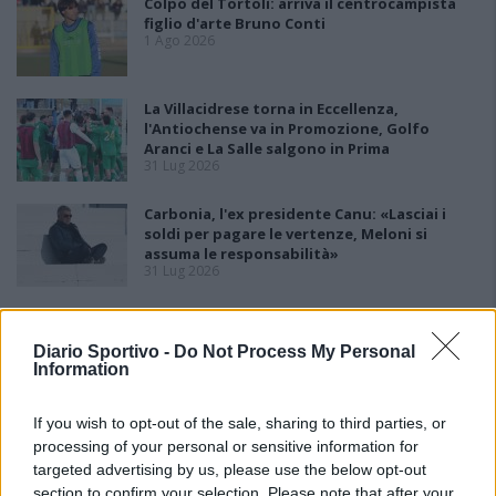
Colpo del Tortolì: arriva il centrocampista
figlio d'arte Bruno Conti
1 Ago 2026
La Villacidrese torna in Eccellenza,
l'Antiochense va in Promozione, Golfo
Aranci e La Salle salgono in Prima
31 Lug 2026
Carbonia, l'ex presidente Canu: «Lasciai i
soldi per pagare le vertenze, Meloni si
assuma le responsabilità»
31 Lug 2026
Il Carbonia non si iscrive, Meloni:
«Impossibilitati nel far fronte alle vertenze
Diario Sportivo -
Do Not Process My Personal
dei giocatori»
Information
31 Lug 2026
If you wish to opt-out of the sale, sharing to third parties, or
Nuorese, parte la programmazione:
Francesco Cattide è il nuovo tecnico
processing of your personal or sensitive information for
29 Lug 2026
targeted advertising by us, please use the below opt-out
section to confirm your selection. Please note that after your