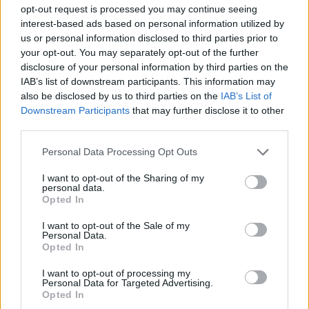
opt-out request is processed you may continue seeing
L'Ossese si prepara all'esordio in D: Forzati,
interest-based ads based on personal information utilized by
Cabrera, Tesio, Limongelli, Bolzicco e tanti
us or personal information disclosed to third parties prior to
giovani tra i…
your opt-out. You may separately opt-out of the further
7 Ago 2026
disclosure of your personal information by third parties on the
IAB’s list of downstream participants. This information may
Le 5 sarde ancora nel girone G con 8 squadre
laziali, 4 campane e la novità dei molisani del
also be disclosed by us to third parties on the
IAB’s List of
Venafro
Downstream Participants
that may further disclose it to other
6 Ago 2026
third parties.
Coppa Italia: Aranova-Ossese il 23, i derby
Personal Data Processing Opt Outs
Budoni-Latte Dolce e COS-Monastir il 30
6 Ago 2026
I want to opt-out of the Sharing of my
personal data.
Opted In
Anche il Fasano out e le ammissioni salgono
I want to opt-out of the Sale of my
a sei, l'Ilva è la prima società tra le non
Personal Data.
ripescate
Opted In
5 Ago 2026
I want to opt-out of processing my
Personal Data for Targeted Advertising.
Opted In