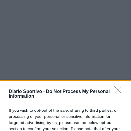
Diario Sportivo -
Do Not Process My Personal
PIÙ LETTI OGGI
Information
If you wish to opt-out of the sale, sharing to third parties, or
Il Selargius rinforza il centrocampo con
Manuel Rinino e Samuele Vacca
processing of your personal or sensitive information for
6 Ago 2026
targeted advertising by us, please use the below opt-out
section to confirm your selection. Please note that after your