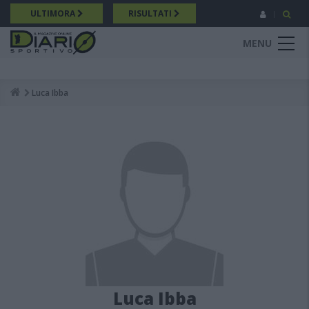
Salta
ULTIMORA
RISULTATI
al
contenuto
MENU
principale
Luca Ibba
Breadcrumb
Luca Ibba