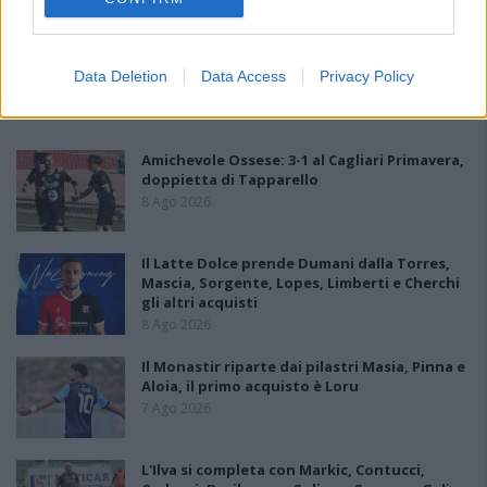
Data Deletion
Data Access
Privacy Policy
PIÙ LETTI OGGI
Amichevole Ossese: 3-1 al Cagliari Primavera,
doppietta di Tapparello
8 Ago 2026
Il Latte Dolce prende Dumani dalla Torres,
Mascia, Sorgente, Lopes, Limberti e Cherchi
gli altri acquisti
8 Ago 2026
Il Monastir riparte dai pilastri Masia, Pinna e
Aloia, il primo acquisto è Loru
7 Ago 2026
L'Ilva si completa con Markic, Contucci,