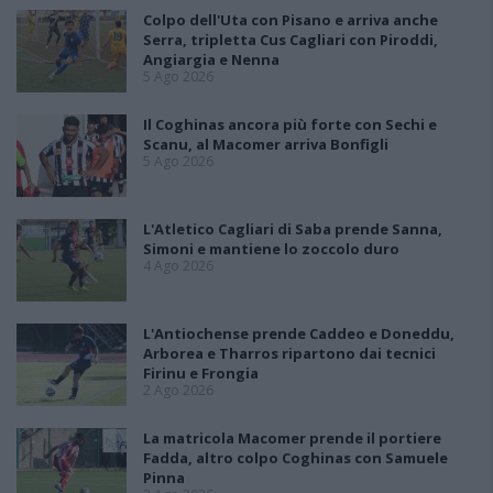
Colpo dell'Uta con Pisano e arriva anche
Serra, tripletta Cus Cagliari con Piroddi,
Angiargia e Nenna
5 Ago 2026
Il Coghinas ancora più forte con Sechi e
Scanu, al Macomer arriva Bonfigli
5 Ago 2026
L'Atletico Cagliari di Saba prende Sanna,
Simoni e mantiene lo zoccolo duro
4 Ago 2026
L'Antiochense prende Caddeo e Doneddu,
Arborea e Tharros ripartono dai tecnici
Firinu e Frongia
2 Ago 2026
La matricola Macomer prende il portiere
Fadda, altro colpo Coghinas con Samuele
Pinna