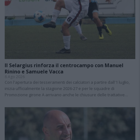
Il Selargius rinforza il centrocampo con Manuel
Rinino e Samuele Vacca
6 Ago 2026
Con l'apertura dei tesseramenti dei calciatori a partire dall'1 luglio,
inizia ufficialmente la stagione 2026-27 e per le squadre di
Promozione girone A arrivano anche le chiusure delle trattative…