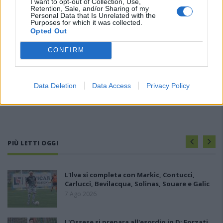
I want to opt-out of Collection, Use,
Retention, Sale, and/or Sharing of my
Personal Data that Is Unrelated with the
Purposes for which it was collected.
Opted Out
CONFIRM
Data Deletion
Data Access
Privacy Policy
PIÙ LETTI OGGI
L'Ilva si completa con Markic, Contucci,
Carlucci, Bevilacqua, Solinas, Souare e Galic
7 Ago 2026
L'Ossese si prepara all'esordio in D: Forzati,