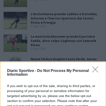
L'Antiochense prende Caddeo e Doneddu,
Arborea e Tharros ripartono dai tecnici
Firinu e Frongia
2 Ago 2026
La matricola Macomer prende il portiere
Fadda, altro colpo Coghinas con Samuele
Pinna
2 Ago 2026
Nasce l'Arbus Guspini Costa Verde, Garau:
«Vogliamo rappresentare con orgoglio
l’intero territorio»
Diario Sportivo -
Do Not Process My Personal
31 Lug 2026
Information
Il Sant'Elena si riprende il difensore Mancusi
28 Lug 2026
If you wish to opt-out of the sale, sharing to third parties, or
processing of your personal or sensitive information for
targeted advertising by us, please use the below opt-out
section to confirm your selection. Please note that after your
opt-out request is processed you may continue seeing