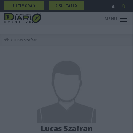
Salta
ULTIMORA
RISULTATI
al
contenuto
MENU
principale
Lucas Szafran
Breadcrumb
Lucas Szafran