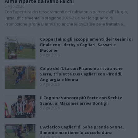
Alma riparte da Ivano Falchi
5 Ago 2026
Con l'apertura dei tesseramenti dei calciatori a partire dall'1 luglio,
inizia ufficialmente la stagione 2026-27 e per le squadre di
Promozione girone B arrivano anche le chiusure delle trattative…
Coppa Italia: gli accoppiamenti dei 16esimi di
finale con i derby a Cagliari, Sassari e
Macomer
5 Ago 2026
Colpo dell'Uta con Pisano e arriva anche
Serra, tripletta Cus Cagliari con Piroddi,
Angiargia e Nenna
5 Ago 2026
Il Coghinas ancora più forte con Sechi e
Scanu, al Macomer arriva Bonfigli
5 Ago 2026
L'Atletico Cagliari di Saba prende Sanna,
Simoni e mantiene lo zoccolo duro
4 Ago 2026