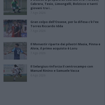
Cabrera, Tesio, Limongelli, Bolzicco e tanti
giovani tra i…
7 Ago 2026
Gran colpo dell'Ossese, per la difesa c'è l'ex
Torres Riccardo Idda
7 Ago 2026
Il Monastir riparte dai pilastri Masia, Pinna e
Aloia, il primo acquisto è Loru
7 Ago 2026
Il Selargius rinforza il centrocampo con
Manuel Rinino e Samuele Vacca
6 Ago 2026