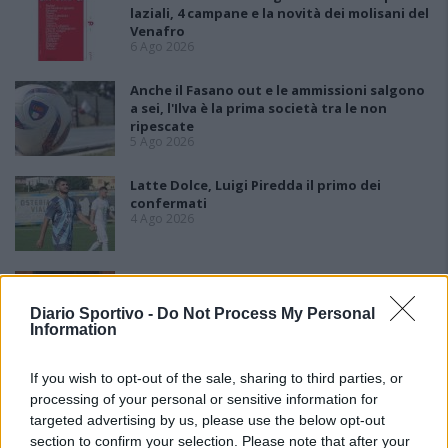
laziali, 4 campane e la novità dei molisani del
Venafro
6 Ago 2026
Anche il Fasano out e le ammissioni salgono
a sei, l'Ilva è la prima società tra le non
ripescate
5 Ago 2026
Latte Dolce, Luigi Piredda il primo dei
confermati
4 Ago 2026
Monastir, dopo 43 anni di presidenza
Carboni parte l'era Fuke: «Tenere la D con un
Diario Sportivo -
Do Not Process My Personal
progetto sostenibile»
Information
4 Ago 2026
Lnd, il nodo ripescaggi non si scioglie:
If you wish to opt-out of the sale, sharing to third parties, or
rinviate al 5 agosto le ammissioni
processing of your personal or sensitive information for
3 Ago 2026
targeted advertising by us, please use the below opt-out
section to confirm your selection. Please note that after your