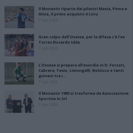
Il Monastir riparte dai pilastri Masia, Pinna e
Aloia, il primo acquisto è Loru
7 Ago 2026
Gran colpo dell'Ossese, per la difesa c'è l'ex
Torres Riccardo Idda
7 Ago 2026
L'Ossese si prepara all'esordio in D: Forzati,
Cabrera, Tesio, Limongelli, Bolzicco e tanti
giovani tra i…
7 Ago 2026
Il Monastir 1983 si trasforma da Associazione
Sportiva in Srl
7 Ago 2026