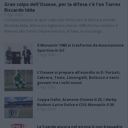
Gran colpo dell'Ossese, per la difesa c'è l'ex Torres
Riccardo Idda
7 Ago 2026
L'Ossese piazza un gran colpo per rinforzare la difesa e prende
Riccardo Idda, difensore algherese classe 1988 che ha concluso il
triennio alla Torres (59 presenze) e, di fatto, la sua lunga…
Il Monastir 1983 si trasforma da Associazione
Sportiva in Srl
7 Ago 2026
L'Ossese si prepara all'esordio in D: Forzati,
Cabrera, Tesio, Limongelli, Bolzicco e tanti
giovani tra i volti nuovi
7 Ago 2026
Coppa Italia: Aranova-Ossese il 23, i derby
Budoni-Latte Dolce e COS-Monastir il 30
6 Ago 2026
Le 5 sarde ancora nel girone G con 8 squadre