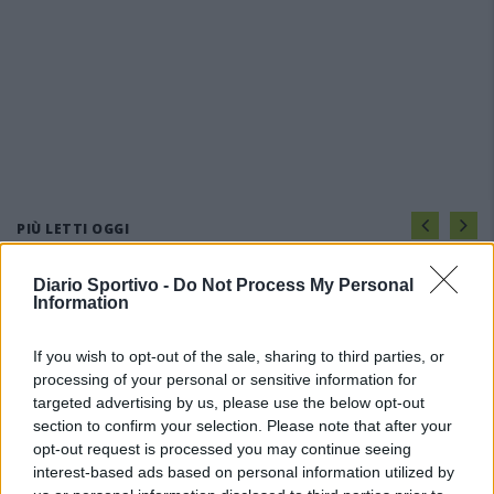
PIÙ LETTI OGGI
Diario Sportivo -
Do Not Process My Personal
L'Ossese si prepara all'esordio in D: Forzati,
Information
Cabrera, Tesio, Limongelli, Bolzicco e tanti
giovani tra i…
If you wish to opt-out of the sale, sharing to third parties, or
7 Ago 2026
processing of your personal or sensitive information for
targeted advertising by us, please use the below opt-out
L'Ilva si completa con Markic, Contucci,
Carlucci, Bevilacqua, Solinas, Souare e Galic
section to confirm your selection. Please note that after your
7 Ago 2026
opt-out request is processed you may continue seeing
interest-based ads based on personal information utilized by