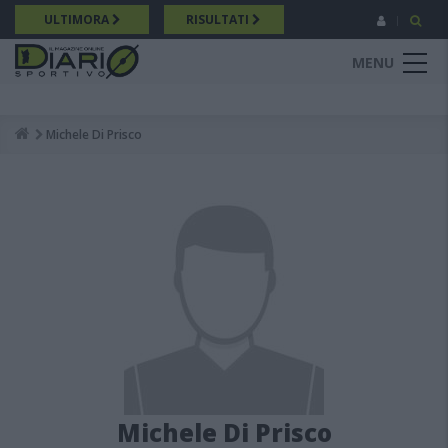
Salta
ULTIMORA
RISULTATI
al
contenuto
MENU
principale
Michele Di Prisco
Breadcrumb
Michele Di Prisco