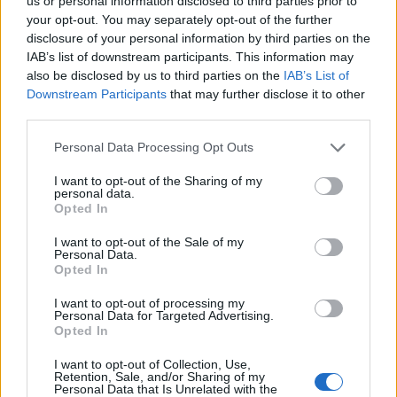
us or personal information disclosed to third parties prior to
Per Carbonia e Olbia si apre lo spiraglio di
your opt-out. You may separately opt-out of the further
ripartire dalla Seconda
disclosure of your personal information by third parties on the
7 Ago 2026
IAB’s list of downstream participants. This information may
also be disclosed by us to third parties on the
IAB’s List of
Downstream Participants
that may further disclose it to other
Il Selargius rinforza il centrocampo con
Manuel Rinino e Samuele Vacca
third parties.
6 Ago 2026
Personal Data Processing Opt Outs
Definiti gli organici di Prima con l'aggiunta
I want to opt-out of the Sharing of my
personal data.
di Golfo Aranci, La Salle e Ottava, in Seconda
Opted In
8 ripescaggi
7 Ago 2026
I want to opt-out of the Sale of my
Personal Data.
Opted In
I want to opt-out of processing my
Personal Data for Targeted Advertising.
Opted In
I want to opt-out of Collection, Use,
Retention, Sale, and/or Sharing of my
Personal Data that Is Unrelated with the