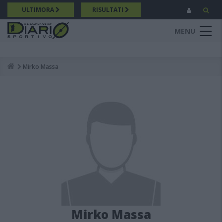
Salta
ULTIMORA
RISULTATI
al
contenuto
MENU
principale
Mirko Massa
Breadcrumb
Mirko Massa