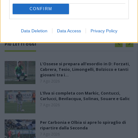
CONFIRM
Data Deletion
Data Access
Privacy Policy
PIÙ LETTI OGGI
L'Ossese si prepara all'esordio in D: Forzati,
Cabrera, Tesio, Limongelli, Bolzicco e tanti
giovani tra i…
7 Ago 2026
L'Ilva si completa con Markic, Contucci,
Carlucci, Bevilacqua, Solinas, Souare e Galic
7 Ago 2026
Per Carbonia e Olbia si apre lo spiraglio di
ripartire dalla Seconda
7 Ago 2026