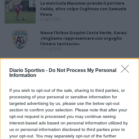
La matricola Macomer prende il portiere
Fadda, altro colpo Coghinas con Samuele
Pinna
2 Ago 2026
Nasce l'Arbus Guspini Costa Verde, Garau:
«Vogliamo rappresentare con orgoglio
l’intero territorio»
31 Lug 2026
Il Sant'Elena si riprende il difensore Mancusi
28 Lug 2026
Diario Sportivo -
Do Not Process My Personal
Information
If you wish to opt-out of the sale, sharing to third parties, or
processing of your personal or sensitive information for
targeted advertising by us, please use the below opt-out
section to confirm your selection. Please note that after your
opt-out request is processed you may continue seeing
interest-based ads based on personal information utilized by
us or personal information disclosed to third parties prior to
your opt-out. You may separately opt-out of the further