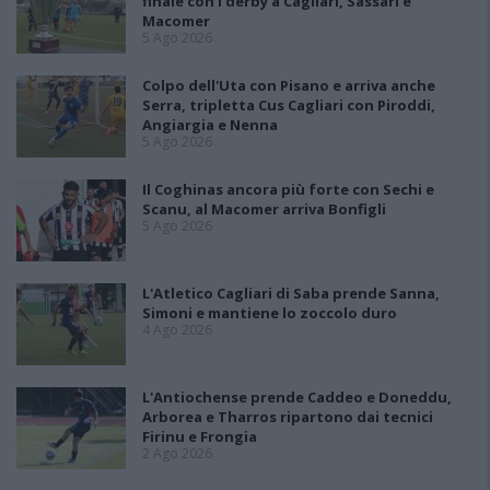
finale con i derby a Cagliari, Sassari e
Macomer
5 Ago 2026
Colpo dell'Uta con Pisano e arriva anche
Serra, tripletta Cus Cagliari con Piroddi,
Angiargia e Nenna
5 Ago 2026
Il Coghinas ancora più forte con Sechi e
Scanu, al Macomer arriva Bonfigli
5 Ago 2026
L'Atletico Cagliari di Saba prende Sanna,
Simoni e mantiene lo zoccolo duro
4 Ago 2026
L'Antiochense prende Caddeo e Doneddu,
Arborea e Tharros ripartono dai tecnici
Firinu e Frongia
2 Ago 2026