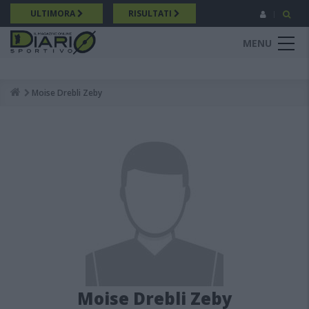
Salta
ULTIMORA
RISULTATI
al
contenuto
MENU
principale
Moise Drebli Zeby
Breadcrumb
Moise Drebli Zeby