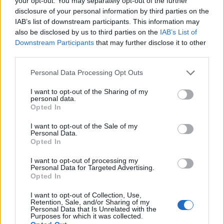
your opt-out. You may separately opt-out of the further
7 Ago 2026
disclosure of your personal information by third parties on the
IAB’s list of downstream participants. This information may
also be disclosed by us to third parties on the
IAB’s List of
L'Ossese si prepara all'esordio in D: Forzati,
Cabrera, Tesio, Limongelli, Bolzicco e tanti
Downstream Participants
that may further disclose it to other
giovani tra i…
third parties.
7 Ago 2026
Personal Data Processing Opt Outs
Il Monastir 1983 si trasforma da Associazione
Sportiva in Srl
I want to opt-out of the Sharing of my
personal data.
7 Ago 2026
Opted In
I want to opt-out of the Sale of my
Personal Data.
Opted In
I want to opt-out of processing my
Personal Data for Targeted Advertising.
Opted In
I want to opt-out of Collection, Use,
Retention, Sale, and/or Sharing of my
Personal Data that Is Unrelated with the
Purposes for which it was collected.