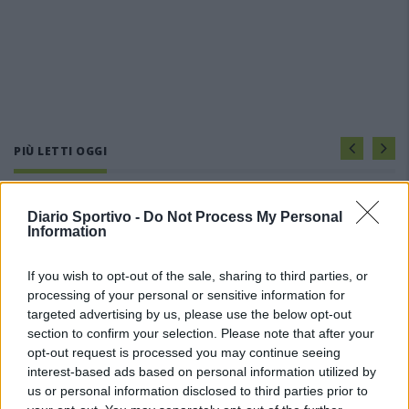
PIÙ LETTI OGGI
L'Ilva si completa con Markic, Contucci,
Diario Sportivo -
Do Not Process My Personal
Carlucci, Bevilacqua, Solinas, Souare e Galic
Information
7 Ago 2026
If you wish to opt-out of the sale, sharing to third parties, or
processing of your personal or sensitive information for
Il Monastir riparte dai pilastri Masia, Pinna e
Aloia, il primo acquisto è Loru
targeted advertising by us, please use the below opt-out
7 Ago 2026
section to confirm your selection. Please note that after your
opt-out request is processed you may continue seeing
interest-based ads based on personal information utilized by
Gran colpo dell'Ossese, per la difesa c'è l'ex
us or personal information disclosed to third parties prior to
Torres Riccardo Idda