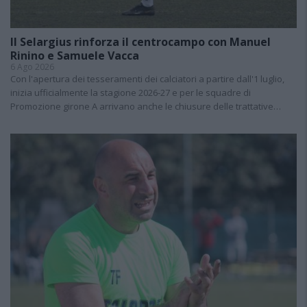
Il Selargius rinforza il centrocampo con Manuel
Rinino e Samuele Vacca
6 Ago 2026
Con l'apertura dei tesseramenti dei calciatori a partire dall'1 luglio,
inizia ufficialmente la stagione 2026-27 e per le squadre di
Promozione girone A arrivano anche le chiusure delle trattative…