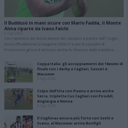
Il Buddusò in mani sicure con Mario Fadda, il Monte
Alma riparte da Ivano Falchi
5 Ago 2026
Con l'apertura dei tesseramenti dei calciatori a partire dall'1 luglio,
inizia ufficialmente la stagione 2026-27 e per le squadre di
Promozione girone B arrivano anche le chiusure delle trattative…
Coppa Italia: gli accoppiamenti dei 16esimi di
finale con i derby a Cagliari, Sassari e
Macomer
5 Ago 2026
Colpo dell'Uta con Pisano e arriva anche
Serra, tripletta Cus Cagliari con Piroddi,
Angiargia e Nenna
5 Ago 2026
Il Coghinas ancora più forte con Sechi e
Scanu, al Macomer arriva Bonfigli
5 Ago 2026