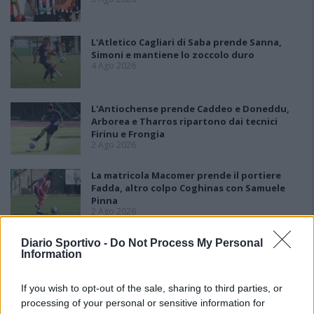
L'Atletico Cagliari di Saba prende Sanna,
Simoni e mantiene lo zoccolo duro
4 Ago 2026
L'Antiochense prende Caddeo e Doneddu,
Arborea e Tharros ripartono dai tecnici
Firinu e Frongia
2 Ago 2026
La matricola Macomer prende il portiere
Fadda, altro colpo Coghinas con Samuele
Pinna
2 Ago 2026
Nasce l'Arbus Guspini Costa Verde, Garau:
Diario Sportivo -
Do Not Process My Personal
Information
«Vogliamo rappresentare con orgoglio
l’intero territorio»
31 Lug 2026
If you wish to opt-out of the sale, sharing to third parties, or
processing of your personal or sensitive information for
Il Sant'Elena si riprende il difensore Mancusi