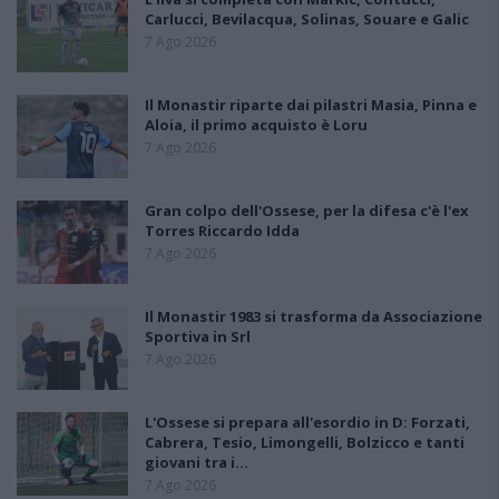
Carlucci, Bevilacqua, Solinas, Souare e Galic
7 Ago 2026
Il Monastir riparte dai pilastri Masia, Pinna e
Aloia, il primo acquisto è Loru
7 Ago 2026
Gran colpo dell'Ossese, per la difesa c'è l'ex
Torres Riccardo Idda
7 Ago 2026
Il Monastir 1983 si trasforma da Associazione
Sportiva in Srl
7 Ago 2026
L'Ossese si prepara all'esordio in D: Forzati,
Cabrera, Tesio, Limongelli, Bolzicco e tanti
giovani tra i…
7 Ago 2026