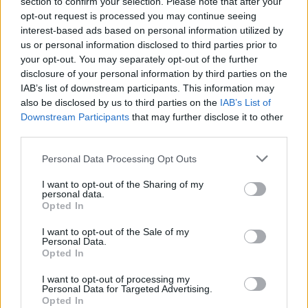
section to confirm your selection. Please note that after your
7 Ago 2026
opt-out request is processed you may continue seeing
interest-based ads based on personal information utilized by
Il Selargius rinforza il centrocampo con
Manuel Rinino e Samuele Vacca
us or personal information disclosed to third parties prior to
6 Ago 2026
your opt-out. You may separately opt-out of the further
disclosure of your personal information by third parties on the
IAB’s list of downstream participants. This information may
Le 5 sarde ancora nel girone G con 8 squadre
also be disclosed by us to third parties on the
IAB’s List of
laziali, 4 campane e la novità dei molisani del
Downstream Participants
that may further disclose it to other
Venafro
third parties.
6 Ago 2026
Personal Data Processing Opt Outs
Coppa Italia: Aranova-Ossese il 23, i derby
Budoni-Latte Dolce e COS-Monastir il 30
I want to opt-out of the Sharing of my
6 Ago 2026
personal data.
Opted In
Altri innesti all'Ilva: ecco il '98' Riccardo Fiori
I want to opt-out of the Sale of my
(ex San Teodoro) e l'attaccante argentino…
Personal Data.
Opted In
16 Dic 2016
I want to opt-out of processing my
Personal Data for Targeted Advertising.
Opted In