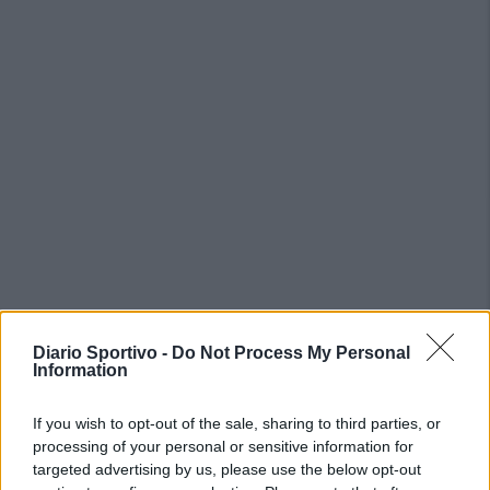
Diario Sportivo -
Do Not Process My Personal
PIÙ LETTI OGGI
Information
If you wish to opt-out of the sale, sharing to third parties, or
L'Ossese si prepara all'esordio in D: Forzati,
processing of your personal or sensitive information for
Cabrera, Tesio, Limongelli, Bolzicco e tanti
targeted advertising by us, please use the below opt-out
giovani tra i…