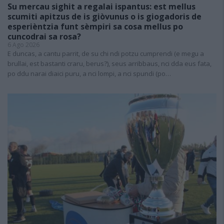
Su mercau sighit a regalai ispantus: est mellus
scumiti apitzus de is giòvunus o is giogadoris de
esperièntzia funt sèmpiri sa cosa mellus po
cuncodrai sa rosa?
6 Ago 2026
E duncas, a cantu parrit, de su chi ndi potzu cumprendi (e megu a
brullai, est bastanti craru, berus?), seus arribbaus, nci dda eus fata,
po ddu narai diaici puru, a nci lompi, a nci spundi (po…