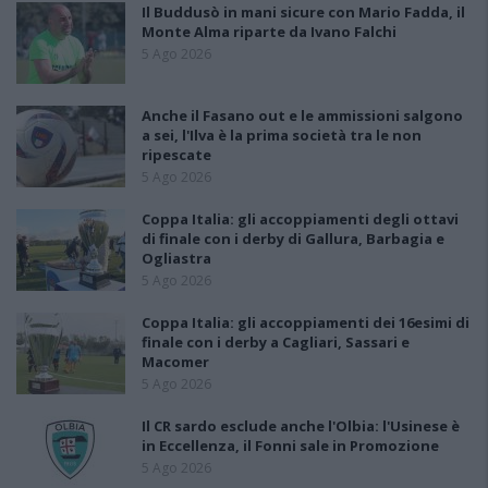
Il Buddusò in mani sicure con Mario Fadda, il
Monte Alma riparte da Ivano Falchi
5 Ago 2026
Anche il Fasano out e le ammissioni salgono
a sei, l'Ilva è la prima società tra le non
ripescate
5 Ago 2026
Coppa Italia: gli accoppiamenti degli ottavi
di finale con i derby di Gallura, Barbagia e
Ogliastra
5 Ago 2026
Coppa Italia: gli accoppiamenti dei 16esimi di
finale con i derby a Cagliari, Sassari e
Macomer
5 Ago 2026
Il CR sardo esclude anche l'Olbia: l'Usinese è
in Eccellenza, il Fonni sale in Promozione
5 Ago 2026