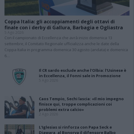
Coppa Italia: gli accoppiamenti degli ottavi di
finale con i derby di Gallura, Barbagia e Ogliastra
5 Ago 2026
Con il campionato di Eccellenza che avrà inizio domenica 13
settembre, il Comitato Regionale ufficializza anche le date della
Coppa Italia in programma domenica 30 agosto (andata) e domenica
6…
Il CR sardo esclude anche l'Olbia: l'Usinese è
in Eccellenza, il Fonni sale in Promozione
5 Ago 2026
Caos Tempio, Sechi lascia: «Il mio impegno
finisce qui, troppe complicazioni coi
problemi extra calcio»
2 Ago 2026
L'Iglesias si rinforza con Papa Seck e
Diawara, al Bonorva il difensore Balbo