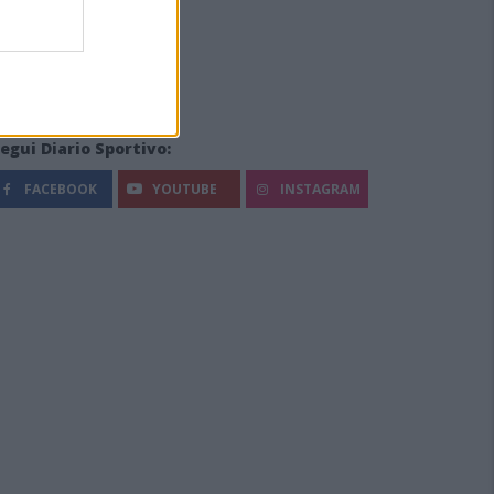
egui Diario Sportivo:
FACEBOOK
YOUTUBE
INSTAGRAM