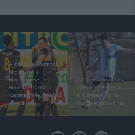
Al Bonorva il bomber
Meloni, nella
Macomerese c'è
L'Arborea rinforza la
Moussa e tornano
difesa con Popescu,
Cataruozzolo, Foddai
all'Orrolese torna
e Vidili
Murgia e arriva Erriu