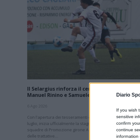
Il Selargius rinforza il centrocampo con
Manuel Rinino e Samuele Vacca
Diario Spo
6 Ago 2026
If you wish 
sensitive in
Con l'apertura dei tesseramenti dei calciatori a partire dall'
luglio, inizia ufficialmente la stagione 2026-27 e per le
confirm you
squadre di Promozione girone A arrivano anche le chiusur
continue se
delle trattative…
information 