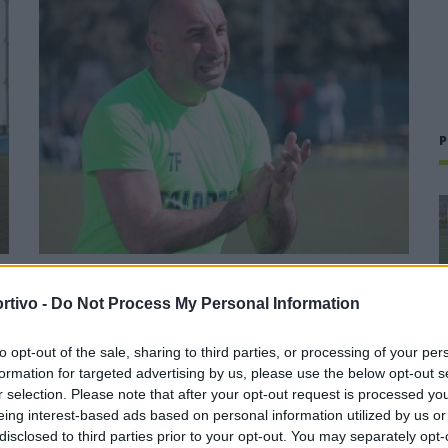
P
Il Buddusò in mani sicure con Mario Fadda, il
Monte Alma riparte da Ivano Falchi
rtivo -
Do Not Process My Personal Information
5 Ago 2026
to opt-out of the sale, sharing to third parties, or processing of your per
formation for targeted advertising by us, please use the below opt-out s
1
Con l'apertura dei tesseramenti dei calciatori a partire dall'1
r selection. Please note that after your opt-out request is processed y
luglio, inizia ufficialmente la stagione 2026-27 e per le
e
squadre di Promozione girone B arrivano anche le chiusure
eing interest-based ads based on personal information utilized by us or
delle trattative…
disclosed to third parties prior to your opt-out. You may separately opt-