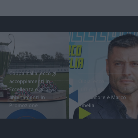
Coppa Italia: ecco gli
accoppiamenti in
Olbia, ecco
Eccellenza e gli
l'ufficialità:
abbinamenti in
l'allenatore è Marco
Promozione
Amelia