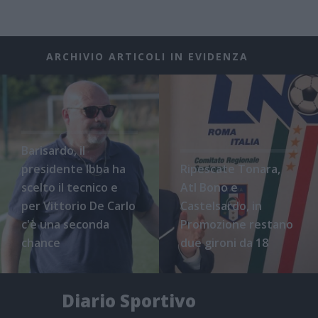
ARCHIVIO ARTICOLI IN EVIDENZA
Barisardo, il
presidente Ibba ha
Ripescate Tonara,
scelto il tecnico e
Atl Bono e
per Vittorio De Carlo
Castelsardo, in
c'è una seconda
Promozione restano
chance
due gironi da 18
Diario Sportivo