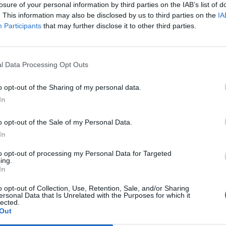
losure of your personal information by third parties on the IAB’s list of
. This information may also be disclosed by us to third parties on the
IA
Colpo dell'Uta con Pisano e arriva
,
anche Serra, tripletta Cus Cagliari
Participants
that may further disclose it to other third parties.
con Piroddi, Angiargia e Nenna
5 Ago 2026
l Data Processing Opt Outs
L'Atletico Cagliari di Saba prende
Sanna, Simoni e mantiene lo zoccolo
duro
o opt-out of the Sharing of my personal data.
In
4 Ago 2026
La matricola Macomer prende il
o opt-out of the Sale of my Personal Data.
portiere Fadda, altro colpo Coghinas
In
a
con Samuele Pinna
2 Ago 2026
to opt-out of processing my Personal Data for Targeted
ing.
In
Il Sant'Elena si riprende il difensore
n
Mancusi
o opt-out of Collection, Use, Retention, Sale, and/or Sharing
28 Lug 2026
ersonal Data that Is Unrelated with the Purposes for which it
lected.
Out