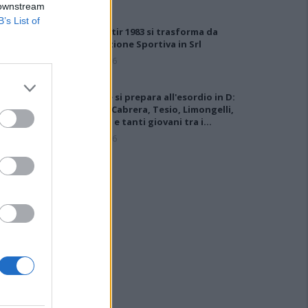
 downstream
B’s List of
Il Monastir 1983 si trasforma da
Associazione Sportiva in Srl
7 Ago 2026
L'Ossese si prepara all'esordio in D:
Forzati, Cabrera, Tesio, Limongelli,
Bolzicco e tanti giovani tra i…
7 Ago 2026