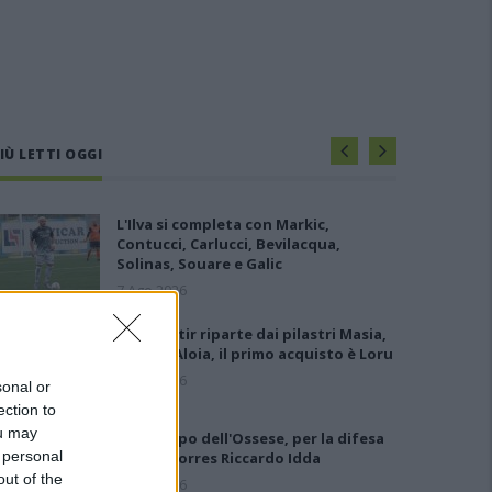
IÙ LETTI OGGI
L'Ilva si completa con Markic,
Contucci, Carlucci, Bevilacqua,
Solinas, Souare e Galic
7 Ago 2026
Il Monastir riparte dai pilastri Masia,
Pinna e Aloia, il primo acquisto è Loru
7 Ago 2026
sonal or
ection to
ou may
Gran colpo dell'Ossese, per la difesa
 personal
c'è l'ex Torres Riccardo Idda
out of the
7 Ago 2026