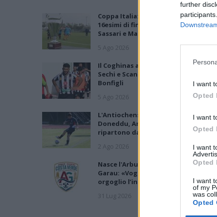
further disc
participants
Coppa Italia: gli accoppiamenti dei
16esimi di finale con i derby a Cagliari
Downstream 
Sassari e Macomer
5 Ago 2026
Persona
Il Coghinas ancora più forte con
Sechi e Scanu, al Macomer arriva
Bonfigli
I want t
Opted 
5 Ago 2026
L'Antiochense prende Caddeo e
I want t
Doneddu, Arborea e Tharros
Opted 
ripartono dai tecnici Firinu e Frongi
2 Ago 2026
I want 
Advertis
Opted 
Nasce l'Arbus Guspini Costa Verde,
Garau: «Vogliamo rappresentare co
I want t
orgoglio l’intero territorio»
of my P
was col
31 Lug 2026
Opted 