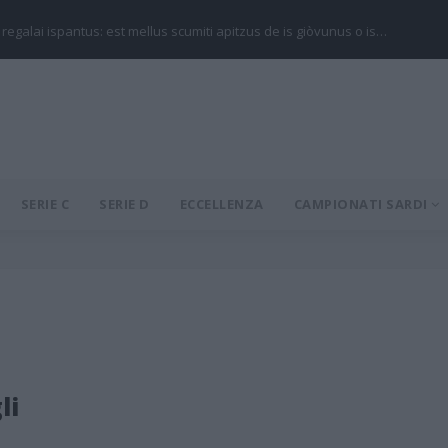
 regalai ispantus: est mellus scumiti apitzus de is giòvunus o is…
SERIE C
SERIE D
ECCELLENZA
CAMPIONATI SARDI
li