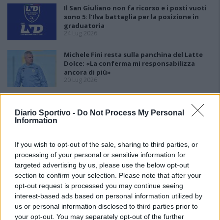
Il San Giuliano non fa ricorso e i posti vuoti
sono 5: l'Ilva battaglia per la posizione in
graduatoria
24 Lug 2026
Michele Fini resta sulla panchina del Latte
Dolce: «La conferma mi responsabilizza
ancora di più»
20 Lug 2026
Ossese, la prima volta in serie D è con mister
promozione Carlo Cotroneo
Diario Sportivo -
Do Not Process My Personal
13 Lug 2026
Information
If you wish to opt-out of the sale, sharing to third parties, or
processing of your personal or sensitive information for
targeted advertising by us, please use the below opt-out
section to confirm your selection. Please note that after your
opt-out request is processed you may continue seeing
interest-based ads based on personal information utilized by
us or personal information disclosed to third parties prior to
your opt-out. You may separately opt-out of the further