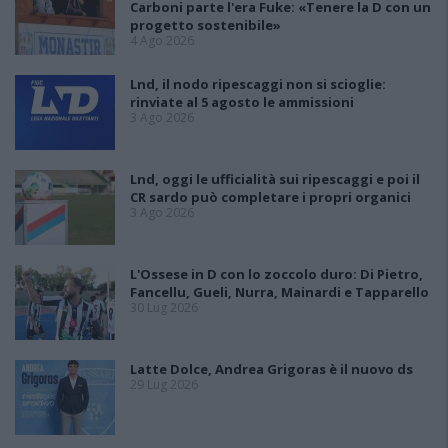
Carboni parte l'era Fuke: «Tenere la D con un
progetto sostenibile»
4 Ago 2026
Lnd, il nodo ripescaggi non si scioglie:
rinviate al 5 agosto le ammissioni
3 Ago 2026
Lnd, oggi le ufficialità sui ripescaggi e poi il
CR sardo può completare i propri organici
3 Ago 2026
L'Ossese in D con lo zoccolo duro: Di Pietro,
Fancellu, Gueli, Nurra, Mainardi e Tapparello
30 Lug 2026
Latte Dolce, Andrea Grigoras è il nuovo ds
29 Lug 2026