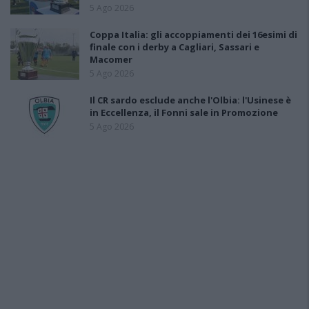
5 Ago 2026
Coppa Italia: gli accoppiamenti dei 16esimi di
finale con i derby a Cagliari, Sassari e
Macomer
5 Ago 2026
Il CR sardo esclude anche l'Olbia: l'Usinese è
in Eccellenza, il Fonni sale in Promozione
5 Ago 2026