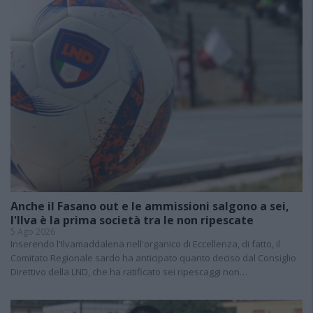
Anche il Fasano out e le ammissioni salgono a sei,
l'Ilva è la prima società tra le non ripescate
5 Ago 2026
Inserendo l'Ilvamaddalena nell'organico di Eccellenza, di fatto, il
Comitato Regionale sardo ha anticipato quanto deciso dal Consiglio
Direttivo della LND, che ha ratificato sei ripescaggi non…