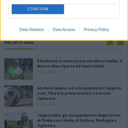
CONFIRM
Data Deletion
Data Access
Privacy Policy
PIÙ LETTI OGGI
Il Buddusò in mani sicure con Mario Fadda, il
Monte Alma riparte da Ivano Falchi
5 Ago 2026
Anche il Fasano out e le ammissioni salgono
a sei, l'Ilva è la prima società tra le non
ripescate
5 Ago 2026
Coppa Italia: gli accoppiamenti degli ottavi
di finale con i derby di Gallura, Barbagia e
Ogliastra