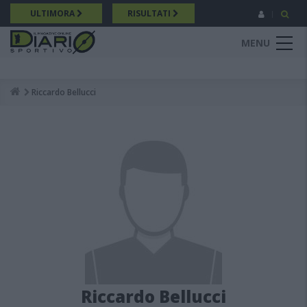
Salta
ULTIMORA
RISULTATI
al
contenuto
MENU
principale
Riccardo Bellucci
Breadcrumb
Riccardo Bellucci