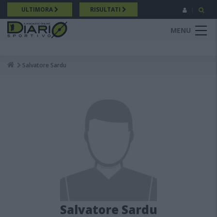
Salta
ULTIMORA
RISULTATI
al
contenuto
MENU
principale
Salvatore Sardu
Breadcrumb
Salvatore Sardu