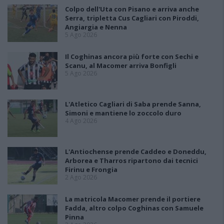
Colpo dell'Uta con Pisano e arriva anche
Serra, tripletta Cus Cagliari con Piroddi,
Angiargia e Nenna
5 Ago 2026
Il Coghinas ancora più forte con Sechi e
Scanu, al Macomer arriva Bonfigli
5 Ago 2026
L'Atletico Cagliari di Saba prende Sanna,
Simoni e mantiene lo zoccolo duro
4 Ago 2026
L'Antiochense prende Caddeo e Doneddu,
Arborea e Tharros ripartono dai tecnici
Firinu e Frongia
2 Ago 2026
La matricola Macomer prende il portiere
Fadda, altro colpo Coghinas con Samuele
Pinna