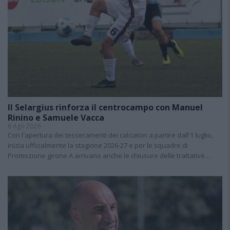
Il Selargius rinforza il centrocampo con Manuel
Rinino e Samuele Vacca
6 Ago 2026
Con l'apertura dei tesseramenti dei calciatori a partire dall'1 luglio,
inizia ufficialmente la stagione 2026-27 e per le squadre di
Promozione girone A arrivano anche le chiusure delle trattative…