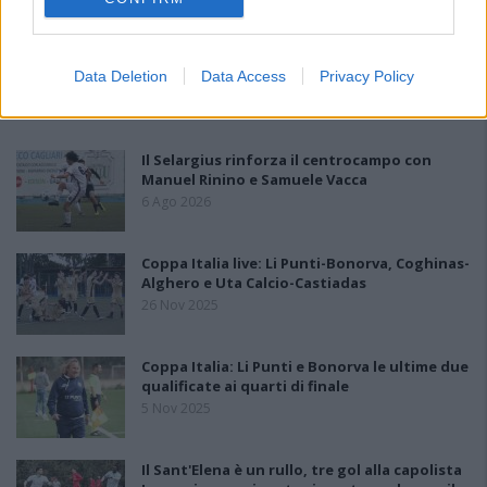
Data Deletion
Data Access
Privacy Policy
PIÙ LETTI OGGI
Il Selargius rinforza il centrocampo con
Manuel Rinino e Samuele Vacca
6 Ago 2026
Coppa Italia live: Li Punti-Bonorva, Coghinas-
Alghero e Uta Calcio-Castiadas
26 Nov 2025
Coppa Italia: Li Punti e Bonorva le ultime due
qualificate ai quarti di finale
5 Nov 2025
Il Sant'Elena è un rullo, tre gol alla capolista