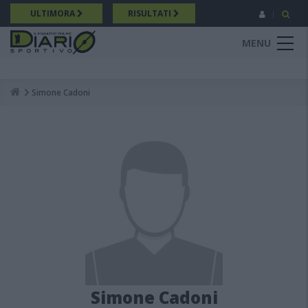
Salta
ULTIMORA
RISULTATI
al
contenuto
MENU
principale
Simone Cadoni
Breadcrumb
Simone Cadoni