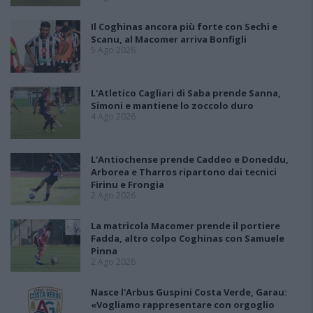
Il Coghinas ancora più forte con Sechi e
Scanu, al Macomer arriva Bonfigli
5 Ago 2026
L'Atletico Cagliari di Saba prende Sanna,
Simoni e mantiene lo zoccolo duro
4 Ago 2026
L'Antiochense prende Caddeo e Doneddu,
Arborea e Tharros ripartono dai tecnici
Firinu e Frongia
2 Ago 2026
La matricola Macomer prende il portiere
Fadda, altro colpo Coghinas con Samuele
Pinna
2 Ago 2026
Nasce l'Arbus Guspini Costa Verde, Garau:
«Vogliamo rappresentare con orgoglio