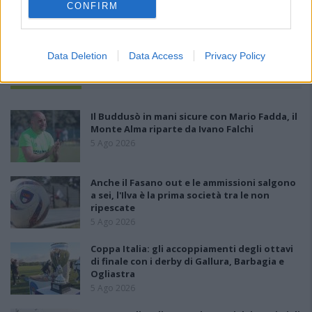
CONFIRM
Data Deletion
Data Access
Privacy Policy
PIÙ LETTI OGGI
Il Buddusò in mani sicure con Mario Fadda, il
Monte Alma riparte da Ivano Falchi
5 Ago 2026
Anche il Fasano out e le ammissioni salgono
a sei, l'Ilva è la prima società tra le non
ripescate
5 Ago 2026
Coppa Italia: gli accoppiamenti degli ottavi
di finale con i derby di Gallura, Barbagia e
Ogliastra
5 Ago 2026