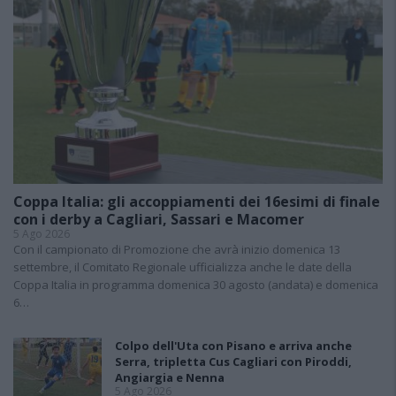
Coppa Italia: gli accoppiamenti dei 16esimi di finale
con i derby a Cagliari, Sassari e Macomer
5 Ago 2026
Con il campionato di Promozione che avrà inizio domenica 13
settembre, il Comitato Regionale ufficializza anche le date della
Coppa Italia in programma domenica 30 agosto (andata) e domenica
6…
Colpo dell'Uta con Pisano e arriva anche
Serra, tripletta Cus Cagliari con Piroddi,
Angiargia e Nenna
5 Ago 2026