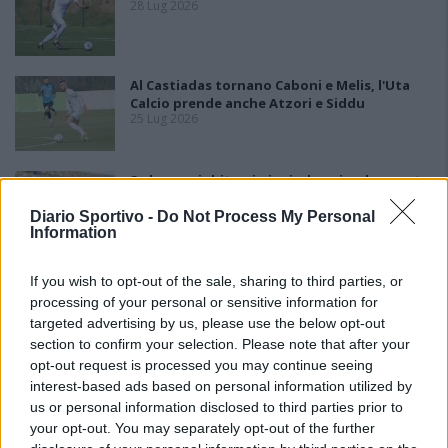
28 Lug 2026
Al Castiadas tornano Caboni e Melis, l'Uta
Calcio prende anche Atzori e Siddu
25 Lug 2026
Sa basca sighit a si pigai a bussinadas: custu
fini de cida passau sa Sardìnnia fiat unu de is
logus prus callentis in totu s'Europa
Diario Sportivo -
Do Not Process My Personal
23 Lug 2026
Information
If you wish to opt-out of the sale, sharing to third parties, or
processing of your personal or sensitive information for
targeted advertising by us, please use the below opt-out
section to confirm your selection. Please note that after your
opt-out request is processed you may continue seeing
interest-based ads based on personal information utilized by
us or personal information disclosed to third parties prior to
your opt-out. You may separately opt-out of the further