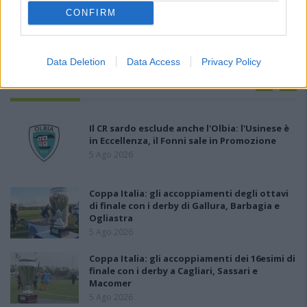
CONFIRM
Data Deletion
Data Access
Privacy Policy
PIÙ LETTI OGGI
Il CR sardo esclude anche l'Olbia: l'Usinese è
in Eccellenza, il Fonni sale in Promozione
5 Ago 2026
Coppa Italia: gli accoppiamenti degli ottavi
di finale con i derby di Gallura, Barbagia e
Ogliastra
5 Ago 2026
Coppa Italia: gli accoppiamenti dei 16esimi di
finale con i derby a Cagliari, Sassari e
Macomer
5 Ago 2026