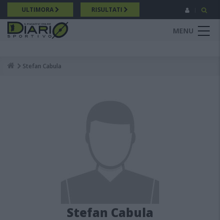
Salta
ULTIMORA
RISULTATI
al
contenuto
MENU
principale
Stefan Cabula
Breadcrumb
Stefan Cabula