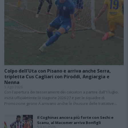
Colpo dell'Uta con Pisano e arriva anche Serra,
tripletta Cus Cagliari con Piroddi, Angiargia e
Nenna
5 Ago 2026
Con l'apertura dei tesseramenti dei calciatori a partire dall'1 luglio,
inizia ufficialmente la stagione 2026-27 e per le squadre di
Promozione girone A arrivano anche le chiusure delle trattative…
Il Coghinas ancora più forte con Sechi e
Scanu, al Macomer arriva Bonfigli
5 Ago 2026