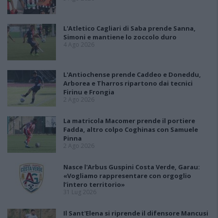
L'Atletico Cagliari di Saba prende Sanna,
Simoni e mantiene lo zoccolo duro
4 Ago 2026
L'Antiochense prende Caddeo e Doneddu,
Arborea e Tharros ripartono dai tecnici
Firinu e Frongia
2 Ago 2026
La matricola Macomer prende il portiere
Fadda, altro colpo Coghinas con Samuele
Pinna
2 Ago 2026
Nasce l'Arbus Guspini Costa Verde, Garau:
«Vogliamo rappresentare con orgoglio
l’intero territorio»
31 Lug 2026
Il Sant'Elena si riprende il difensore Mancusi