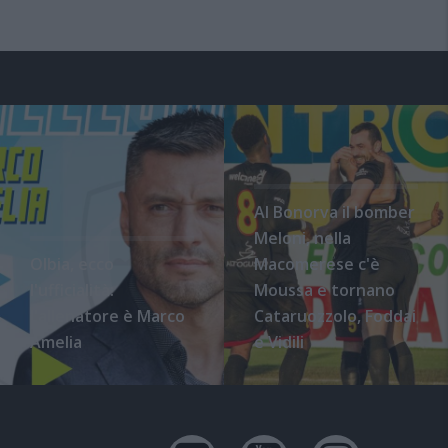
Al Bonorva il bomber
Meloni, nella
Olbia, ecco
Macomerese c'è
l'ufficialità:
Moussa e tornano
l'allenatore è Marco
Cataruozzolo, Foddai
Amelia
e Vidili