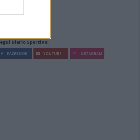
egui Diario Sportivo:
FACEBOOK
YOUTUBE
INSTAGRAM