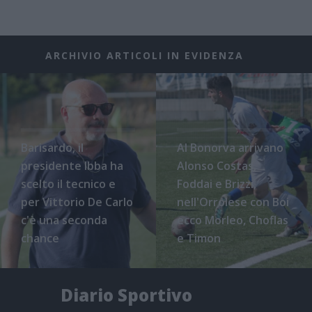
ARCHIVIO ARTICOLI IN EVIDENZA
Barisardo, il
Al Bonorva arrivano
presidente Ibba ha
Alonso Costas,
scelto il tecnico e
Foddai e Brizzi,
per Vittorio De Carlo
nell'Orrolese con Boi
c'è una seconda
ecco Morleo, Choflas
chance
e Timon
Diario Sportivo