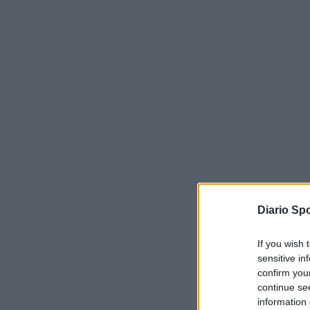
Diario Spo
If you wish 
sensitive in
confirm you
continue se
information 