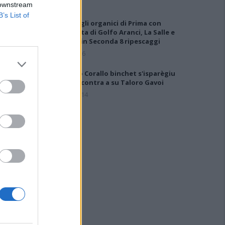
 downstream
B’s List of
Definiti gli organici di Prima con
l'aggiunta di Golfo Aranci, La Salle e
Ottava, in Seconda 8 ripescaggi
7 Ago 2026
Su Porto Corallo binchet s'isparègiu
play-off contra a su Taloro Gavoi
27 Apr 2014