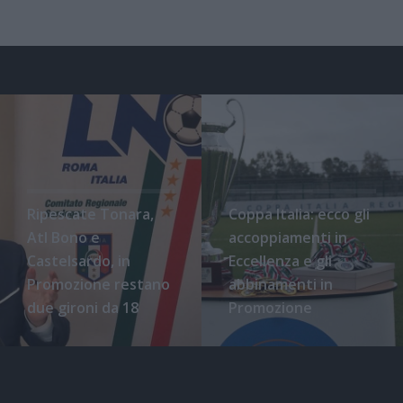
Ripescate Tonara,
Coppa Italia: ecco gli
Atl Bono e
accoppiamenti in
Castelsardo, in
Eccellenza e gli
Promozione restano
abbinamenti in
due gironi da 18
Promozione