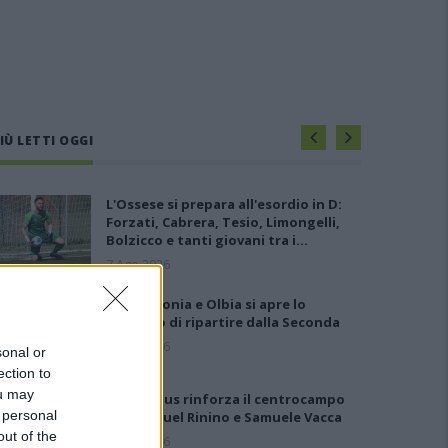
IÙ LETTI OGGI
L'Ossese si prepara all'esordio in D:
Forzati, Cabrera, Tesio, Limongelli,
Bolzicco e tanti giovani tra i…
7 Ago 2026
Per Carbonia e Olbia si apre lo
spiraglio di ripartire dalla Seconda
7 Ago 2026
sonal or
ection to
ou may
Il Selargius rinforza il centrocampo
 personal
con Manuel Rinino e Samuele Vacca
out of the
6 Ago 2026