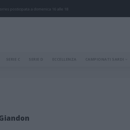
Torres posticipata a domenica 16 alle 18
SERIE C
SERIE D
ECCELLENZA
CAMPIONATI SARDI
 Giandon