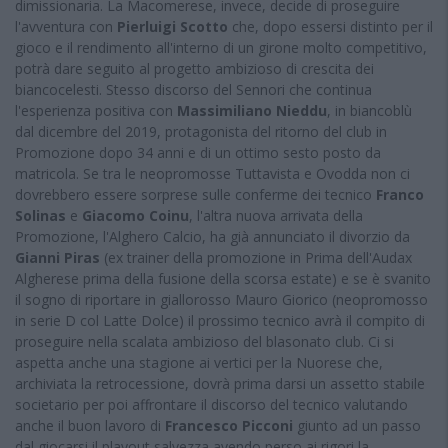
dimissionaria. La Macomerese, invece, decide di proseguire
l'avventura con
Pierluigi Scotto
che, dopo essersi distinto per il
gioco e il rendimento all'interno di un girone molto competitivo,
potrà dare seguito al progetto ambizioso di crescita dei
biancocelesti. Stesso discorso del Sennori che continua
l'esperienza positiva con
Massimiliano Nieddu
, in biancoblù
dal dicembre del 2019, protagonista del ritorno del club in
Promozione dopo 34 anni e di un ottimo sesto posto da
matricola. Se tra le neopromosse Tuttavista e Ovodda non ci
dovrebbero essere sorprese sulle conferme dei tecnico
Franco
Solinas
e
Giacomo Coinu
, l'altra nuova arrivata della
Promozione, l'Alghero Calcio, ha già annunciato il divorzio da
Gianni Piras
(ex trainer della promozione in Prima dell'Audax
Algherese prima della fusione della scorsa estate) e se è svanito
il sogno di riportare in giallorosso Mauro Giorico (neopromosso
in serie D col Latte Dolce) il prossimo tecnico avrà il compito di
proseguire nella scalata ambizioso del blasonato club. Ci si
aspetta anche una stagione ai vertici per la Nuorese che,
archiviata la retrocessione, dovrà prima darsi un assetto stabile
societario per poi affrontare il discorso del tecnico valutando
anche il buon lavoro di
Francesco Picconi
giunto ad un passo
dal giocarsi il playout salvezza avendo perso ai rigori la