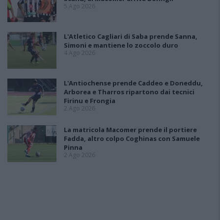
5 Ago 2026
L'Atletico Cagliari di Saba prende Sanna,
Simoni e mantiene lo zoccolo duro
4 Ago 2026
L'Antiochense prende Caddeo e Doneddu,
Arborea e Tharros ripartono dai tecnici
Firinu e Frongia
2 Ago 2026
La matricola Macomer prende il portiere
Fadda, altro colpo Coghinas con Samuele
Pinna
2 Ago 2026