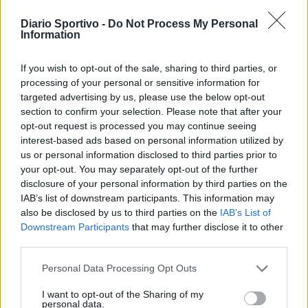
Diario Sportivo -
Do Not Process My Personal
Information
If you wish to opt-out of the sale, sharing to third parties, or
processing of your personal or sensitive information for
targeted advertising by us, please use the below opt-out
section to confirm your selection. Please note that after your
opt-out request is processed you may continue seeing
interest-based ads based on personal information utilized by
us or personal information disclosed to third parties prior to
your opt-out. You may separately opt-out of the further
disclosure of your personal information by third parties on the
IAB’s list of downstream participants. This information may
also be disclosed by us to third parties on the
IAB’s List of
Downstream Participants
that may further disclose it to other
Gran colpo dell'Ossese, per la difesa c'è l'ex Torres
third parties.
Riccardo Idda
7 Ago 2026
Personal Data Processing Opt Outs
L'Ossese piazza un gran colpo per rinforzare la difesa e prende
Riccardo Idda, difensore algherese classe 1988 che ha concluso il
I want to opt-out of the Sharing of my
personal data.
triennio alla Torres (59 presenze) e, di fatto, la sua lunga…