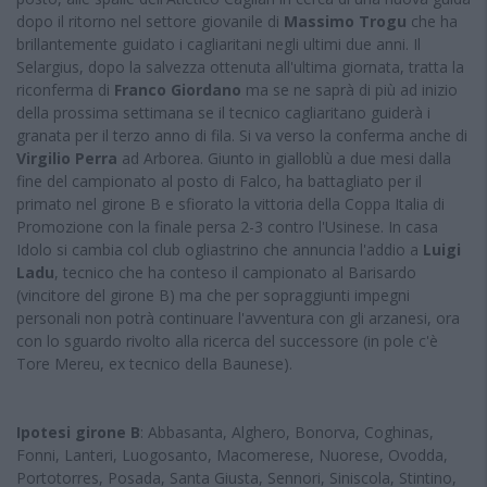
dopo il ritorno nel settore giovanile di
Massimo Trogu
che ha
brillantemente guidato i cagliaritani negli ultimi due anni. Il
Selargius, dopo la salvezza ottenuta all'ultima giornata, tratta la
riconferma di
Franco Giordano
ma se ne saprà di più ad inizio
della prossima settimana se il tecnico cagliaritano guiderà i
granata per il terzo anno di fila. Si va verso la conferma anche di
Virgilio Perra
ad Arborea. Giunto in gialloblù a due mesi dalla
fine del campionato al posto di Falco, ha battagliato per il
primato nel girone B e sfiorato la vittoria della Coppa Italia di
Promozione con la finale persa 2-3 contro l'Usinese. In casa
Idolo si cambia col club ogliastrino che annuncia l'addio a
Luigi
Ladu
, tecnico che ha conteso il campionato al Barisardo
(vincitore del girone B) ma che per sopraggiunti impegni
personali non potrà continuare l'avventura con gli arzanesi, ora
con lo sguardo rivolto alla ricerca del successore (in pole c'è
Tore Mereu, ex tecnico della Baunese).
Ipotesi girone B
: Abbasanta, Alghero, Bonorva, Coghinas,
Fonni, Lanteri, Luogosanto, Macomerese, Nuorese, Ovodda,
Portotorres, Posada, Santa Giusta, Sennori, Siniscola, Stintino,