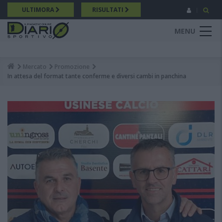
Salta
ULTIMORA
RISULTATI
al
contenuto
MENU
principale
Mercato
Promozione
Breadcrumb
In attesa del format tante conferme e diversi cambi in panchina