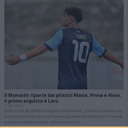
Il Monastir riparte dai pilastri Masia, Pinna e Aloia,
il primo acquisto è Loru
7 Ago 2026
Parte a tutti gli effetti la stagione del Monastir, a livello societario con
la trasformazione da Associazione Sportiva Dilettantistica in Società
a Responsabilità Limitata, sul lato tecnico la…