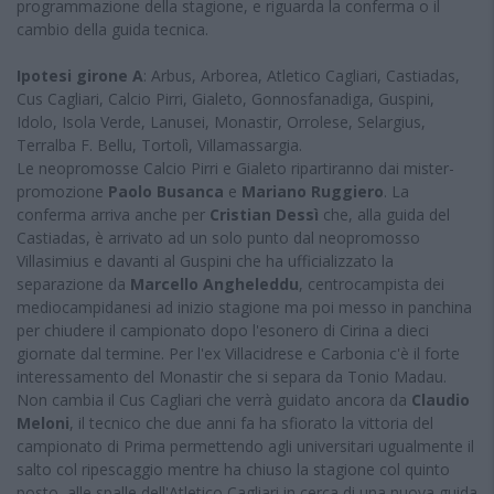
programmazione della stagione, e riguarda la conferma o il
cambio della guida tecnica.
Ipotesi girone A
: Arbus, Arborea, Atletico Cagliari, Castiadas,
Cus Cagliari, Calcio Pirri, Gialeto, Gonnosfanadiga, Guspini,
Idolo, Isola Verde, Lanusei, Monastir, Orrolese, Selargius,
Terralba F. Bellu, Tortolì, Villamassargia.
Le neopromosse Calcio Pirri e Gialeto ripartiranno dai mister-
promozione
Paolo Busanca
e
Mariano Ruggiero
. La
conferma arriva anche per
Cristian Dessì
che, alla guida del
Castiadas, è arrivato ad un solo punto dal neopromosso
Villasimius e davanti al Guspini che ha ufficializzato la
separazione da
Marcello Angheleddu
, centrocampista dei
mediocampidanesi ad inizio stagione ma poi messo in panchina
per chiudere il campionato dopo l'esonero di Cirina a dieci
giornate dal termine. Per l'ex Villacidrese e Carbonia c'è il forte
interessamento del Monastir che si separa da Tonio Madau.
Non cambia il Cus Cagliari che verrà guidato ancora da
Claudio
Meloni
, il tecnico che due anni fa ha sfiorato la vittoria del
campionato di Prima permettendo agli universitari ugualmente il
salto col ripescaggio mentre ha chiuso la stagione col quinto
posto, alle spalle dell'Atletico Cagliari in cerca di una nuova guida