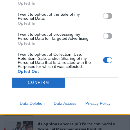
Opted In
L'Ilva si completa con Markic, Contucci,
I want to opt-out of the Sale of my
Personal Data.
Carlucci, Bevilacqua, Solinas, Souare e Galic
Opted In
7 Ago 2026
I want to opt-out of processing my
Personal Data for Targeted Advertising.
Il Selargius rinforza il centrocampo con
Opted In
Manuel Rinino e Samuele Vacca
6 Ago 2026
I want to opt-out of Collection, Use,
Retention, Sale, and/or Sharing of my
Personal Data that Is Unrelated with the
Purposes for which it was collected.
Il Buddusò in mani sicure con Mario Fadda, il
Opted Out
Monte Alma riparte da Ivano Falchi
5 Ago 2026
CONFIRM
Colpo dell'Uta con Pisano e arriva anche
Serra, tripletta Cus Cagliari con Piroddi,
Data Deletion
Data Access
Privacy Policy
Angiargia e Nenna
5 Ago 2026
Il Coghinas ancora più forte con Sechi e
Scanu, al Macomer arriva Bonfigli