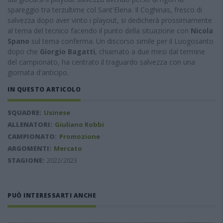
spareggio tra terzultime col Sant'Elena. Il Coghinas, fresco di
salvezza dopo aver vinto i playout, si dedicherà prossimamente
al tema del tecnico facendo il punto della situazione con
Nicola
Spano
sul tema conferma. Un discorso simile per il Luogosanto
dopo che
Giorgio Bagatti
, chiamato a due mesi dal termine
del campionato, ha centrato il traguardo salvezza con una
giornata d'anticipo.
IN QUESTO ARTICOLO
SQUADRE:
Usinese
ALLENATORI:
Giuliano Robbi
CAMPIONATO:
Promozione
ARGOMENTI:
Mercato
STAGIONE:
2022/2023
PUÒ INTERESSARTI ANCHE