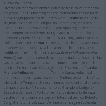
Tuttavista, Usinese
Diverse ed importanti cambi di panchine tra le tante compagini
del girone C dell'ultima stagione che formeranno l'ossatura del
nuovo raggruppamento del Centro Nord. L'
Usinese
chiude la
stagione alle spalle del Tempio ma, soprattutto, vincendo la
Coppa Italia di Promozione e la Supercoppa regionale e, dopo le
prime importanti conferme tra i giocatori (il bomber Saba, il
difensore Gutierrez e il centrocampista Delrio), annuncia prima
l'addio al tecnico
Gianmario Rassu
(possibile nuova avventura
a Bonorva) e poi ufficializza l'arrivo in panchina di
Giuliano
Robbi
, ex tecnico della Lanteri (
nella foto col diesse Sandro
Panzali
) sostituito in corso della stagione da Luca Rusani. Il club
sassarese ha annunciato la separazione consensuale con il
tecnico che ha portato il Calangianus in Eccellenza affidandosi a
Michele Pulina
, ex bomber di Torres e Sorso, reduce dalla
prima esperienza in panchina con lo Stintino, terzo in classifica
alle spalle di Tempio e Usinese. I nurresi sono quindi alla ricerca
del nuovo tecnico (interessamento su Giampiero Loriga, ex
Ossese e Usinese). A Portotorres la situazione si fa delicata
perché, prima di arrivare a capire il futuro del tecnico Roberto
Congiatta (ottima salvezza) c'è l'intera compagine societaria