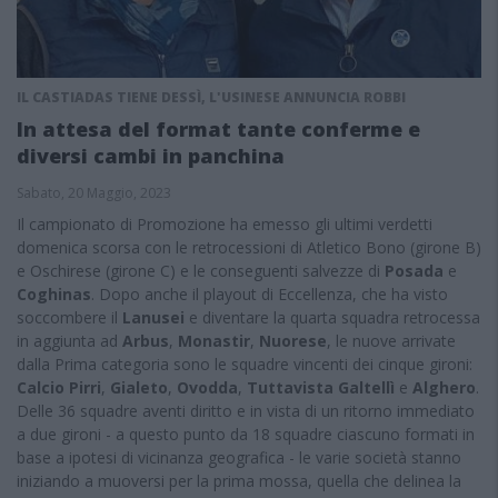
IL CASTIADAS TIENE DESSÌ, L'USINESE ANNUNCIA ROBBI
In attesa del format tante conferme e
diversi cambi in panchina
Sabato, 20 Maggio, 2023
Il campionato di Promozione ha emesso gli ultimi verdetti
domenica scorsa con le retrocessioni di Atletico Bono (girone B)
e Oschirese (girone C) e le conseguenti salvezze di
Posada
e
Coghinas
. Dopo anche il playout di Eccellenza, che ha visto
soccombere il
Lanusei
e diventare la quarta squadra retrocessa
in aggiunta ad
Arbus
,
Monastir
,
Nuorese
, le nuove arrivate
dalla Prima categoria sono le squadre vincenti dei cinque gironi:
Calcio Pirri
,
Gialeto
,
Ovodda
,
Tuttavista Galtellì
e
Alghero
.
Delle 36 squadre aventi diritto e in vista di un ritorno immediato
a due gironi - a questo punto da 18 squadre ciascuno formati in
base a ipotesi di vicinanza geografica - le varie società stanno
iniziando a muoversi per la prima mossa, quella che delinea la