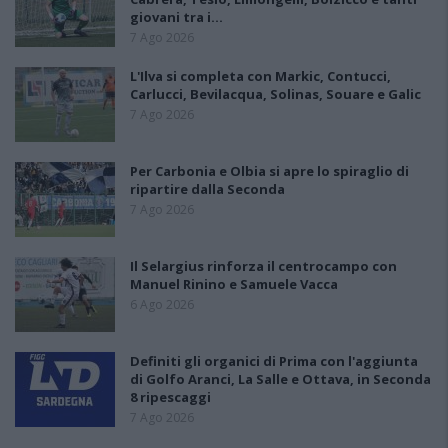
giovani tra i…
7 Ago 2026
L'Ilva si completa con Markic, Contucci,
Carlucci, Bevilacqua, Solinas, Souare e Galic
7 Ago 2026
Per Carbonia e Olbia si apre lo spiraglio di
ripartire dalla Seconda
7 Ago 2026
Il Selargius rinforza il centrocampo con
Manuel Rinino e Samuele Vacca
6 Ago 2026
Definiti gli organici di Prima con l'aggiunta
di Golfo Aranci, La Salle e Ottava, in Seconda
8 ripescaggi
7 Ago 2026