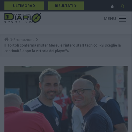
Salta
ULTIMORA
RISULTATI
al
contenuto
MENU
principale
Promozione
Breadcrumb
Il Tortolì conferma mister Mereu e l'intero staff tecnico: «Si sceglie la
continuità dopo la vittoria dei playoff»