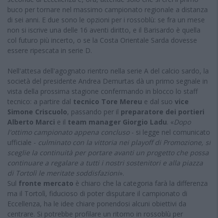
buco per tornare nel massimo campionato regionale a distanza
di sei anni. E due sono le opzioni per i rossoblù: se fra un mese
non si iscrive una delle 16 aventi diritto, e il Barisardo è quella
col futuro più incerto, o se la Costa Orientale Sarda dovesse
essere ripescata in serie D.
Nell'attesa dell'agognato rientro nella serie A del calcio sardo, la
società del presidente Andrea Demurtas dà un primo segnale in
vista della prossima stagione confermando in blocco lo staff
tecnico: a partire dal
tecnico Tore Mereu
e dal suo
vice
Simone Criscuolo
, passando per il
preparatore dei portieri
Alberto Marci
e il
team manager Giorgio Ladu
. «
Dopo
l'ottimo campionato appena concluso
- si legge nel comunicato
ufficiale -
culminato con la vittoria nei playoff di Promozione, si
sceglie la continuità per portare avanti un progetto che possa
continuare a regalare a tutti i nostri sostenitori e alla piazza
di Tortolì le meritate soddisfazioni
».
Sul
fronte mercato
è chiaro che la categoria farà la differenza
ma il Tortolì, fiducioso di poter disputare il campionato di
Eccellenza, ha le idee chiare ponendosi alcuni obiettivi da
centrare. Si potrebbe profilare un ritorno in rossoblù per