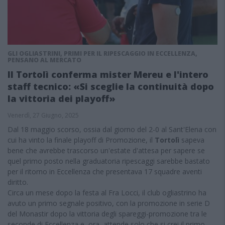
GLI OGLIASTRINI, PRIMI PER IL RIPESCAGGIO IN ECCELLENZA,
PENSANO AL MERCATO
Il Tortolì conferma mister Mereu e l'intero
staff tecnico: «Si sceglie la continuità dopo
la vittoria dei playoff»
Venerdì, 27 Giugno, 2025
Dal 18 maggio scorso, ossia dal giorno del 2-0 al Sant'Elena con
cui ha vinto la finale playoff di Promozione, il
Tortolì
sapeva
bene che avrebbe trascorso un'estate d'attesa per sapere se
quel primo posto nella graduatoria ripescaggi sarebbe bastato
per il ritorno in Eccellenza che presentava 17 squadre aventi
diritto.
Circa un mese dopo la festa al Fra Locci, il club ogliastrino ha
avuto un primo segnale positivo, con la promozione in serie D
del Monastir dopo la vittoria degli spareggi-promozione tra le
seconde di Eccellenza e, ora, attende solo che si crei il primo