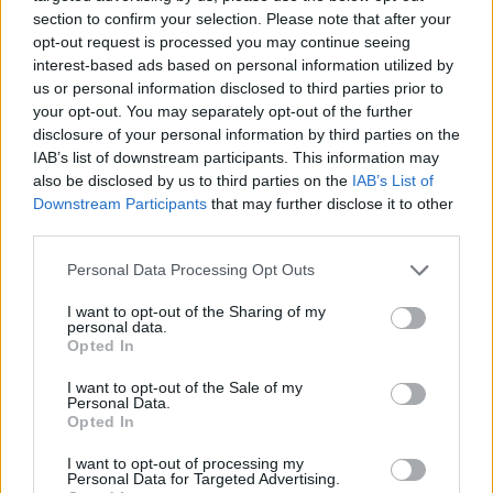
section to confirm your selection. Please note that after your
opt-out request is processed you may continue seeing
L'Atletico Cagliari di Saba prende Sanna,
interest-based ads based on personal information utilized by
Simoni e mantiene lo zoccolo duro
4 Ago 2026
us or personal information disclosed to third parties prior to
your opt-out. You may separately opt-out of the further
disclosure of your personal information by third parties on the
L'Antiochense prende Caddeo e Doneddu,
IAB’s list of downstream participants. This information may
Arborea e Tharros ripartono dai tecnici
also be disclosed by us to third parties on the
IAB’s List of
Firinu e Frongia
Downstream Participants
that may further disclose it to other
2 Ago 2026
third parties.
La matricola Macomer prende il portiere
Personal Data Processing Opt Outs
Fadda, altro colpo Coghinas con Samuele
Pinna
I want to opt-out of the Sharing of my
2 Ago 2026
personal data.
Opted In
Nasce l'Arbus Guspini Costa Verde, Garau:
«Vogliamo rappresentare con orgoglio
I want to opt-out of the Sale of my
l’intero territorio»
Personal Data.
31 Lug 2026
Opted In
I want to opt-out of processing my
Il Sant'Elena si riprende il difensore Mancusi
Personal Data for Targeted Advertising.
28 Lug 2026