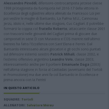
Alessandro Piroddi
, difensore-centrocampista jerzese classe
1998 protagonista da fuoriquota nel 2016-17 della vittoria in
Eccellenza degli ogliastrini allora allenati da Francesco Loi per
poi vestire le maglie di Barisardo, La Palma M.U., Cannonau
Jerzu, Idolo e, nelle ultime due stagioni, Cus Cagliari. E potrebbe
formarsi la coppia col
fratello Roberto
, attaccante classe 2001
con trascorsi nelle giovanili del Cagliari prima di giocare due
campionati in serie D con Muravera e COS mentre nell'ultimo
biennio ha fatto l'Eccellenza con Sant'Elena e Ferrini. Dal
Barisardo interessano alcuni giocatori e gli occhi sono puntati
sul difensore esterno sinistro
Patrick Mihali
, classe 2002, e
l'esterno offensivo argentino
Leandro Volo
, classe 2003;
interessamento anche per il portiere
Emanuele Daga
(2003)
nell'ultima stagione in forza al Castiadas (avversario del Tortolì
in Promozione) ma due anni fa col Barisardo in Eccellenza e
prima ancora con la Ferrini
IN QUESTO ARTICOLO
SQUADRE:
Tortolì
ALLENATORI:
Salvatore Mereu