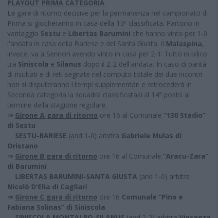
PLAYOUT PRIMA CATEGORIA
Le gare di ritorno decisive per la permanenza nel campionato di
Prima si giocheranno in casa della 13ª classificata. Partono in
vantaggio
Sestu
e
Libertas Barumini
che hanno vinto per 1-0
l'andata in casa della Bariese e del Santa Giusta. Il
Malaspina
,
invece, va a Sennori avendo vinto in casa per 2-1. Tutto in bilico
tra
Siniscola
e
Silanus
dopo il 2-2 dell'andata. In caso di parità
di risultati e di reti segnate nel computo totale dei due incontri
non si disputeranno i tempi supplementari e retrocederà in
Seconda categoria la squadra classificatasi al 14° posto al
termine della stagione regolare.
⇒
Girone A gara di ritorno
ore 16 al Comunale
“130 Stadio”
di Sestu
SESTU-BARIESE
(and 1-0) arbitra
Gabriele Mulas di
Oristano
⇒
Girone B gara di ritorno
ore 16 al Comunale
“Aracu-Zara”
di Barumini
LIBERTAS BARUMINI-SANTA GIUSTA
(and 1-0) arbitra
Nicolò D'Elia di Cagliari
⇒
Girone C gara di ritorno
ore 16
Comunale “Pino e
Fabiana Solinas” di Siniscola
SINISCOLA MONTALBO-SILANUS
(and 2-2) arbitra
Vincenzo