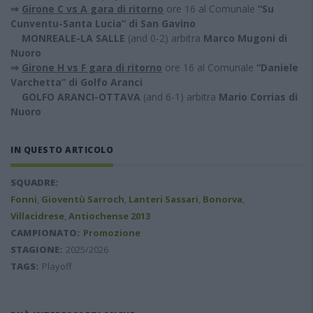
⇒
Girone C vs A gara di ritorno
ore 16 al Comunale
“Su
Cunventu-Santa Lucia” di San Gavino
MONREALE-LA SALLE
(and 0-2) arbitra
Marco Mugoni di
Nuoro
⇒
Girone H vs F gara di ritorno
ore 16 al Comunale
“Daniele
Varchetta” di Golfo Aranci
GOLFO ARANCI-OTTAVA
(and 6-1) arbitra
Mario Corrias di
Nuoro
IN QUESTO ARTICOLO
SQUADRE:
Fonni
,
Gioventù Sarroch
,
Lanteri Sassari
,
Bonorva
,
Villacidrese
,
Antiochense 2013
CAMPIONATO:
Promozione
STAGIONE:
2025/2026
TAGS:
Playoff