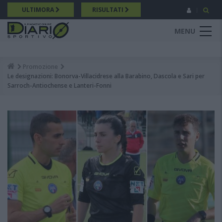
Salta
ULTIMORA
RISULTATI
al
contenuto
MENU
principale
Promozione
Breadcrumb
Le designazioni: Bonorva-Villacidrese alla Barabino, Dascola e Sari per
Sarroch-Antiochense e Lanteri-Fonni