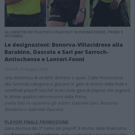
GLI ARBITRI DEI PLAYOFF E PLAYOUT DI PROMOZIONE, PRIMA E
SECONDA
Le designazioni: Bonorva-Villacidrese alla
Barabino, Dascola e Sari per Sarroch-
Antiochense e Lanteri-Fonni
Venerdì, 22 Maggio, 2026
Una domenica di verdetti definitivi o quasi. Dalla Promozione
alla Seconda categoria si giocano le gare di ritorno della finali e
semifinali playoff nonché la seconda gara di playout che segnerà
le ultime quattro retrocessioni dalla Prima.
(
nella foto in copertina gli arbitri Gabriele Sari, Rosanna
Barabino e Gabriele Dascola
)
PLAYOFF FINALE PROMOZIONE
Gara decisiva del 3° turno dei playoff. Il ritorno della finalissima
tra
Bonorva
e
Villacidrese
vede i padroni di casa in vantaggio