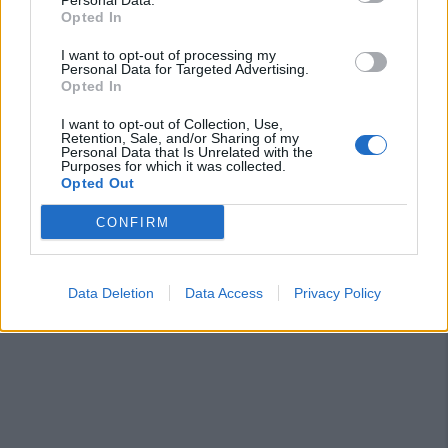
Personal Data.
laziali, 4 campane e la novità dei molisani del
Opted In
Venafro
6 Ago 2026
I want to opt-out of processing my
Personal Data for Targeted Advertising.
Anche il Fasano out e le ammissioni salgono
Opted In
a sei, l'Ilva è la prima società tra le non
ripescate
I want to opt-out of Collection, Use,
5 Ago 2026
Retention, Sale, and/or Sharing of my
Personal Data that Is Unrelated with the
Purposes for which it was collected.
Latte Dolce, Luigi Piredda il primo dei
Opted Out
confermati
4 Ago 2026
CONFIRM
Data Deletion
Data Access
Privacy Policy