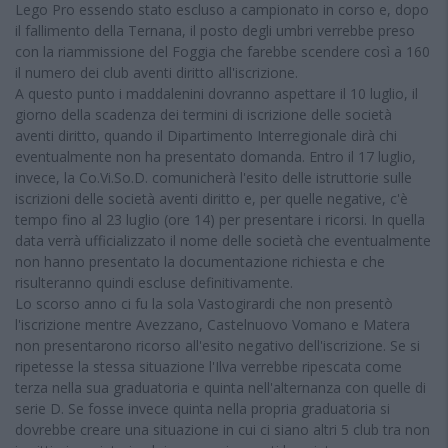
Lego Pro essendo stato escluso a campionato in corso e, dopo
il fallimento della Ternana, il posto degli umbri verrebbe preso
con la riammissione del Foggia che farebbe scendere così a 160
il numero dei club aventi diritto all'iscrizione.
A questo punto i maddalenini dovranno aspettare il 10 luglio, il
giorno della scadenza dei termini di iscrizione delle società
aventi diritto, quando il Dipartimento Interregionale dirà chi
eventualmente non ha presentato domanda. Entro il 17 luglio,
invece, la Co.Vi.So.D. comunicherà l'esito delle istruttorie sulle
iscrizioni delle società aventi diritto e, per quelle negative, c'è
tempo fino al 23 luglio (ore 14) per presentare i ricorsi. In quella
data verrà ufficializzato il nome delle società che eventualmente
non hanno presentato la documentazione richiesta e che
risulteranno quindi escluse definitivamente.
Lo scorso anno ci fu la sola Vastogirardi che non presentò
l'iscrizione mentre Avezzano, Castelnuovo Vomano e Matera
non presentarono ricorso all'esito negativo dell'iscrizione. Se si
ripetesse la stessa situazione l'Ilva verrebbe ripescata come
terza nella sua graduatoria e quinta nell'alternanza con quelle di
serie D. Se fosse invece quinta nella propria graduatoria si
dovrebbe creare una situazione in cui ci siano altri 5 club tra non