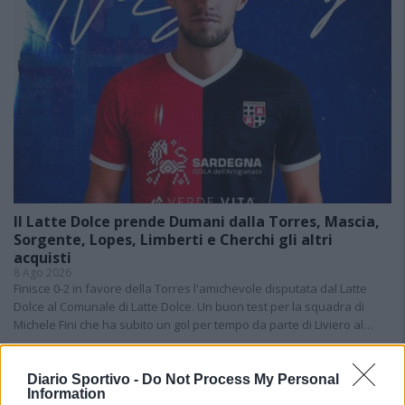
Il Latte Dolce prende Dumani dalla Torres, Mascia,
Sorgente, Lopes, Limberti e Cherchi gli altri
acquisti
8 Ago 2026
Finisce 0-2 in favore della Torres l'amichevole disputata dal Latte
Dolce al Comunale di Latte Dolce. Un buon test per la squadra di
Michele Fini che ha subito un gol per tempo da parte di Liviero al…
Il Monastir riparte dai pilastri Masia, Pinna e
Diario Sportivo -
Do Not Process My Personal
Aloia, il primo acquisto è Loru
Information
7 Ago 2026