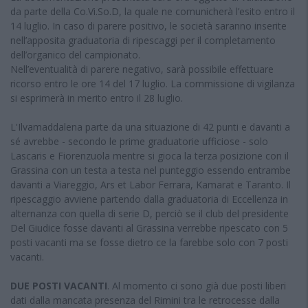
da parte della Co.Vi.So.D, la quale ne comunicherà l’esito entro il
14 luglio. In caso di parere positivo, le società saranno inserite
nell’apposita graduatoria di ripescaggi per il completamento
dell’organico del campionato.
Nell’eventualità di parere negativo, sarà possibile effettuare
ricorso entro le ore 14 del 17 luglio. La commissione di vigilanza
si esprimerà in merito entro il 28 luglio.
L'Ilvamaddalena parte da una situazione di 42 punti e davanti a
sé avrebbe - secondo le prime graduatorie ufficiose - solo
Lascaris e Fiorenzuola mentre si gioca la terza posizione con il
Grassina con un testa a testa nel punteggio essendo entrambe
davanti a Viareggio, Ars et Labor Ferrara, Kamarat e Taranto. Il
ripescaggio avviene partendo dalla graduatoria di Eccellenza in
alternanza con quella di serie D, perciò se il club del presidente
Del Giudice fosse davanti al Grassina verrebbe ripescato con 5
posti vacanti ma se fosse dietro ce la farebbe solo con 7 posti
vacanti.
DUE POSTI VACANTI
. Al momento ci sono già due posti liberi
dati dalla mancata presenza del Rimini tra le retrocesse dalla