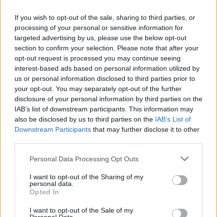
If you wish to opt-out of the sale, sharing to third parties, or
Gran colpo dell'Ossese, per la difesa c'è l'ex
processing of your personal or sensitive information for
Torres Riccardo Idda
targeted advertising by us, please use the below opt-out
7 Ago 2026
section to confirm your selection. Please note that after your
opt-out request is processed you may continue seeing
interest-based ads based on personal information utilized by
Il Monastir 1983 si trasforma da Associazione
us or personal information disclosed to third parties prior to
Sportiva in Srl
your opt-out. You may separately opt-out of the further
7 Ago 2026
disclosure of your personal information by third parties on the
IAB’s list of downstream participants. This information may
L'Ossese si prepara all'esordio in D: Forzati,
also be disclosed by us to third parties on the
IAB’s List of
Cabrera, Tesio, Limongelli, Bolzicco e tanti
Downstream Participants
that may further disclose it to other
giovani tra i volti nuovi
third parties.
7 Ago 2026
Personal Data Processing Opt Outs
Coppa Italia: Aranova-Ossese il 23, i derby
Budoni-Latte Dolce e COS-Monastir il 30
I want to opt-out of the Sharing of my
6 Ago 2026
personal data.
Opted In
I want to opt-out of the Sale of my
Le 5 sarde ancora nel girone G con 8 squadre