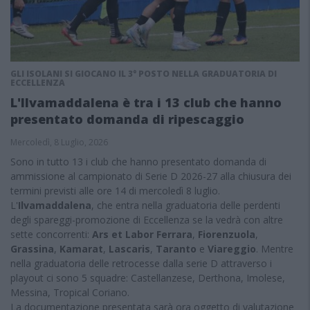
GLI ISOLANI SI GIOCANO IL 3° POSTO NELLA GRADUATORIA DI
ECCELLENZA
L'Ilvamaddalena è tra i 13 club che hanno
presentato domanda di ripescaggio
Mercoledì, 8 Luglio, 2026
Sono in tutto 13 i club che hanno presentato domanda di
ammissione al campionato di Serie D 2026-27 alla chiusura dei
termini previsti alle ore 14 di mercoledì 8 luglio.
L'
Ilvamaddalena
, che entra nella graduatoria delle perdenti
degli spareggi-promozione di Eccellenza se la vedrà con altre
sette concorrenti:
Ars et Labor Ferrara
,
Fiorenzuola
,
Grassina
,
Kamarat
,
Lascaris
,
Taranto
e
Viareggio
. Mentre
nella graduatoria delle retrocesse dalla serie D attraverso i
playout ci sono 5 squadre: Castellanzese, Derthona, Imolese,
Messina, Tropical Coriano.
La documentazione presentata sarà ora oggetto di valutazione