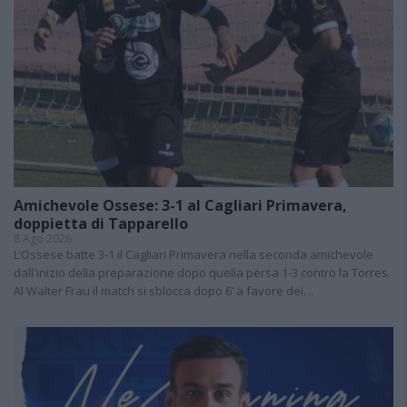
Amichevole Ossese: 3-1 al Cagliari Primavera,
doppietta di Tapparello
8 Ago 2026
L’Ossese batte 3-1 il Cagliari Primavera nella seconda amichevole
dall'inizio della preparazione dopo quella persa 1-3 contro la Torres.
Al Walter Frau il match si sblocca dopo 6’ a favore dei…