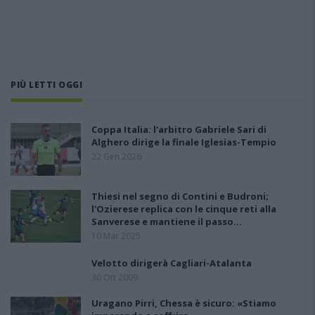
PIÙ LETTI OGGI
Coppa Italia: l'arbitro Gabriele Sari di
Alghero dirige la finale Iglesias-Tempio
22 Gen 2026
Thiesi nel segno di Contini e Budroni;
l'Ozierese replica con le cinque reti alla
Sanverese e mantiene il passo…
10 Mar 2025
Velotto dirigerà Cagliari-Atalanta
30 Ott 2009
Uragano Pirri, Chessa è sicuro: «Stiamo