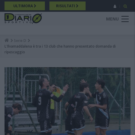
Salta
ULTIMORA
RISULTATI
al
contenuto
MENU
principale
Serie D
Breadcrumb
L'Ilvamaddalena è tra i 13 club che hanno presentato domanda di
ripescaggio