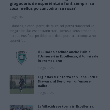
giogadoris de esperièntzia funt sèmpiri sa
cosa mellus po cuncodrai sa rosa?
1
6 Ago 2026
E duncas, a cantu parrit, de su chi ndi potzu cumprendi (e
megu a brullai, est bastanti craru, berus?), seus arribbaus,
nci dda eus fata, po ddu narai diaici puru, a nci lompi, a nci
spundi (po…
Il CR sardo esclude anche l'Olbia:
,
l'Usinese è in Eccellenza, il Fonni sale
in Promozione
5 Ago 2026
L'Iglesias si rinforza con Papa Seck e
Diawara, al Bonorva il difensore
Balbo
1 Ago 2026
La Villacidrese torna in Eccellenza,