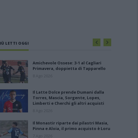
IÙ LETTI OGGI
Amichevole Ossese: 3-1 al Cagliari
Primavera, doppietta di Tapparello
8 Ago 2026
Il Latte Dolce prende Dumani dalla
Torres, Mascia, Sorgente, Lopes,
Limberti e Cherchi gli altri acquisti
8 Ago 2026
Il Monastir riparte dai pilastri Masia,
Pinna e Aloia, il primo acquisto è Loru
7 Ago 2026