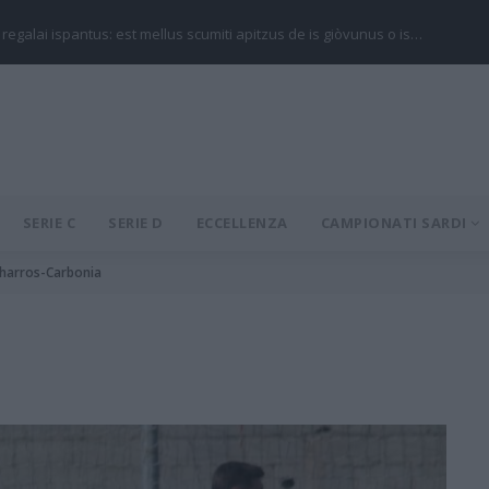
 regalai ispantus: est mellus scumiti apitzus de is giòvunus o is…
SERIE C
SERIE D
ECCELLENZA
CAMPIONATI SARDI
 Tharros-Carbonia