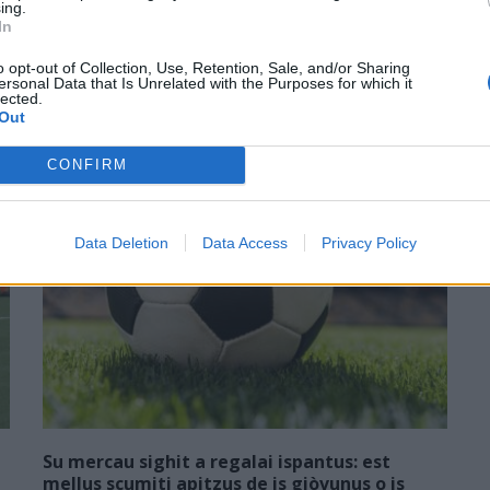
ing.
In
o opt-out of Collection, Use, Retention, Sale, and/or Sharing
ersonal Data that Is Unrelated with the Purposes for which it
lected.
Out
CONFIRM
Data Deletion
Data Access
Privacy Policy
Su mercau sighit a regalai ispantus: est
mellus scumiti apitzus de is giòvunus o is