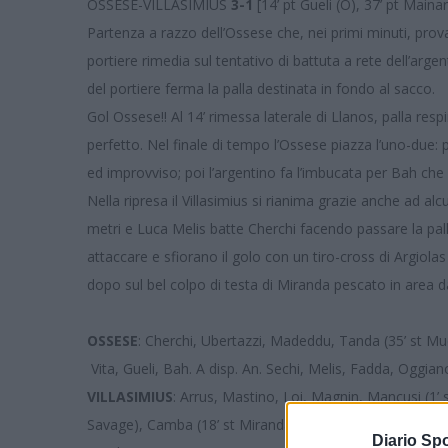
OSSESE-VILLASIMIUS
3-1
[14’ pt Gueli (O), 37’ pt Mainar
Partenza a razzo dell’Ossese che, nei primi minuti, prova
portiere rimedia sul tentativo di battuta a rete dell’arge
del portiere ferma la palla destinata in fondo al sacco.
Gol Ossese!! Al 14’ rimessa laterale di Llanos, palla respi
perfetto. Nel finale di tempo l’Ossese piazza l’uno-due: p
ed improvviso; poi l’argentino fa l’imbucata per Bah che c
Nella ripresa il Villasimius si rianima grazie anche ad al
metri e Luca Melis batte Cherchi facendo passare la pall
attaccare e sfiorano il golo con un tiro-cross di Argiolas
dopo sul bel colpo di testa di Miranda pescato in area 
OSSESE
: Cherchi, Ubertazzi, Madeddu, Tanda (35’ st Mud
Vita, Gueli, Bah. A disp. An. Sechi, Melis, Fadda, Oggiano
VILLASIMIUS
: Arrus, Mastino, Loi, Magnin, Mancusi (1’ s
Savage), Camba (18’ st Miranda), Manca (22’ st A. Marci)
Diario Spo