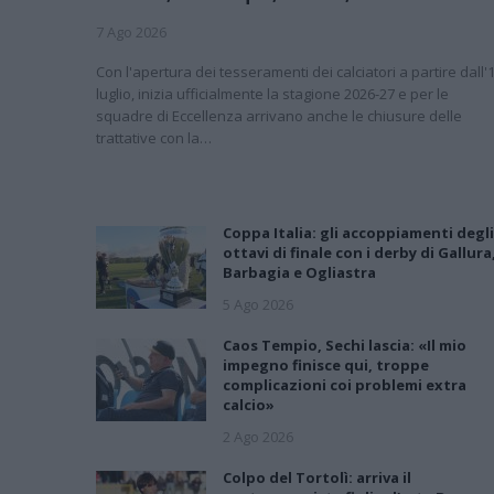
7 Ago 2026
Con l'apertura dei tesseramenti dei calciatori a partire dall'
luglio, inizia ufficialmente la stagione 2026-27 e per le
squadre di Eccellenza arrivano anche le chiusure delle
trattative con la…
Coppa Italia: gli accoppiamenti degli
ottavi di finale con i derby di Gallura
Barbagia e Ogliastra
5 Ago 2026
Caos Tempio, Sechi lascia: «Il mio
impegno finisce qui, troppe
complicazioni coi problemi extra
calcio»
2 Ago 2026
Colpo del Tortolì: arriva il