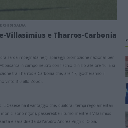
E CHI SI SALVA
se-Villasimius e Tharros-Carbonia
P
uadra sarda impegnata negli spareggi-promozione nazionali per
 Abbasanta in campo neutro con fischio d'inizio alle ore 16. E si
ione tra Tharros e Carbonia che, alle 17, giocheranno il
no vinto 3-0 allo Zoboli.
o. L'Ossese ha il vantaggio che, qualora i tempi regolamentari
(non ci sono rigori), passerebbe il turno mentre il Villasimius
nta e sarà diretta dall'arbitro Andrea Virgili di Olbia.