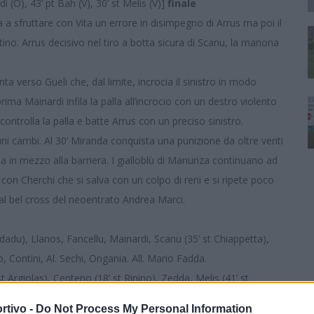
di (O), 43’ pt Bah (V), 30’ st Melis (V)]
finale
 a sfruttare con Vita un errore in disimpegno di Arrus ma poi il
ntino. Arrus decisivo nel tiro a botta sicura di Scanu, la manona
nta verso Gueli che, dal limite, incrocia il sinistro in modo
rima Mainardi infila la palla all’incrocio con un destro violento
ontrolla la palla e batte Arrus con un preciso sinistro.
cuni cambi. Al 30’ Miranda conquista una punizione da oltre venti
a in mezzo alla barriera. I gialloblù di Manunza continuano ad
 con Cherchi che si salva con un colpo di reni e si ripete poco
dal bel cross del neoentrato Andrea Marci.
adu), Llanos, Fancellu, Mainardi, Scanu (35’ st Chiappetta),
, Contini, Al. Sechi, Ongania. All. Mario Fadda.
t Argiolas), Centeno (18’ st Rinino), Zedda, Melis (41’ st
, Kassama, A disp. Gonzalez, G. Marci, Mauro, Kouadio, . All.
rtivo -
Do Not Process My Personal Information