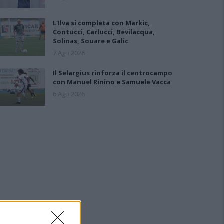
L'Ilva si completa con Markic,
Contucci, Carlucci, Bevilacqua,
Solinas, Souare e Galic
7 Ago 2026
Il Selargius rinforza il centrocampo
con Manuel Rinino e Samuele Vacca
6 Ago 2026