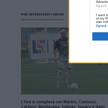
Advertis
Opted 
PUÒ INTERESSARTI ANCHE
I want t
of my P
was col
Opted 
L'Ilva si completa con Markic, Contucci,
Carlucci, Bevilacqua, Solinas, Souare e Galic