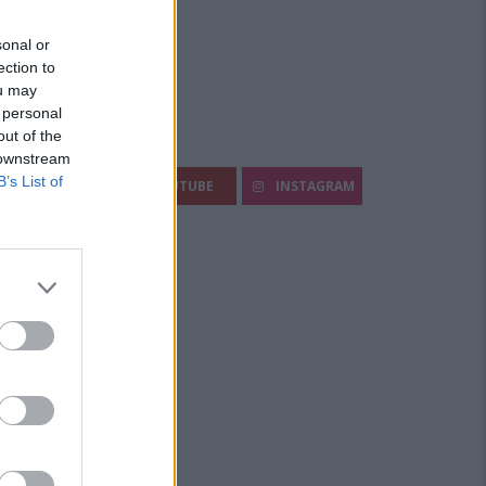
sonal or
ection to
ou may
 personal
out of the
egui Diario Sportivo:
 downstream
B’s List of
FACEBOOK
YOUTUBE
INSTAGRAM