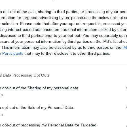
to opt-out of the sale, sharing to third parties, or processing of your per
formation for targeted advertising by us, please use the below opt-out s
r selection. Please note that after your opt-out request is processed y
eing interest-based ads based on personal information utilized by us or
 d'andata. La
Tharros
non ha chance se non quella di vincere la
disclosed to third parties prior to your opt-out. You may separately opt-
S
n valgono i gol in trasferta e non si batteranno i calci di rigori.
losure of your personal information by third parties on the IAB’s list of
. This information may also be disclosed by us to third parties on the
IA
non basta la rete del bomber Andrea Sanna per salvare gli
Participants
that may further disclose it to other third parties.
di domenica scorsa.
l Data Processing Opt Outs
o opt-out of the Sharing of my personal data.
In
o opt-out of the Sale of my Personal Data.
In
to opt-out of processing my Personal Data for Targeted