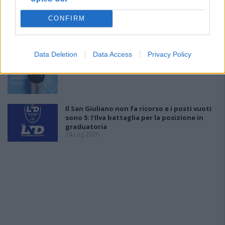
L'Ossese in D con lo zoccolo duro: Di Pietro,
CONFIRM
Fancellu, Gueli, Nurra, Mainardi e Tapparello
30 Lug 2026
Data Deletion
Data Access
Privacy Policy
Latte Dolce, Andrea Grigoras è il nuovo ds
29 Lug 2026
Il San Giuliano non fa ricorso e i posti vuoti
sono 5: l'Ilva battaglia per la posizione in
graduatoria
24 Lug 2026