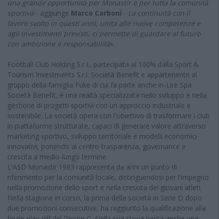
una grande opportunità per Monastir e per tutta la comunità
sportiva
- aggiunge
Marco Carboni
-
La continuità con il
lavoro svolto in questi anni, unita alle nuove competenze e
agli investimenti previsti, ci permette di guardare al futuro
con ambizione e responsabilità
».
Football Club Holding S.r.I., partecipata al 100% dalla Sport &
Tourism Investments S.r.l. Società Benefit e appartenente al
gruppo della famiglia Fuke di cui fa parte anche in-Lire Spa
Società Benefit, è una realtà specializzata nello sviluppo e nella
gestione di progetti sportivi con un approccio industriale e
sostenibile. La società opera con l'obiettivo di trasformare i club
in piattaforme strutturate, capaci di generare valore attraverso
marketing sportivo, sviluppo territoriale e modelli economici
innovativi, ponendo al centro trasparenza, governance e
crescita a medio-lungo termine.
L'ASD Monastir 1983 rappresenta da anni un punto di
riferimento per la comunità locale, distinguendosi per l'impegno
nella promozione dello sport e nella crescita dei giovani atleti.
Nella stagione in corso, la prima della società in Serie D dopo
due promozioni consecutive, ha raggiunto la qualificazione alla
finale play-off del Girone G. Nella sua storia vanta anche una