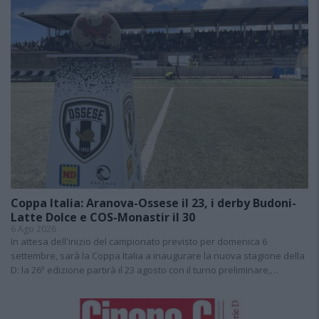
Coppa Italia: Aranova-Ossese il 23, i derby Budoni-
Latte Dolce e COS-Monastir il 30
6 Ago 2026
In attesa dell'inizio del campionato previsto per domenica 6
settembre, sarà la Coppa Italia a inaugurare la nuova stagione della
D: la 26ª edizione partirà il 23 agosto con il turno preliminare,…