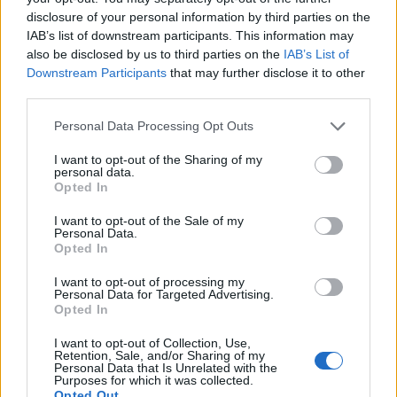
a sei, l'Ilva è la prima società tra le non
disclosure of your personal information by third parties on the
ripescate
IAB’s list of downstream participants. This information may
5 Ago 2026
also be disclosed by us to third parties on the
IAB’s List of
Downstream Participants
that may further disclose it to other
Latte Dolce, Luigi Piredda il primo dei
third parties.
confermati
4 Ago 2026
Personal Data Processing Opt Outs
I want to opt-out of the Sharing of my
Monastir, dopo 43 anni di presidenza
personal data.
Carboni parte l'era Fuke: «Tenere la D con un
Opted In
progetto sostenibile»
4 Ago 2026
I want to opt-out of the Sale of my
Personal Data.
Opted In
Lnd, il nodo ripescaggi non si scioglie:
rinviate al 5 agosto le ammissioni
3 Ago 2026
I want to opt-out of processing my
Personal Data for Targeted Advertising.
Opted In
Lnd, oggi le ufficialità sui ripescaggi e poi il
I want to opt-out of Collection, Use,
CR sardo può completare i propri organici
Retention, Sale, and/or Sharing of my
3 Ago 2026
Personal Data that Is Unrelated with the
Purposes for which it was collected.
Opted Out