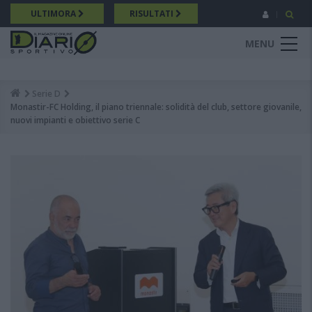
Salta
ULTIMORA
RISULTATI
al
contenuto
MENU
principale
Serie D
Breadcrumb
Monastir-FC Holding, il piano triennale: solidità del club, settore giovanile,
nuovi impianti e obiettivo serie C