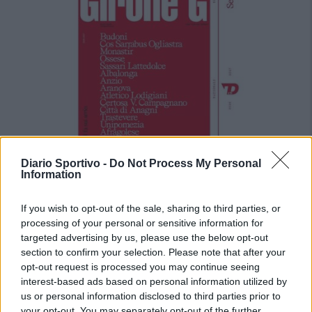
Diario Sportivo -
Do Not Process My Personal
Information
If you wish to opt-out of the sale, sharing to third parties, or
Le 5 sarde ancora nel girone G con 8 squadre laziali,
processing of your personal or sensitive information for
4 campane e la novità dei molisani del Venafro
6 Ago 2026
targeted advertising by us, please use the below opt-out
Il giorno dopo la ratifica delle sei ammissioni e ripescaggi da parte
section to confirm your selection. Please note that after your
del Consiglio Direttivo della LND, il Dipartimento Interregionale ha
opt-out request is processed you may continue seeing
svelato oggi la composizione dei nove gironi della Serie D…
interest-based ads based on personal information utilized by
us or personal information disclosed to third parties prior to
your opt-out. You may separately opt-out of the further
Anche il Fasano out e le ammissioni salgono