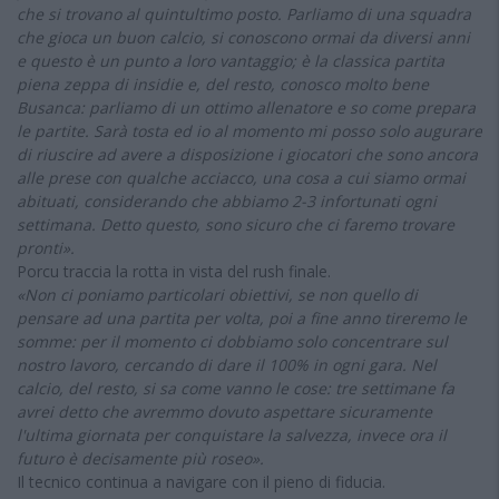
che si trovano al quintultimo posto. Parliamo di una squadra
che gioca un buon calcio, si conoscono ormai da diversi anni
e questo è un punto a loro vantaggio; è la classica partita
piena zeppa di insidie e, del resto, conosco molto bene
Busanca: parliamo di un ottimo allenatore e so come prepara
le partite. Sarà tosta ed io al momento mi posso solo augurare
di riuscire ad avere a disposizione i giocatori che sono ancora
alle prese con qualche acciacco, una cosa a cui siamo ormai
abituati, considerando che abbiamo 2-3 infortunati ogni
settimana. Detto questo, sono sicuro che ci faremo trovare
pronti».
Porcu traccia la rotta in vista del rush finale.
«Non ci poniamo particolari obiettivi, se non quello di
pensare ad una partita per volta, poi a fine anno tireremo le
somme: per il momento ci dobbiamo solo concentrare sul
nostro lavoro, cercando di dare il 100% in ogni gara. Nel
calcio, del resto, si sa come vanno le cose: tre settimane fa
avrei detto che avremmo dovuto aspettare sicuramente
l'ultima giornata per conquistare la salvezza, invece ora il
futuro è decisamente più roseo».
Il tecnico continua a navigare con il pieno di fiducia.