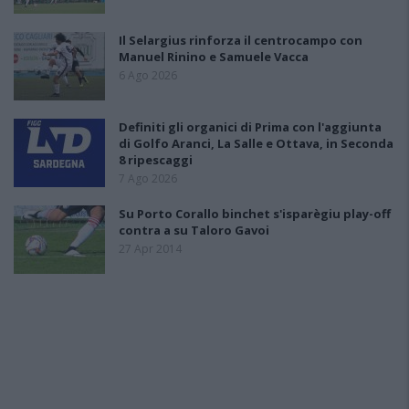
Il Selargius rinforza il centrocampo con
Manuel Rinino e Samuele Vacca
6 Ago 2026
Definiti gli organici di Prima con l'aggiunta
di Golfo Aranci, La Salle e Ottava, in Seconda
8 ripescaggi
7 Ago 2026
Su Porto Corallo binchet s'isparègiu play-off
contra a su Taloro Gavoi
27 Apr 2014