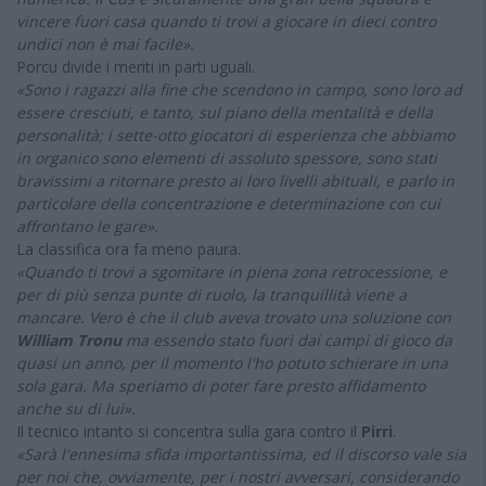
vincere fuori casa quando ti trovi a giocare in dieci contro
undici non è mai facile».
Porcu divide i meriti in parti uguali.
«Sono i ragazzi alla fine che scendono in campo, sono loro ad
essere cresciuti, e tanto, sul piano della mentalità e della
personalità; i sette-otto giocatori di esperienza che abbiamo
in organico sono elementi di assoluto spessore, sono stati
bravissimi a ritornare presto ai loro livelli abituali, e parlo in
particolare della concentrazione e determinazione con cui
affrontano le gare».
La classifica ora fa meno paura.
«Quando ti trovi a sgomitare in piena zona retrocessione, e
per di più senza punte di ruolo, la tranquillità viene a
mancare. Vero è che il club aveva trovato una soluzione con
William Tronu
ma essendo stato fuori dai campi di gioco da
quasi un anno, per il momento l'ho potuto schierare in una
sola gara. Ma speriamo di poter fare presto affidamento
anche su di lui».
Il tecnico intanto si concentra sulla gara contro il
Pirri
.
«Sarà l'ennesima sfida importantissima, ed il discorso vale sia
per noi che, ovviamente, per i nostri avversari, considerando