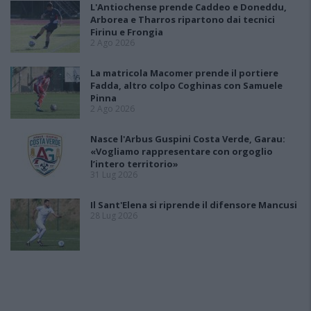
L'Antiochense prende Caddeo e Doneddu,
Arborea e Tharros ripartono dai tecnici
Firinu e Frongia
2 Ago 2026
La matricola Macomer prende il portiere
Fadda, altro colpo Coghinas con Samuele
Pinna
2 Ago 2026
Nasce l'Arbus Guspini Costa Verde, Garau:
«Vogliamo rappresentare con orgoglio
l’intero territorio»
31 Lug 2026
Il Sant'Elena si riprende il difensore Mancusi
28 Lug 2026