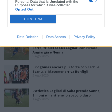
Personal Data that Is Unrelated with the
inizia ufficialmente la stagione 2026-27 e per le squadre di
Purposes for which it was collected.
Promozione girone B arrivano anche le chiusure delle trattative…
Opted Out
CONFIRM
Coppa Italia: gli accoppiamenti dei 16esimi di
finale con i derby a Cagliari, Sassari e
Macomer
5 Ago 2026
Data Deletion
Data Access
Privacy Policy
Colpo dell'Uta con Pisano e arriva anche
Serra, tripletta Cus Cagliari con Piroddi,
Angiargia e Nenna
5 Ago 2026
Il Coghinas ancora più forte con Sechi e
Scanu, al Macomer arriva Bonfigli
5 Ago 2026
L'Atletico Cagliari di Saba prende Sanna,
Simoni e mantiene lo zoccolo duro
4 Ago 2026