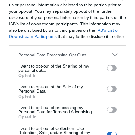
Promozione girone A arrivano anche le chiusure delle trattative…
us or personal information disclosed to third parties prior to
your opt-out. You may separately opt-out of the further
disclosure of your personal information by third parties on the
IAB’s list of downstream participants. This information may
also be disclosed by us to third parties on the
IAB’s List of
Downstream Participants
that may further disclose it to other
third parties.
Personal Data Processing Opt Outs
I want to opt-out of the Sharing of my
personal data.
Opted In
I want to opt-out of the Sale of my
Personal Data.
Opted In
I want to opt-out of processing my
Personal Data for Targeted Advertising.
Il Buddusò in mani sicure con Mario Fadda, il Monte
Opted In
Alma riparte da Ivano Falchi
5 Ago 2026
I want to opt-out of Collection, Use,
Con l'apertura dei tesseramenti dei calciatori a partire dall'1 luglio,
Retention, Sale, and/or Sharing of my