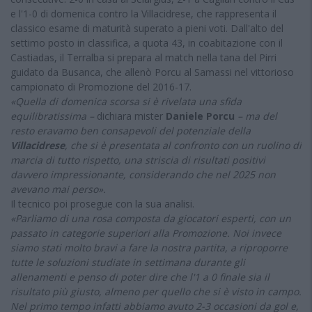
e l'1-0 di domenica contro la Villacidrese, che rappresenta il
classico esame di maturità superato a pieni voti. Dall'alto del
settimo posto in classifica, a quota 43, in coabitazione con il
Castiadas, il Terralba si prepara al match nella tana del Pirri
guidato da Busanca, che allenò Porcu al Samassi nel vittorioso
campionato di Promozione del 2016-17.
«Quella di domenica scorsa si è rivelata una sfida
equilibratissima –
dichiara mister
Daniele Porcu
– ma del
resto eravamo ben consapevoli del potenziale della
Villacidrese
, che si è presentata al confronto con un ruolino di
marcia di tutto rispetto, una striscia di risultati positivi
davvero impressionante, considerando che nel 2025 non
avevano mai perso».
Il tecnico poi prosegue con la sua analisi.
«Parliamo di una rosa composta da giocatori esperti, con un
passato in categorie superiori alla Promozione. Noi invece
siamo stati molto bravi a fare la nostra partita, a riproporre
tutte le soluzioni studiate in settimana durante gli
allenamenti e penso di poter dire che l'1 a 0 finale sia il
risultato più giusto, almeno per quello che si è visto in campo.
Nel primo tempo infatti abbiamo avuto 2-3 occasioni da gol e,