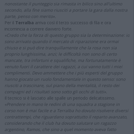
nonostante il punteggio sia rimasta in bilico sino all'ultimo
secondo, alla fine siamo riusciti a portare la gara dalla nostra
parte, penso con merito».
Per il
Terralba
arriva così il terzo successo di fila e ora
incomincia a correre davvero forte.
«Credo che la forza di questo gruppo sia la determinazione: io
sono arrivato quando il mercato di riparazione era ormai
chiuso e si può dire tranquillamente che la rosa non sia
proprio lunghissima, anzi; le difficoltà non sono di certo
mancate, tra infortuni e squalifiche, ma fortunatamente è
venuto fuori il carattere dei ragazzi, a cui vanno tutti i miei
complimenti. Devo ammettere che i più esperti del gruppo
hanno giocato un ruolo fondamentale in questo senso: sono
riusciti a trascinare, sul piano della mentalità, il resto dei
compagni ed i risultati sono sotto gli occhi di tutti».
Il tecnico si è lasciato alle spalle un periodo delicatissimo.
«Prendere in mano le redini di una squadra a stagione in
corso non è mai facile e a Terralba ho dovuto risolvere diversi
contrattempi, che riguardano soprattutto il reparto avanzato,
considerando che il club ha dovuto salutare un ragazzo
argentino, Ramos, che sino a quel momento aveva fatto