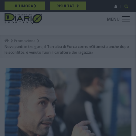
Salta
ULTIMORA
RISULTATI
al
contenuto
MENU
principale
Promozione
Breadcrumb
Nove punti in tre gare, il Terralba di Porcu corre: «Ottimista anche dopo
le sconfitte, è venuto fuori il carattere dei ragazzi»