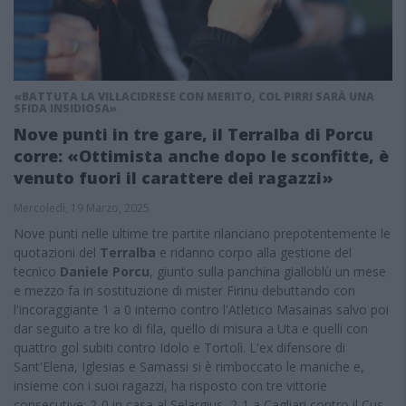
«BATTUTA LA VILLACIDRESE CON MERITO, COL PIRRI SARÀ UNA
SFIDA INSIDIOSA»
Nove punti in tre gare, il Terralba di Porcu
corre: «Ottimista anche dopo le sconfitte, è
venuto fuori il carattere dei ragazzi»
Mercoledì, 19 Marzo, 2025
Nove punti nelle ultime tre partite rilanciano prepotentemente le
quotazioni del
Terralba
e ridanno corpo alla gestione del
tecnico
Daniele Porcu
, giunto sulla panchina gialloblù un mese
e mezzo fa in sostituzione di mister Firinu debuttando con
l'incoraggiante 1 a 0 interno contro l'Atletico Masainas salvo poi
dar seguito a tre ko di fila, quello di misura a Uta e quelli con
quattro gol subiti contro Idolo e Tortolì. L'ex difensore di
Sant'Elena, Iglesias e Samassi si è rimboccato le maniche e,
insieme con i suoi ragazzi, ha risposto con tre vittorie
consecutive: 2-0 in casa al Selargius, 2-1 a Cagliari contro il Cus