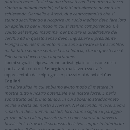
piuttosto bene. Così ci siamo ritrovati con il reparto d'attacco
ridotto ai minimi termini, ed infatti attualmente davanti sto
schierando Ciarniello e Atzori, due centrocampisti che si
stanno sacrificando a ricoprire un ruolo inedito: devo fare loro
un applauso per il modo in cui si stanno comportando. C'è
voluto del tempo, insomma, per trovare la quadratura del
cerchio ed in questo senso devo ringraziare il presidente
Frongia che, nel momento in cui sono arrivate le tre sconfitte,
mi ha fatto sempre sentire la sua fiducia, che in questi casi è
l'elemento davvero più importante».
I primi segnali di ripresa erano arrivati già in occasione della
partita vinta contro il
Selargius
, ma la vera svolta è
rappresentata dal colpo grosso piazzato ai danni del
Cus
Cagliari
.
«Un'altra sfida in cui abbiamo avuto modo di mettere in
mostra tutto il nostro potenziale e la nostra forza. E parlo
soprattutto del primo tempo, in cui abbiamo stradominato,
anche a detta dei nostri avversari. Nel secondo, invece, siamo
rimasti in dieci uomini dal 50', loro hanno siglato il pareggio
grazie ad un calcio piazzato però i miei sono stati davvero
bravissimi a trovare il sorpasso decisivo, seppur in inferiorità
numerica. Il Cus è sicuramente una gran bella squadra e