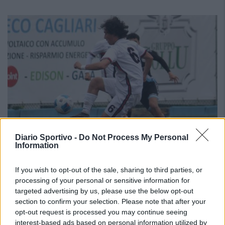
Diario Sportivo -
Do Not Process My Personal
Information
If you wish to opt-out of the sale, sharing to third parties, or
processing of your personal or sensitive information for
Il Selargius rinforza il centrocampo con Manuel
targeted advertising by us, please use the below opt-out
Rinino e Samuele Vacca
6 Ago 2026
section to confirm your selection. Please note that after your
Con l'apertura dei tesseramenti dei calciatori a partire dall'1 luglio,
opt-out request is processed you may continue seeing
inizia ufficialmente la stagione 2026-27 e per le squadre di
interest-based ads based on personal information utilized by