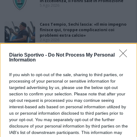
in Eccellenza, il Fonni sale in Promozione
5 Ago 2026
Caos Tempio, Sechi lascia: «Il mio impegno
finisce qui, troppe complicazioni coi
problemi extra calcio»
2 Ago 2026
L'Iglesias si rinforza con Papa Seck e
Diario Sportivo -
Do Not Process My Personal
Diawara, al Bonorva il difensore Balbo
Information
1 Ago 2026
If you wish to opt-out of the sale, sharing to third parties, or
processing of your personal or sensitive information for
Colpo del Tortolì: arriva il centrocampista
targeted advertising by us, please use the below opt-out
figlio d'arte Bruno Conti
1 Ago 2026
section to confirm your selection. Please note that after your
opt-out request is processed you may continue seeing
interest-based ads based on personal information utilized by
La Villacidrese torna in Eccellenza,
us or personal information disclosed to third parties prior to
l'Antiochense va in Promozione, Golfo
your opt-out. You may separately opt-out of the further
Aranci e La Salle salgono in Prima
disclosure of your personal information by third parties on the
31 Lug 2026
IAB’s list of downstream participants. This information may