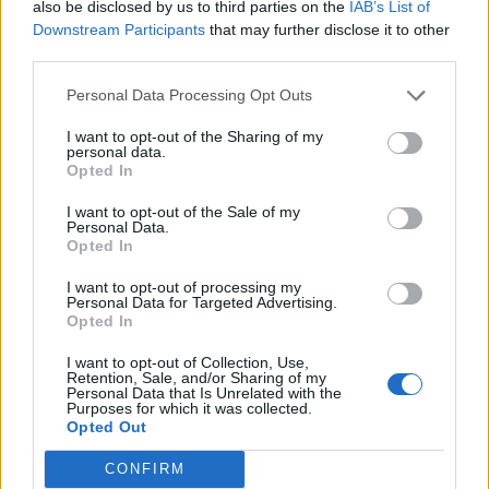
also be disclosed by us to third parties on the
IAB’s List of
Carbonia, l'ex presidente Canu: «Lasciai i
Downstream Participants
that may further disclose it to other
soldi per pagare le vertenze, Meloni si
assuma le responsabilità»
third parties.
31 Lug 2026
Personal Data Processing Opt Outs
Il Carbonia non si iscrive, Meloni:
«Impossibilitati nel far fronte alle vertenze
I want to opt-out of the Sharing of my
personal data.
dei giocatori»
Opted In
31 Lug 2026
I want to opt-out of the Sale of my
Personal Data.
Opted In
I want to opt-out of processing my
Personal Data for Targeted Advertising.
Opted In
I want to opt-out of Collection, Use,
Retention, Sale, and/or Sharing of my
Personal Data that Is Unrelated with the
Purposes for which it was collected.
Opted Out
CONFIRM