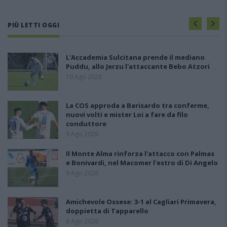
PIÙ LETTI OGGI
L'Accademia Sulcitana prende il mediano
Puddu, allo Jerzu l'attaccante Bebo Atzori
10 Ago 2026
La COS approda a Barisardo tra conferme,
nuovi volti e mister Loi a fare da filo
conduttore
9 Ago 2026
Il Monte Alma rinforza l'attacco con Palmas
e Bonivardi, nel Macomer l'estro di Di Angelo
9 Ago 2026
Amichevole Ossese: 3-1 al Cagliari Primavera,
doppietta di Tapparello
8 Ago 2026