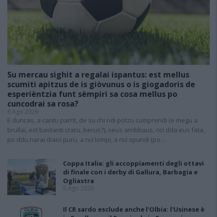
Su mercau sighit a regalai ispantus: est mellus
scumiti apitzus de is giòvunus o is giogadoris de
esperièntzia funt sèmpiri sa cosa mellus po
cuncodrai sa rosa?
6 Ago 2026
E duncas, a cantu parrit, de su chi ndi potzu cumprendi (e megu a
brullai, est bastanti craru, berus?), seus arribbaus, nci dda eus fata,
po ddu narai diaici puru, a nci lompi, a nci spundi (po…
Coppa Italia: gli accoppiamenti degli ottavi
di finale con i derby di Gallura, Barbagia e
Ogliastra
5 Ago 2026
Il CR sardo esclude anche l'Olbia: l'Usinese è