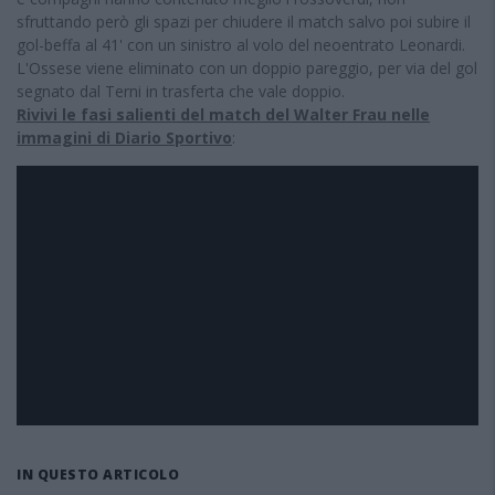
sfruttando però gli spazi per chiudere il match salvo poi subire il
gol-beffa al 41' con un sinistro al volo del neoentrato Leonardi.
L'Ossese viene eliminato con un doppio pareggio, per via del gol
segnato dal Terni in trasferta che vale doppio.
Rivivi le fasi salienti del match del Walter Frau nelle
immagini di Diario Sportivo
:
IN QUESTO ARTICOLO