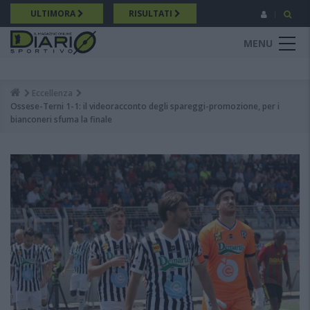
Salta
ULTIMORA
RISULTATI
al
contenuto
MENU
principale
Eccellenza
Breadcrumb
Ossese-Terni 1-1: il videoracconto degli spareggi-promozione, per i
bianconeri sfuma la finale