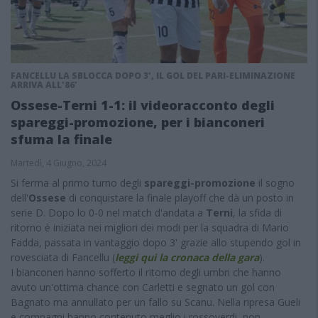
FANCELLU LA SBLOCCA DOPO 3', IL GOL DEL PARI-ELIMINAZIONE
ARRIVA ALL'86'
Ossese-Terni 1-1: il videoracconto degli
spareggi-promozione, per i bianconeri
sfuma la finale
Martedì, 4 Giugno, 2024
Si ferma al primo turno degli
spareggi-promozione
il sogno
dell'
Ossese
di conquistare la finale playoff che dà un posto in
serie D. Dopo lo 0-0 nel match d'andata a
Terni
, la sfida di
ritorno è iniziata nei migliori dei modi per la squadra di Mario
Fadda, passata in vantaggio dopo 3' grazie allo stupendo gol in
rovesciata di Fancellu (
leggi qui la cronaca della gara
).
I bianconeri hanno sofferto il ritorno degli umbri che hanno
avuto un'ottima chance con Carletti e segnato un gol con
Bagnato ma annullato per un fallo su Scanu. Nella ripresa Gueli
e compagni hanno contenuto meglio i rossoverdi, non