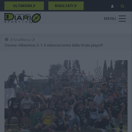
Salta
ULTIMORA
RISULTATI
al
contenuto
MENU
principale
Eccellenza
Breadcrumb
Ossese-Villasimius 3-1: il videoracconto della finale playoff