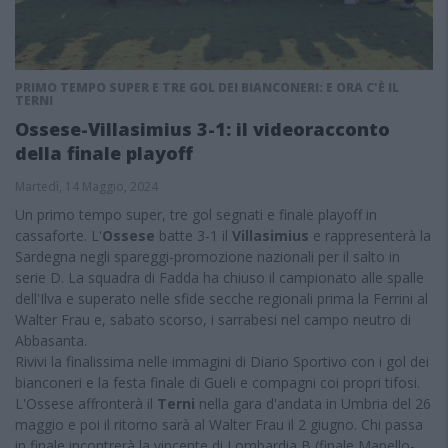
PRIMO TEMPO SUPER E TRE GOL DEI BIANCONERI: E ORA C'È IL
TERNI
Ossese-Villasimius 3-1: il videoracconto
della finale playoff
Martedì, 14 Maggio, 2024
Un primo tempo super, tre gol segnati e finale playoff in
cassaforte. L'
Ossese
batte 3-1 il
Villasimius
e rappresenterà la
Sardegna negli spareggi-promozione nazionali per il salto in
serie D. La squadra di Fadda ha chiuso il campionato alle spalle
dell'Ilva e superato nelle sfide secche regionali prima la Ferrini al
Walter Frau e, sabato scorso, i sarrabesi nel campo neutro di
Abbasanta.
Rivivi la finalissima nelle immagini di Diario Sportivo con i gol dei
bianconeri e la festa finale di Gueli e compagni coi propri tifosi.
L'Ossese affronterà il
Terni
nella gara d'andata in Umbria del 26
maggio e poi il ritorno sarà al Walter Frau il 2 giugno. Chi passa
in finale incontrerà la vincente di Lombardia B (finale Mapello-