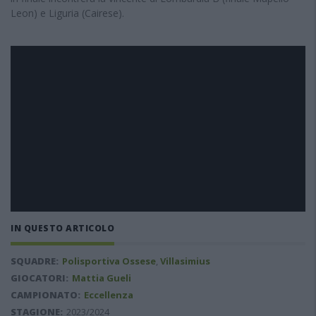
Leon) e Liguria (Cairese).
IN QUESTO ARTICOLO
SQUADRE:
Polisportiva Ossese
,
Villasimius
GIOCATORI:
Mattia Gueli
CAMPIONATO:
Eccellenza
STAGIONE:
2023/2024