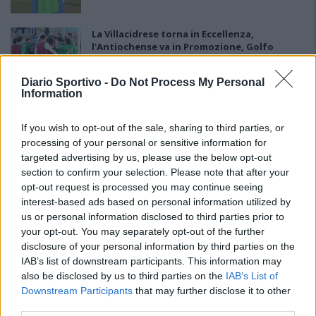
La Villacidrese torna in Eccellenza,
l'Antiochense va in Promozione, Golfo
Aranci e La Salle salgono in Prima
31 Lug 2026
Diario Sportivo -
Do Not Process My Personal
Information
Carbonia, l'ex presidente Canu: «Lasciai i
soldi per pagare le vertenze, Meloni si
assuma le responsabilità»
If you wish to opt-out of the sale, sharing to third parties, or
31 Lug 2026
processing of your personal or sensitive information for
targeted advertising by us, please use the below opt-out
Il Carbonia non si iscrive, Meloni:
section to confirm your selection. Please note that after your
«Impossibilitati nel far fronte alle vertenze
opt-out request is processed you may continue seeing
dei giocatori»
interest-based ads based on personal information utilized by
31 Lug 2026
us or personal information disclosed to third parties prior to
your opt-out. You may separately opt-out of the further
Nuorese, parte la programmazione:
disclosure of your personal information by third parties on the
Francesco Cattide è il nuovo tecnico
29 Lug 2026
IAB’s list of downstream participants. This information may
also be disclosed by us to third parties on the
IAB’s List of
Downstream Participants
that may further disclose it to other
Il Tortolì riporta in Sardegna il difensore
third parties.
argentino Carabajal