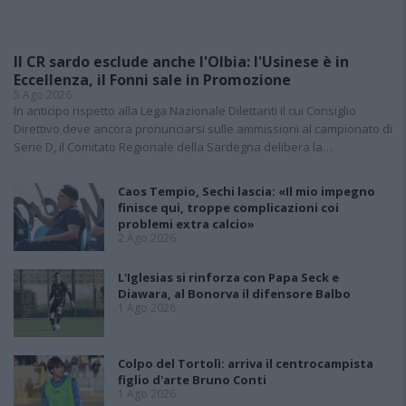
Il CR sardo esclude anche l'Olbia: l'Usinese è in
Eccellenza, il Fonni sale in Promozione
5 Ago 2026
In anticipo rispetto alla Lega Nazionale Dilettanti il cui Consiglio
Direttivo deve ancora pronunciarsi sulle ammissioni al campionato di
Serie D, il Comitato Regionale della Sardegna delibera la…
Caos Tempio, Sechi lascia: «Il mio impegno
finisce qui, troppe complicazioni coi
problemi extra calcio»
2 Ago 2026
L'Iglesias si rinforza con Papa Seck e
Diawara, al Bonorva il difensore Balbo
1 Ago 2026
Colpo del Tortolì: arriva il centrocampista
figlio d'arte Bruno Conti
1 Ago 2026