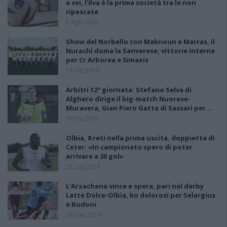
a sei, l'Ilva è la prima società tra le non
ripescate
5 Ago 2026
Show del Norbello con Maknoun e Marras, il
Nurachi doma la Sanverese, vittorie interne
per Cr Arborea e Simaxis
15 Ott 2019
Arbitri 12ª giornata: Stefano Selva di
Alghero dirige il big-match Nuorese-
Muravera, Gian Piero Gatta di Sassari per…
9 Nov 2018
Olbia, 8 reti nella prima uscita, doppietta di
Ceter: «In campionato spero di poter
arrivare a 20 gol»
21 Lug 2018
L'Arzachena vince e spera, pari nel derby
Latte Dolce-Olbia, ko dolorosi per Selargius
e Budoni
24 Mar 2014