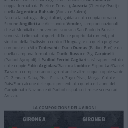
coppia formata da Prieto e Tomas),
Austria
(Cheroky-Gyuri) e
quella
Argentina-Bahrain
(Gonza e Salem).
Nutrita la pattuglia degli italiani, guidata dalla coppia romana
Simone
Angilletta
e Alessandro
Vender
, campioni nazionali
che ai Mondiali del novembre scorso a San Paolo in Brasile
sono stati eliminati ai quarti di finale proprio dai rumeni, poi
vincitori della finalissima contro l'Uruguay, e da quella pugliese
composte da Vito
Tedeschi
e Dario
Dumas
(Padbol Bari) e da
quella campana formata da Danilo
Russo
e Gigi
Carpinelli
(Padbol Agropoli). Il
Padbol Ferrini Cagliari
sarà rappresentato
dalle coppie Fabio
Argiolas
/Gianluca
Loddo
e Filippo
Lai
/Daniel
Zara
ma completeranno i gironi anche altre cinque coppie sarde
(Di Gennaro-Saba, Piras-Picciau, Zago-Piras, Murgia-Callai e
Rais/Fiori) alcune delle quali presenti alla quarta edizione del
Campionato Nazionale di Padbol disputato il mese scorso ad
Arezzo.
LA COMPOSIZIONE DEI 4 GIRONI