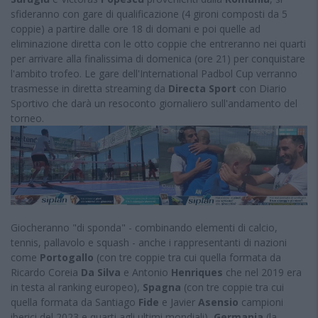
sfideranno con gare di qualificazione (4 gironi composti da 5
coppie) a partire dalle ore 18 di domani e poi quelle ad
eliminazione diretta con le otto coppie che entreranno nei quarti
per arrivare alla finalissima di domenica (ore 21) per conquistare
l'ambito trofeo. Le gare dell'International Padbol Cup verranno
trasmesse in diretta streaming da
Directa Sport
con Diario
Sportivo che darà un resoconto giornaliero sull'andamento del
torneo.
Giocheranno "di sponda" - combinando elementi di calcio,
tennis, pallavolo e squash - anche i rappresentanti di nazioni
come
Portogallo
(con tre coppie tra cui quella formata da
Ricardo Coreia
Da Silva
e Antonio
Henriques
che nel 2019 era
in testa al ranking europeo),
Spagna
(con tre coppie tra cui
quella formata da Santiago
Fide
e Javier
Asensio
campioni
iberici del 2023 e quarti agli ultimi mondiali),
Germania
(la