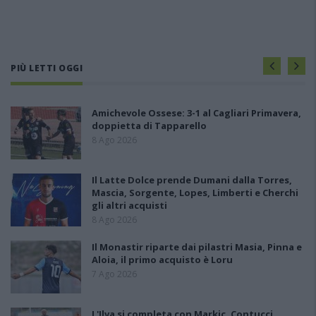
PIÙ LETTI OGGI
Amichevole Ossese: 3-1 al Cagliari Primavera,
doppietta di Tapparello
8 Ago 2026
Il Latte Dolce prende Dumani dalla Torres,
Mascia, Sorgente, Lopes, Limberti e Cherchi
gli altri acquisti
8 Ago 2026
Il Monastir riparte dai pilastri Masia, Pinna e
Aloia, il primo acquisto è Loru
7 Ago 2026
L'Ilva si completa con Markic, Contucci,