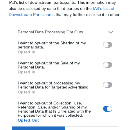
IAB’s list of downstream participants. This information may
also be disclosed by us to third parties on the
IAB’s List of
Il CR sardo esclude anche l'Olbia: l'Usinese è
in Eccellenza, il Fonni sale in Promozione
Downstream Participants
that may further disclose it to other
5 Ago 2026
third parties.
Personal Data Processing Opt Outs
Caos Tempio, Sechi lascia: «Il mio impegno
finisce qui, troppe complicazioni coi
I want to opt-out of the Sharing of my
problemi extra calcio»
personal data.
2 Ago 2026
Opted In
I want to opt-out of the Sale of my
L'Iglesias si rinforza con Papa Seck e
Personal Data.
Diawara, al Bonorva il difensore Balbo
Opted In
1 Ago 2026
I want to opt-out of processing my
Personal Data for Targeted Advertising.
Colpo del Tortolì: arriva il centrocampista
Opted In
figlio d'arte Bruno Conti
1 Ago 2026
I want to opt-out of Collection, Use,
Retention, Sale, and/or Sharing of my
Personal Data that Is Unrelated with the
Purposes for which it was collected.
La Villacidrese torna in Eccellenza,
Opted Out
l'Antiochense va in Promozione, Golfo
Aranci e La Salle salgono in Prima