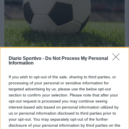
Su mercau sighit a regalai ispantus: est mellus
Diario Sportivo -
Do Not Process My Personal
Information
scumiti apitzus de is giòvunus o is giogadoris de
esperièntzia funt sèmpiri sa cosa mellus po
cuncodrai sa rosa?
If you wish to opt-out of the sale, sharing to third parties, or
6 Ago 2026
processing of your personal or sensitive information for
E duncas, a cantu parrit, de su chi ndi potzu cumprendi (e megu a
targeted advertising by us, please use the below opt-out
brullai, est bastanti craru, berus?), seus arribbaus, nci dda eus fata,
section to confirm your selection. Please note that after your
po ddu narai diaici puru, a nci lompi, a nci spundi (po…
opt-out request is processed you may continue seeing
interest-based ads based on personal information utilized by
Coppa Italia: gli accoppiamenti degli ottavi
us or personal information disclosed to third parties prior to
di finale con i derby di Gallura, Barbagia e
your opt-out. You may separately opt-out of the further
Ogliastra
disclosure of your personal information by third parties on the
5 Ago 2026