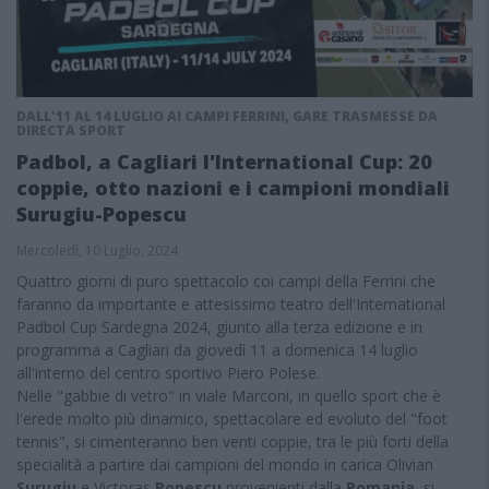
DALL'11 AL 14 LUGLIO AI CAMPI FERRINI, GARE TRASMESSE DA
DIRECTA SPORT
Padbol, a Cagliari l'International Cup: 20
coppie, otto nazioni e i campioni mondiali
Surugiu-Popescu
Mercoledì, 10 Luglio, 2024
Quattro giorni di puro spettacolo coi campi della Ferrini che
faranno da importante e attesissimo teatro dell'International
Padbol Cup Sardegna 2024, giunto alla terza edizione e in
programma a Cagliari da giovedì 11 a domenica 14 luglio
all'interno del centro sportivo Piero Polese.
Nelle "gabbie di vetro" in viale Marconi, in quello sport che è
l'erede molto più dinamico, spettacolare ed evoluto del "foot
tennis", si cimenteranno ben venti coppie, tra le più forti della
specialità a partire dai campioni del mondo in carica Olivian
Surugiu
e Victoras
Popescu
provenienti dalla
Romania
, si