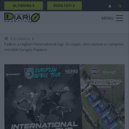
Salta
ULTIMORA
RISULTATI
al
contenuto
MENU
principale
Eccellenza
Breadcrumb
Padbol, a Cagliari l'International Cup: 20 coppie, otto nazioni e i campioni
mondiali Surugiu-Popescu