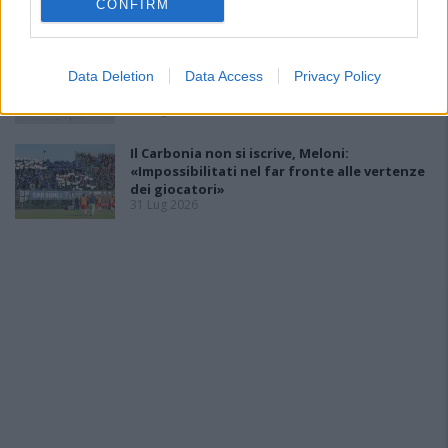
CONFIRM
31 Lug 2026
Carbonia, l'ex presidente Canu: «Lasciai i
soldi per pagare le vertenze, Meloni si
Data Deletion
Data Access
Privacy Policy
assuma le responsabilità»
31 Lug 2026
Il Carbonia non si iscrive, Meloni:
«Impossibilitati nel far fronte alle vertenze
dei giocatori»
31 Lug 2026