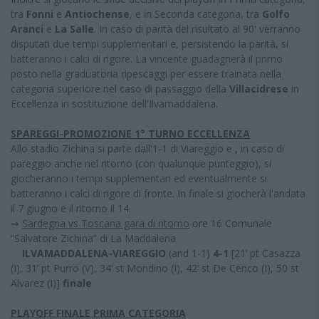
tra
Fonni
e
Antiochense
, e in Seconda categoria, tra
Golfo
Aranci
e
La Salle
. In caso di parità del risultato al 90' verranno
disputati due tempi supplementari e, persistendo la parità, si
batteranno i calci di rigore. La vincente guadagnerà il primo
posto nella graduatoria ripescaggi per essere trainata nella
categoria superiore nel caso di passaggio della
Villacidrese
in
Eccellenza in sostituzione dell'Ilvamaddalena.
SPAREGGI-PROMOZIONE 1° TURNO ECCELLENZA
Allo stadio Zichina si parte dall'1-1 di Viareggio e , in caso di
pareggio anche nel ritorno (con qualunque punteggio), si
giocheranno i tempi supplementari ed eventualmente si
batteranno i calci di rigore di fronte. In finale si giocherà l'andata
il 7 giugno e il ritorno il 14.
⇒
Sardegna vs Toscana gara di ritorno
ore 16 Comunale
“Salvatore Zichina” di La Maddalena
ILVAMADDALENA-VIAREGGIO
(and 1-1)
4-1
[21’ pt Casazza
(I), 31’ pt Purro (V), 34’ st Mondino (I), 42’ st De Cenco (I), 50 st
Alvarez (I)]
finale
PLAYOFF FINALE PRIMA CATEGORIA