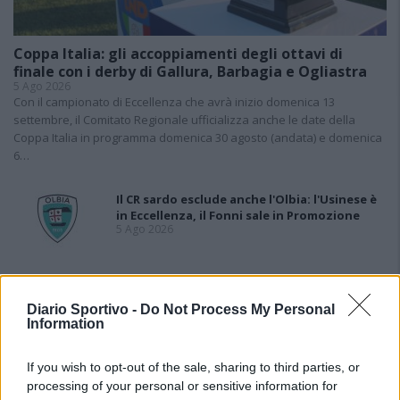
Coppa Italia: gli accoppiamenti degli ottavi di
finale con i derby di Gallura, Barbagia e Ogliastra
5 Ago 2026
Con il campionato di Eccellenza che avrà inizio domenica 13
settembre, il Comitato Regionale ufficializza anche le date della
Coppa Italia in programma domenica 30 agosto (andata) e domenica
6…
Il CR sardo esclude anche l'Olbia: l'Usinese è
in Eccellenza, il Fonni sale in Promozione
5 Ago 2026
Caos Tempio, Sechi lascia: «Il mio impegno
finisce qui, troppe complicazioni coi
Diario Sportivo -
Do Not Process My Personal
problemi extra calcio»
Information
2 Ago 2026
If you wish to opt-out of the sale, sharing to third parties, or
L'Iglesias si rinforza con Papa Seck e
Diawara, al Bonorva il difensore Balbo
processing of your personal or sensitive information for
1 Ago 2026