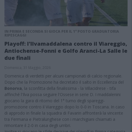
IN PRIMA E SECONDA SI GIOCA PER IL 1° POSTO GRADUATORIA
RIPESCAGGI
Playoff: l'Ilvamaddalena contro il Viareggio,
Antiochense-Fonni e Golfo Aranci-La Salle le
due finali
Domenica, 31 Maggio, 2026
Domenica di verdetti per alcuni campionati di calcio regionale.
Dopo che la Promozione ha decretato il salto in Eccellenza del
Bonorva
, la sconfitta della finalissima - la Villacidrese - tifa
affinché l'Ilva possa seguire l'Ossese in serie D. I maddalenini
giocano la gara di ritorno del 1° turno degli spareggi-
promozione contro il Viareggio dopo lo 0-0 in Toscana. In caso
di approdo in finale la squadra di Favarin affronterà la vincente
tra Fermana e Pietralunghese con i marchigiani chiamati a
rimontare il 2-0 in casa degli umbri.
Inoltre si giocano le sfide decisive dei playoff in Prima categoria,