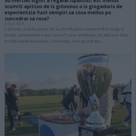
Su mercau sighit a regalai ispantus: est mellus
scumiti apitzus de is giòvunus o is giogadoris de
esperièntzia funt sèmpiri sa cosa mellus po
cuncodrai sa rosa?
6 Ago 2026
E duncas, a cantu parrit, de su chi ndi potzu cumprendi (e megu a
brullai, est bastanti craru, berus?), seus arribbaus, nci dda eus fata,
po ddu narai diaici puru, a nci lompi, a nci spundi (po…