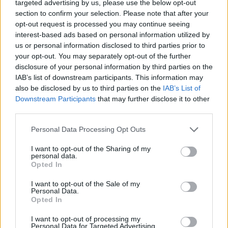
targeted advertising by us, please use the below opt-out
section to confirm your selection. Please note that after your
opt-out request is processed you may continue seeing
Colpo del Tortolì: arriva il centrocampista
interest-based ads based on personal information utilized by
figlio d'arte Bruno Conti
us or personal information disclosed to third parties prior to
1 Ago 2026
your opt-out. You may separately opt-out of the further
disclosure of your personal information by third parties on the
IAB’s list of downstream participants. This information may
La Villacidrese torna in Eccellenza,
l'Antiochense va in Promozione, Golfo
also be disclosed by us to third parties on the
IAB’s List of
Aranci e La Salle salgono in Prima
Downstream Participants
that may further disclose it to other
31 Lug 2026
third parties.
Carbonia, l'ex presidente Canu: «Lasciai i
Personal Data Processing Opt Outs
soldi per pagare le vertenze, Meloni si
assuma le responsabilità»
I want to opt-out of the Sharing of my
31 Lug 2026
personal data.
Opted In
Il Carbonia non si iscrive, Meloni:
I want to opt-out of the Sale of my
«Impossibilitati nel far fronte alle vertenze
Personal Data.
dei giocatori»
Opted In
31 Lug 2026
I want to opt-out of processing my
Nuorese, parte la programmazione:
Personal Data for Targeted Advertising.