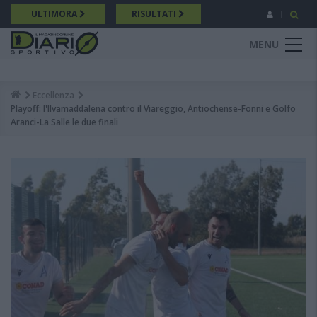
Salta
ULTIMORA
RISULTATI
al
contenuto
MENU
principale
Eccellenza
Breadcrumb
Playoff: l'Ilvamaddalena contro il Viareggio, Antiochense-Fonni e Golfo
Aranci-La Salle le due finali