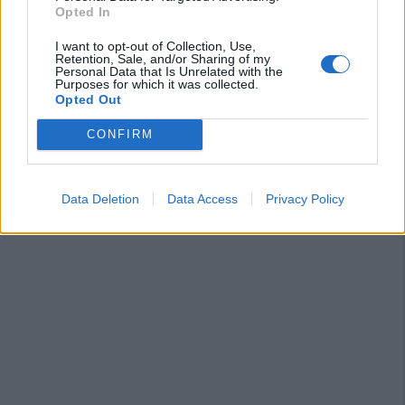
Francesco Cattide è il nuovo tecnico
Opted In
29 Lug 2026
I want to opt-out of Collection, Use,
Retention, Sale, and/or Sharing of my
Personal Data that Is Unrelated with the
Purposes for which it was collected.
Opted Out
CONFIRM
Data Deletion
Data Access
Privacy Policy