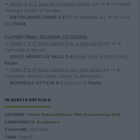
⇒
Girone B vs C gara secca campo neutro
ore 16 al Comunale
“Remigio Corda” di Terralba
ANTIOCHENSE-FONNI
2-0
[35’ st Madeddu (A), 50’ st Cosa
(A)]
finale
PLAYOFF FINALI SECONDA CATEGORIA
⇒
Finale 1° e 2° posto Girone H vs A gara secca
ore 16 al
Comunale di Borore
GOLFO ARANCI-LA SALLE 2-0
[Mulas (GA), Ruzzittu (GA)]
finale
⇒
Finale 3° e 4° posto Girone C vs F gara secca
ore 16 al
Comunale “Antonio Giulio Cabras” di Abbasanta
MONREALE-OTTAVA
0-1
[Spanu (O)]
finale
IN QUESTO ARTICOLO
SQUADRE:
Fonni
,
Ilvamaddalena 1903
,
Antiochense 2013
CAMPIONATO:
Eccellenza
STAGIONE:
2025/2026
TAGS:
Playoff