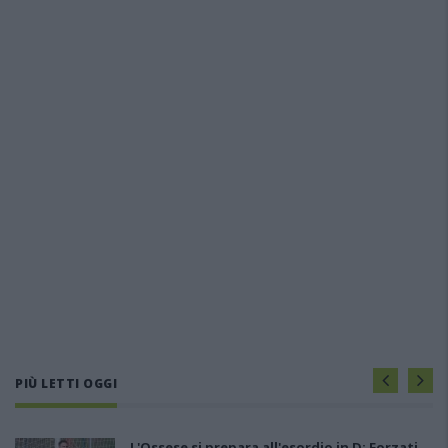
PIÙ LETTI OGGI
L'Ossese si prepara all'esordio in D: Forzati,