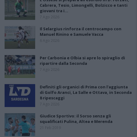
Cabrera, Tesio, Limongelli, Bolzicco e tanti
giovani tra i…
7 Ago 2026
Il Selargius rinforza il centrocampo con
Manuel Rinino e Samuele Vacca
6 Ago 2026
Per Carbonia e Olbia si apre lo spiraglio di
ripartire dalla Seconda
7 Ago 2026
Definiti gli organici di Prima con l'aggiunta
di Golfo Aranci, La Salle e Ottava, in Seconda
8 ripescaggi
7 Ago 2026
Giudice Sportivo: il Sorso senza gli
squalificati Pulina, Altea e Merenda
21 Feb 2019