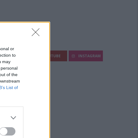
egui Diario Sportivo:
sonal or
ection to
FACEBOOK
YOUTUBE
INSTAGRAM
ou may
 personal
out of the
 downstream
B’s List of