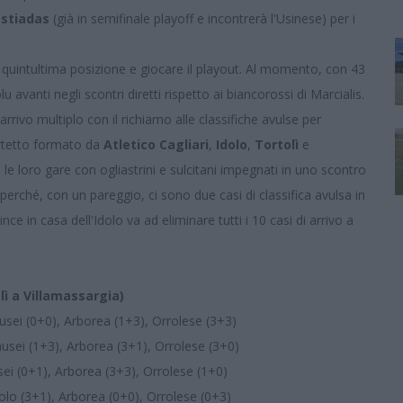
stiadas
(già in semifinale playoff e incontrerà l'Usinese) per i
in quintultima posizione e giocare il playout. Al momento, con 43
lu avanti negli scontri diretti rispetto ai biancorossi di Marcialis.
rivo multiplo con il richiamo alle classifiche avulse per
uartetto formato da
Atletico Cagliari
,
Idolo
,
Tortolì
e
 le loro gare con ogliastrini e sulcitani impegnati in uno scontro
erché, con un pareggio, ci sono due casi di classifica avulsa in
ce in casa dell'Idolo va ad eliminare tutti i 10 casi di arrivo a
lì a Villamassargia)
nusei (0+0), Arborea (1+3), Orrolese (3+3)
anusei (1+3), Arborea (3+1), Orrolese (3+0)
usei (0+1), Arborea (3+3), Orrolese (1+0)
Idolo (3+1), Arborea (0+0), Orrolese (0+3)