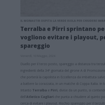
IL MONASTIR OSPITA LA VERDE ISOLA PER CHIUDERE IM
Terralba e Pirri sprintano pe
vogliono evitare i playout, p
spareggio
Venerdì, 10 Maggio, 2024
Duello per il terzo posto, spareggio a distanza tra terzul
ingredienti della 34ª giornata del girone A di Promozion
che porterà la capolista in Eccellenza da imbattuta salvo s
a battere la corazzata, in un matche di Coppa Italia. In t
Intanto
Terralba
e
Pirri
, divise da un punto, si contendo
dell'
Atletico Cagliari
che punta a chiudere al quinto po
cerca di evitare i playout. Rischio spareggio per il terzu