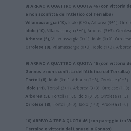
8)
ARRIVO A QUATTRO A QUOTA 46 (con vittoria del 
e non sconfitta dell'Atletico col Terralba)
Villamassargia (10),
Idolo (0+3), Arborea (3+1), Orrol
Idolo (10),
Villamassargia (3+0), Arborea (3+3), Orroles
Arborea (5)
,
Villamassargia (0+1), Idolo (0+0), Orroles
Orrolese (8),
Villamassargia (0+3), Idolo (1+3), Arbore
9)
ARRIVO A QUATTRO A QUOTA 46 (con vittoria del V
Gonnos e non sconfitta dell'Atletico col Terralba)
Tortolì (8),
Idolo (0+1), Arborea (1+3), Orrolese (0+3)
Idolo (11),
Tortolì (3+1), Arborea (3+3), Orrolese (1+0)
Arborea (5)
,
Tortolì (1+0), Idolo (0+0), Orrolese (1+3)
Orrolese (8),
Tortolì (3+0), Idolo (1+3), Arborea (1+0)
10)
ARRIVO A TRE A QUOTA 46 (con pareggio tra Vill
Terralba e vittoria del Lanusei a Gonnos)