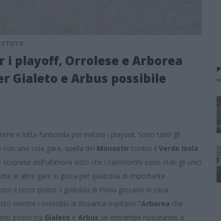
BATTUTO
r i playoff, Orrolese e Arborea
P
er Gialeto e Arbus possibile
time e lotta furibonda per evitare i playout. Sono tanti gli
e con una sola gara, quella del
Monastir
contro il
Verde Isola
orprese dell'ultimora visto che i carlofortini sono stati gli unici
utte le altre gare si gioca per qualcosa di importante
no il terzo posto. I gialloblù di Firinu giocano in casa
sto mentre i rossoblù di Busanca ospitano l'
Arborea
che
ltimo posto tra
Gialeto
e
Arbus
se entrambe riusciranno a