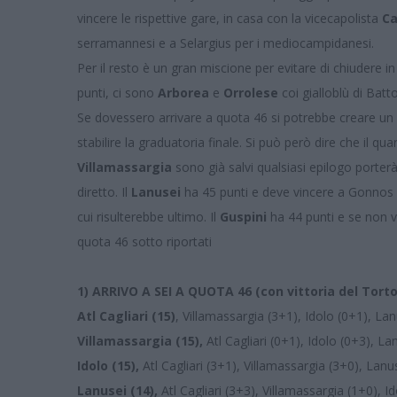
vincere le rispettive gare, in casa con la vicecapolista
Ca
serramannesi e a Selargius per i mediocampidanesi.
Per il resto è un gran miscione per evitare di chiudere 
punti, ci sono
Arborea
e
Orrolese
coi gialloblù di Batto
Se dovessero arrivare a quota 46 si potrebbe creare un ar
stabilire la graduatoria finale. Si può però dire che il q
Villamassargia
sono già salvi qualsiasi epilogo porterà
diretto. Il
Lanusei
ha 45 punti e deve vincere a Gonnos p
cui risulterebbe ultimo. Il
Guspini
ha 44 punti e se non vin
quota 46 sotto riportati
1)
ARRIVO A SEI A QUOTA 46 (con vittoria del Torto
Atl Cagliari (15)
, Villamassargia (3+1), Idolo (0+1), La
Villamassargia (15),
Atl Cagliari (0+1), Idolo (0+3), L
Idolo (15),
Atl Cagliari (3+1), Villamassargia (3+0), Lan
Lanusei (14),
Atl Cagliari (3+3), Villamassargia (1+0), 