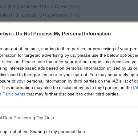
Idolo (0+0), Lanusei (3+3), Orrolese (1+3)
 Idolo (1+3), Lanusei (3+0), Arborea (1+0)
assargia con il Tortolì)
rtivo -
Do Not Process My Personal Information
0+0), Arborea (1+3), Orrolese (3+3)
S
to opt-out of the sale, sharing to third parties, or processing of your per
+0), Arborea (1+3), Orrolese (0+3)
formation for targeted advertising by us, please use the below opt-out s
1), Arborea (3+3), Orrolese (1+0)
r selection. Please note that after your opt-out request is processed y
+1), Arborea (0+0), Orrolese (0+3)
eing interest-based ads based on personal information utilized by us or
disclosed to third parties prior to your opt-out. You may separately opt-
+0), Lanusei (3+3), Orrolese (1+3)
losure of your personal information by third parties on the IAB’s list of
1+3), Lanusei (3+0), Arborea (1+0)
. This information may also be disclosed by us to third parties on the
IA
Participants
that may further disclose it to other third parties.
Villamassargia e Tortolì)
1+3), Orrolese (3+3)
l Data Processing Opt Outs
+3), Orrolese (1+0)
0+0), Orrolese (0+3)
o opt-out of the Sharing of my personal data.
3+3), Orrolese (1+3)