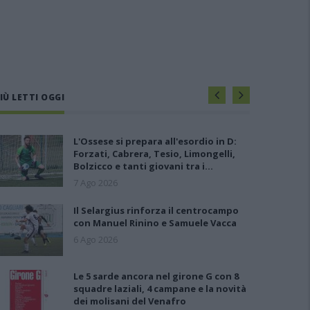
IÙ LETTI OGGI
L'Ossese si prepara all'esordio in D:
Forzati, Cabrera, Tesio, Limongelli,
Bolzicco e tanti giovani tra i…
7 Ago 2026
Il Selargius rinforza il centrocampo
con Manuel Rinino e Samuele Vacca
6 Ago 2026
Le 5 sarde ancora nel girone G con 8
squadre laziali, 4 campane e la novità
dei molisani del Venafro