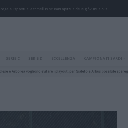
 regalai ispantus: est mellus scumiti apitzus de is giòvunus o is…
SERIE C
SERIE D
ECCELLENZA
CAMPIONATI SARDI
rrolese e Arborea vogliono evitare i playout, per Gialeto e Arbus possibile spare