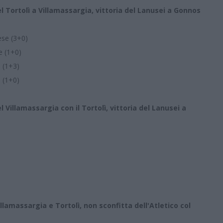
Tortolì a Villamassargia, vittoria del Lanusei a Gonnos
ese (3+0)
e (1+0)
e (1+3)
a (1+0)
illamassargia con il Tortolì, vittoria del Lanusei a
amassargia e Tortolì, non sconfitta dell'Atletico col