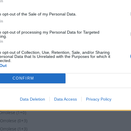
In
+0), Arborea (1+0)
o opt-out of the Sale of my Personal Data.
In
rtolì a Villamassargia e non sconfitta dell'Atletico col
to opt-out of processing my Personal Data for Targeted
ing.
ea (3+1), Orrolese (3+0)
In
 (3+3), Orrolese (1+0)
o opt-out of Collection, Use, Retention, Sale, and/or Sharing
 (0+0), Orrolese (0+3)
ersonal Data that Is Unrelated with the Purposes for which it
lected.
i (3+3), Orrolese (1+3)
Out
ei (3+0), Arborea (1+0)
CONFIRM
llamassargia con il Tortolì e non sconfitta dell'Atletico
Data Deletion
Data Access
Privacy Policy
 Orrolese (0+3)
 Orrolese (1+0)
 Orrolese (0+3)
 Orrolese (1+3)