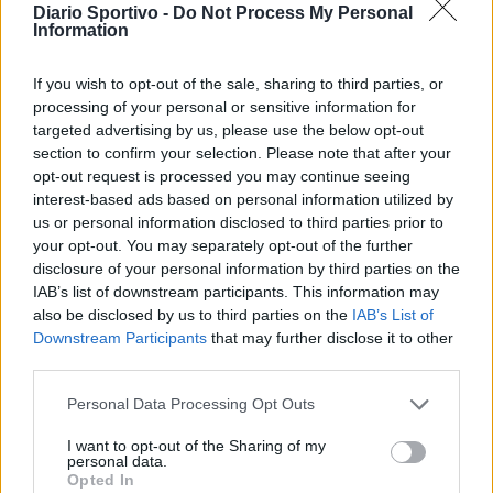
gli altri acquisti
Diario Sportivo -
Do Not Process My Personal
8 Ago 2026
Information
Latte Dolce, Andrea Grigoras è il nuovo ds
If you wish to opt-out of the sale, sharing to third parties, or
29 Lug 2026
processing of your personal or sensitive information for
targeted advertising by us, please use the below opt-out
section to confirm your selection. Please note that after your
Il Monastir riparte dai pilastri Masia, Pinna e
opt-out request is processed you may continue seeing
Aloia, il primo acquisto è Loru
interest-based ads based on personal information utilized by
7 Ago 2026
us or personal information disclosed to third parties prior to
your opt-out. You may separately opt-out of the further
disclosure of your personal information by third parties on the
IAB’s list of downstream participants. This information may
also be disclosed by us to third parties on the
IAB’s List of
Downstream Participants
that may further disclose it to other
third parties.
Personal Data Processing Opt Outs
I want to opt-out of the Sharing of my
personal data.
Opted In