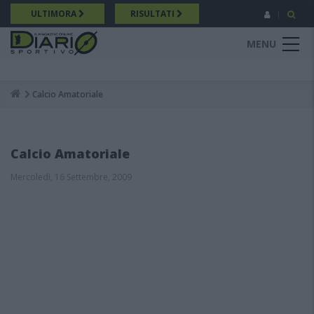
Salta
ULTIMORA
RISULTATI
al
contenuto
MENU
principale
Calcio Amatoriale
Breadcrumb
Calcio Amatoriale
Mercoledì, 16 Settembre, 2009