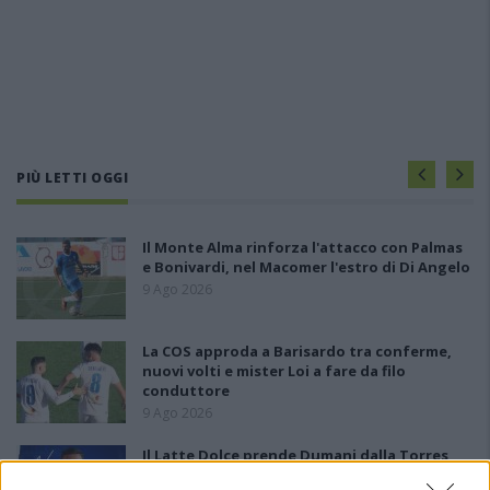
PIÙ LETTI OGGI
Il Monte Alma rinforza l'attacco con Palmas
e Bonivardi, nel Macomer l'estro di Di Angelo
9 Ago 2026
La COS approda a Barisardo tra conferme,
nuovi volti e mister Loi a fare da filo
conduttore
9 Ago 2026
Il Latte Dolce prende Dumani dalla Torres,
Mascia, Sorgente, Lopes, Limberti e Cherchi