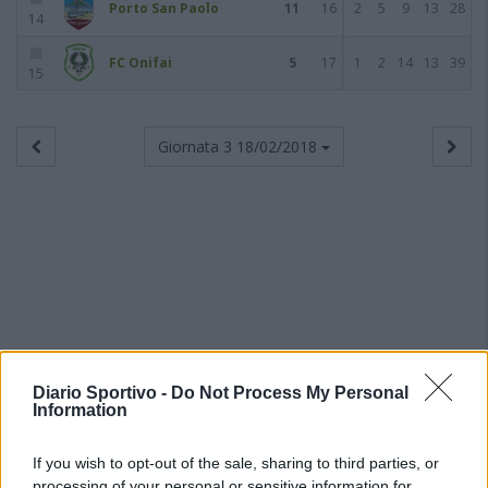
Porto San Paolo
11
16
2
5
9
13
28
14
FC Onifai
5
17
1
2
14
13
39
15
Giornata 3
18/02/2018
Diario Sportivo -
Do Not Process My Personal
Information
If you wish to opt-out of the sale, sharing to third parties, or
processing of your personal or sensitive information for