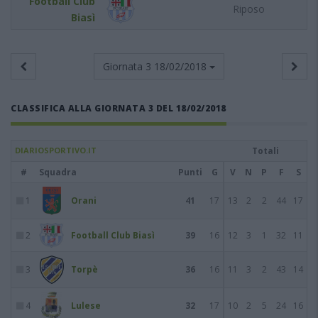
Football Club
Riposo
Biasì
Giornata 3
18/02/2018
CLASSIFICA ALLA GIORNATA 3 DEL 18/02/2018
DIARIOSPORTIVO.IT
Totali
#
Squadra
Punti
G
V
N
P
F
S
1
Orani
41
17
13
2
2
44
17
2
Football Club Biasì
39
16
12
3
1
32
11
3
Torpè
36
16
11
3
2
43
14
4
Lulese
32
17
10
2
5
24
16