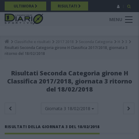
Salta
ULTIMORA
RISULTATI
al
contenuto
MENU
principale
Classifiche e risultati
2017 2018
Seconda Categoria
H
3
Breadcrumb
Risultati Seconda Categoria girone H Classifica 2017/2018, giornata 3
ritorno del 18/02/2018
Risultati Seconda Categoria girone H
Classifica 2017/2018, giornata 3 ritorno
del 18/02/2018
Giornata 3
18/02/2018
RISULTATI DELLA GIORNATA 3 DEL 18/02/2018