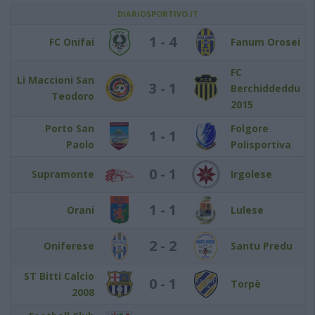
DIARIOSPORTIVO.IT
1 - 4
FC Onifai
Fanum Orosei
FC
Li Maccioni San
3 - 1
Berchiddeddu
Teodoro
2015
Porto San
Folgore
1 - 1
Paolo
Polisportiva
0 - 1
Supramonte
Irgolese
1 - 1
Orani
Lulese
2 - 2
Oniferese
Santu Predu
ST Bitti Calcio
0 - 1
Torpè
2008