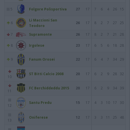
5
Folgore Polisportiva
27
17
7
6
4
26
15
Li Maccioni San
6
26
17
8
2
7
27
25
Teodoro
7
Supramonte
26
17
8
2
7
21
28
8
Irgolese
23
17
6
5
6
18
28
9
Fanum Orosei
22
17
6
4
7
34
29
ST Bitti Calcio 2008
20
17
6
2
9
28
32
10
FC Berchiddeddu 2015
20
17
6
2
9
34
39
11
Santu Predu
15
17
4
3
10
17
30
12
Oniferese
12
17
3
3
11
25
48
13