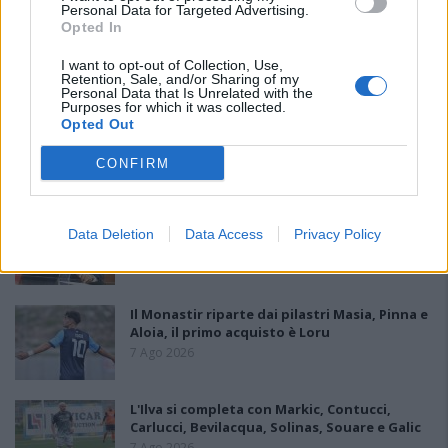
Personal Data for Targeted Advertising.
Opted In
Amichevole Ossese: 3-1 al Cagliari Primavera,
doppietta di Tapparello
I want to opt-out of Collection, Use,
8 Ago 2026
Retention, Sale, and/or Sharing of my
Personal Data that Is Unrelated with the
Purposes for which it was collected.
Il Latte Dolce prende Dumani dalla Torres,
Opted Out
Mascia, Sorgente, Lopes, Limberti e Cherchi
gli altri acquisti
CONFIRM
8 Ago 2026
DPCM 3 dicembre, per il calcio dilettantistico
Data Deletion
Data Access
Privacy Policy
stop prolungato fino al 15 gennaio 2021
3 Dic 2020
Il Monastir riparte dai pilastri Masia, Pinna e
Aloia, il primo acquisto è Loru
7 Ago 2026
L'Ilva si completa con Markic, Contucci,
Carlucci, Bevilacqua, Solinas, Souare e Galic
7 Ago 2026