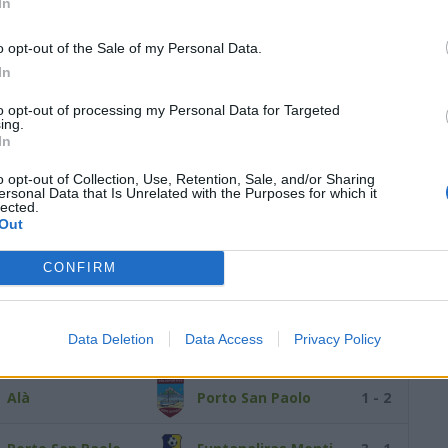
In
o opt-out of the Sale of my Personal Data.
Porto San Paolo
Golfo Aranci
1 - 3
In
Palau
Porto San Paolo
2 - 0
to opt-out of processing my Personal Data for Targeted
ing.
In
RITORNO
Academy Porto
o opt-out of Collection, Use, Retention, Sale, and/or Sharing
Porto San Paolo
2 - 1
ersonal Data that Is Unrelated with the Purposes for which it
Rotondo
lected.
Out
Porto San Paolo
Budonese
5 - 2
CONFIRM
Loiri
Porto San Paolo
2 - 6
Data Deletion
Data Access
Privacy Policy
Porto San Paolo
Trinità
4 - 0
Alà
Porto San Paolo
1 - 2