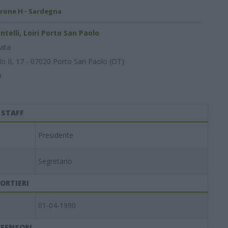
irone H - Sardegna
telli, Loiri Porto San Paolo
ata
lo II, 17 - 07020 Porto San Paolo (OT)
0
STAFF
Presidente
Segretario
ORTIERI
01-04-1990
IFENSORI