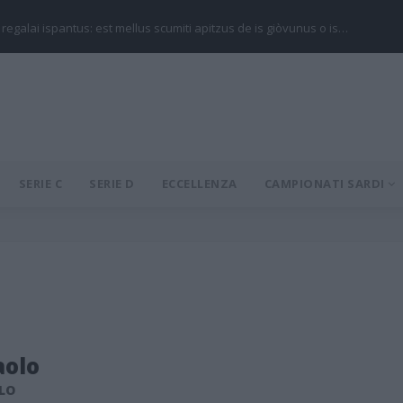
 regalai ispantus: est mellus scumiti apitzus de is giòvunus o is…
SERIE C
SERIE D
ECCELLENZA
CAMPIONATI SARDI
aolo
LO