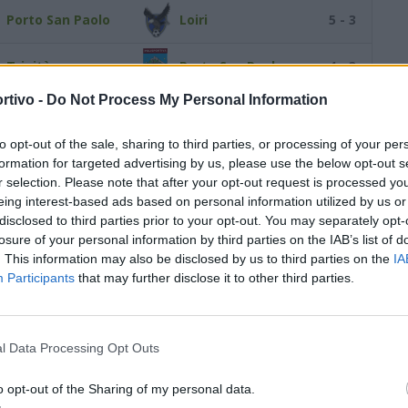
Porto San Paolo
Loiri
5 - 3
Trinità
Porto San Paolo
4 - 3
rtivo -
Do Not Process My Personal Information
Porto San Paolo
Alà
6 - 2
S
to opt-out of the sale, sharing to third parties, or processing of your per
Funtanaliras Monti
Porto San Paolo
3 - 5
formation for targeted advertising by us, please use the below opt-out s
r selection. Please note that after your opt-out request is processed y
eing interest-based ads based on personal information utilized by us or
Porto San Paolo
Siniscola 2010
5 - 0
disclosed to third parties prior to your opt-out. You may separately opt-
losure of your personal information by third parties on the IAB’s list of
La Salette Olbia
Porto San Paolo
1 - 2
. This information may also be disclosed by us to third parties on the
IA
Participants
that may further disclose it to other third parties.
Porto San Paolo
Porto Cervo
1 - 0
Porto San Paolo
Tavolara Calcio
3 - 4
l Data Processing Opt Outs
o opt-out of the Sharing of my personal data.
Football Club Biasì
Porto San Paolo
1 - 4