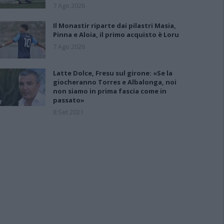
7 Ago 2026
Il Monastir riparte dai pilastri Masia,
Pinna e Aloia, il primo acquisto è Loru
7 Ago 2026
Latte Dolce, Fresu sul girone: «Se la
giocheranno Torres e Albalonga, noi
non siamo in prima fascia come in
passato»
8 Set 2021