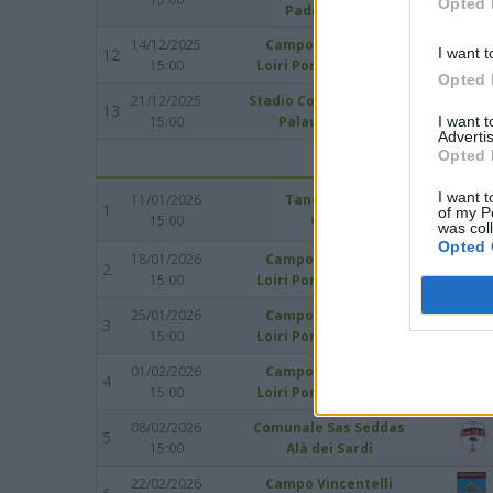
Opted 
Padru - Biasì
14/12/2025
Campo Vincentelli
I want t
12
15:00
Loiri Porto San Paolo
Opted 
21/12/2025
Stadio Comunale Palau
13
I want 
15:00
Palau Baragge
Advertis
Opted 
I want t
11/01/2026
Tanca Ludos
1
of my P
15:00
Olbia
was col
Opted 
18/01/2026
Campo Vincentelli
2
15:00
Loiri Porto San Paolo
25/01/2026
Campo Vincentelli
3
15:00
Loiri Porto San Paolo
01/02/2026
Campo Vincentelli
4
15:00
Loiri Porto San Paolo
08/02/2026
Comunale Sas Seddas
5
15:00
Alà dei Sardi
22/02/2026
Campo Vincentelli