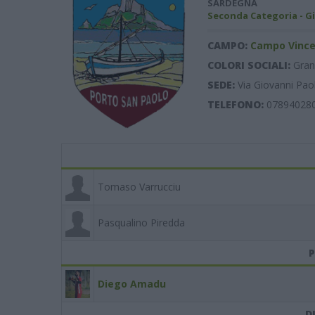
SARDEGNA
Seconda Categoria - G
CAMPO:
Campo Vincen
COLORI SOCIALI:
Gran
SEDE:
Via Giovanni Pao
TELEFONO:
07894028
Tomaso Varrucciu
Pasqualino Piredda
P
Diego Amadu
D