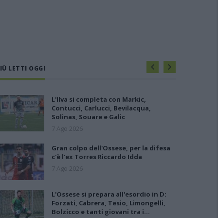
IÙ LETTI OGGI
L'Ilva si completa con Markic,
Contucci, Carlucci, Bevilacqua,
Solinas, Souare e Galic
7 Ago 2026
Gran colpo dell'Ossese, per la difesa
c'è l'ex Torres Riccardo Idda
7 Ago 2026
L'Ossese si prepara all'esordio in D:
Forzati, Cabrera, Tesio, Limongelli,
Bolzicco e tanti giovani tra i…