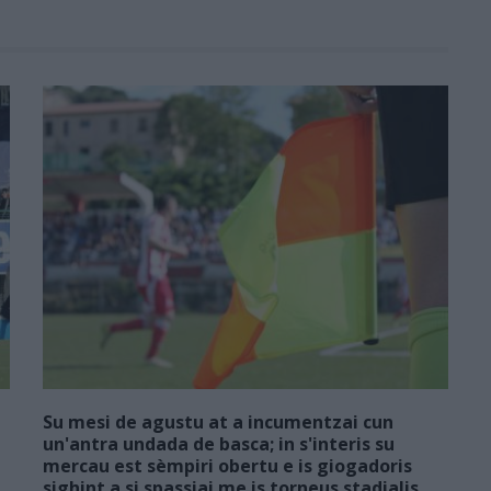
Su mesi de agustu at a incumentzai cun
un'antra undada de basca; in s'interis su
mercau est sèmpiri obertu e is giogadoris
sighint a si spassiai me is torneus stadialis