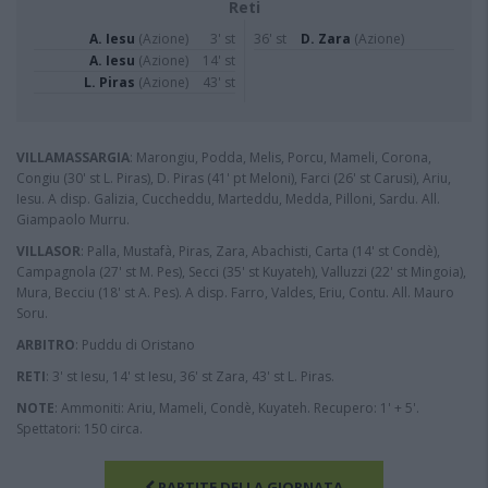
Reti
A. Iesu
(Azione)
3' st
36' st
D. Zara
(Azione)
A. Iesu
(Azione)
14' st
L. Piras
(Azione)
43' st
VILLAMASSARGIA
: Marongiu, Podda, Melis, Porcu, Mameli, Corona,
Congiu (30' st L. Piras), D. Piras (41' pt Meloni), Farci (26' st Carusi), Ariu,
Iesu. A disp. Galizia, Cuccheddu, Marteddu, Medda, Pilloni, Sardu. All.
Giampaolo Murru.
VILLASOR
: Palla, Mustafà, Piras, Zara, Abachisti, Carta (14' st Condè),
Campagnola (27' st M. Pes), Secci (35' st Kuyateh), Valluzzi (22' st Mingoia),
Mura, Becciu (18' st A. Pes). A disp. Farro, Valdes, Eriu, Contu. All. Mauro
Soru.
ARBITRO
: Puddu di Oristano
RETI
: 3' st Iesu, 14' st Iesu, 36' st Zara, 43' st L. Piras.
NOTE
: Ammoniti: Ariu, Mameli, Condè, Kuyateh. Recupero: 1' + 5'.
Spettatori: 150 circa.
PARTITE DELLA GIORNATA