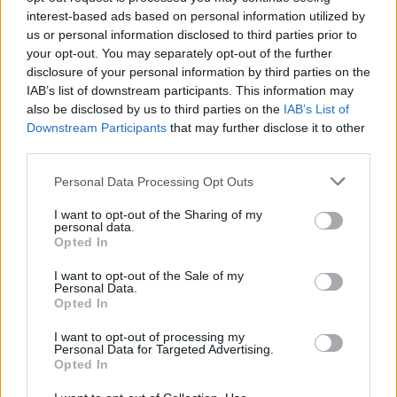
a sei, l'Ilva è la prima società tra le non
interest-based ads based on personal information utilized by
ripescate
us or personal information disclosed to third parties prior to
5 Ago 2026
your opt-out. You may separately opt-out of the further
disclosure of your personal information by third parties on the
Le 5 sarde ancora nel girone G con 8 squadre
IAB’s list of downstream participants. This information may
laziali, 4 campane e la novità dei molisani del
also be disclosed by us to third parties on the
IAB’s List of
Venafro
Downstream Participants
that may further disclose it to other
6 Ago 2026
third parties.
Coppa Italia: gli accoppiamenti dei 16esimi di
finale con i derby a Cagliari, Sassari e
Personal Data Processing Opt Outs
Macomer
5 Ago 2026
I want to opt-out of the Sharing of my
personal data.
Opted In
Coppa Italia: gli accoppiamenti degli ottavi
di finale con i derby di Gallura, Barbagia e
I want to opt-out of the Sale of my
Ogliastra
Personal Data.
5 Ago 2026
Opted In
I want to opt-out of processing my
Personal Data for Targeted Advertising.
Opted In