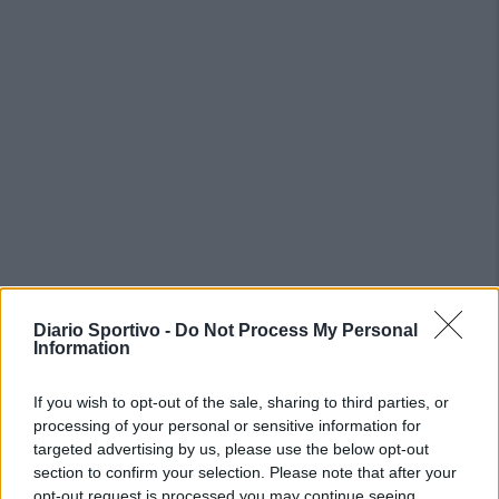
PIÙ LETTI OGGI
Diario Sportivo -
Do Not Process My Personal
Information
Il Buddusò in mani sicure con Mario Fadda, il
If you wish to opt-out of the sale, sharing to third parties, or
Monte Alma riparte da Ivano Falchi
processing of your personal or sensitive information for
5 Ago 2026
targeted advertising by us, please use the below opt-out
section to confirm your selection. Please note that after your
Anche il Fasano out e le ammissioni salgono
opt-out request is processed you may continue seeing