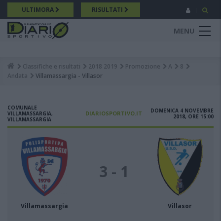
Salta
ULTIMORA
RISULTATI
al
contenuto
MENU
principale
Classifiche e risultati
2018 2019
Promozione
A
8
Breadcrumb
Andata
Villamassargia - Villasor
COMUNALE
DOMENICA 4 NOVEMBRE
DIARIOSPORTIVO.IT
VILLAMASSARGIA,
2018, ORE 15:00
VILLAMASSARGIA
3 - 1
Villamassargia
Villasor