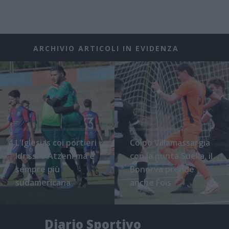
ARCHIVIO ARTICOLI IN EVIDENZA
L'Iglesias coi portieri
Colpo Villamassargia
Idrissi e Atzeni ma è
con la punta Suella, il
sempre più
Bonorva prende
sudamericana
anche Fois
Diario Sportivo