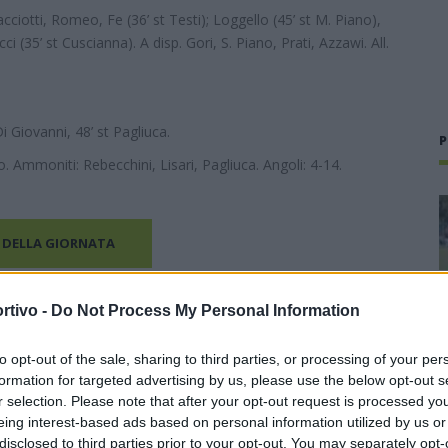
cciotti, Romeo, Fe (36’ st Testi); Loggello (45’ st M. Piano),
ci (35’ st Cuscianna). A disp. Gori, S. Piano, Prati, Azzawi. All.
 Di Giovanni, 48’ st Pagliuca.
P
. Ammoniti: Rebecchini, Lisari, Pagliuca. Angoli: 4-14.
 DELLA GIORNATA
rtivo -
Do Not Process My Personal Information
to opt-out of the sale, sharing to third parties, or processing of your per
formation for targeted advertising by us, please use the below opt-out s
r selection. Please note that after your opt-out request is processed y
eing interest-based ads based on personal information utilized by us or
disclosed to third parties prior to your opt-out. You may separately opt-