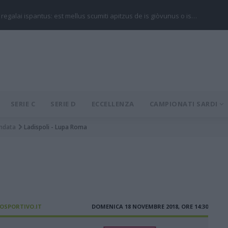
 regalai ispantus: est mellus scumiti apitzus de is giòvunus o is…
SERIE C
SERIE D
ECCELLENZA
CAMPIONATI SARDI
ndata
Ladispoli - Lupa Roma
IOSPORTIVO.IT
DOMENICA 18 NOVEMBRE 2018, ORE 14:30