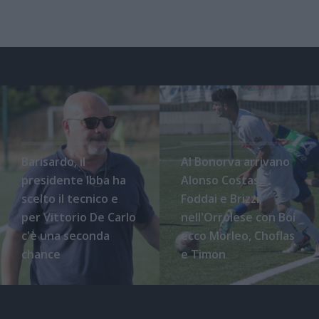
Barisardo, il
Al Bonorva arrivano
presidente Ibba ha
Alonso Costas,
scelto il tecnico e
Foddai e Brizzi,
per Vittorio De Carlo
nell'Orrolese con Boi
c'è una seconda
ecco Morleo, Choflas
chance
e Timon