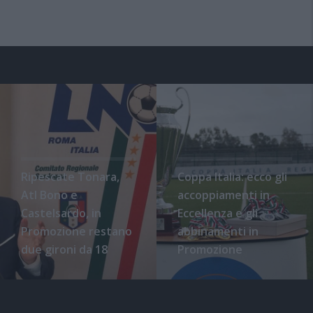
Ripescate Tonara,
Coppa Italia: ecco gli
Atl Bono e
accoppiamenti in
Castelsardo, in
Eccellenza e gli
Promozione restano
abbinamenti in
due gironi da 18
Promozione