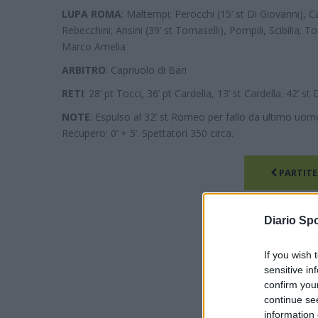
LUPA ROMA
: Maltempi; Perocchi (15’ st Di Giovanni), Ca
Rebecchini; Ansini (39’ st Tomaselli), Pompili, Scibilia; Toc
Marco Amelia
ARBITRO
: Capriuolo di Bari
RETI
: 28’ pt Tocci, 36’ pt Cardella, 13’ st Cardella. 42’ st
NOTE
: Espulso al 32’ st Romeo per fallo da ultimo uomo
Recupero: 0’ + 5’. Spettatori 350 circa.
PARTITE
Diario Spo
If you wish 
sensitive in
confirm you
continue se
information 