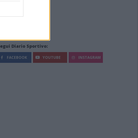
egui Diario Sportivo:
FACEBOOK
YOUTUBE
INSTAGRAM