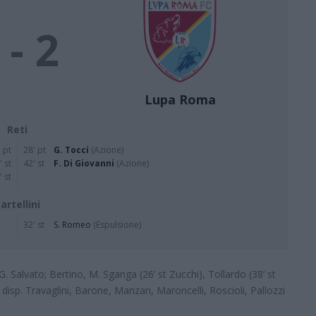
 - 2
Lupa Roma
Reti
 pt
28' pt
G. Tocci
(Azione)
' st
42' st
F. Di Giovanni
(Azione)
' st
artellini
32' st
S. Romeo
(Espulsione)
G. Salvato; Bertino, M. Sganga (26’ st Zucchi), Tollardo (38’ st
A disp. Travaglini, Barone, Manzari, Maroncelli, Roscioli, Pallozzi