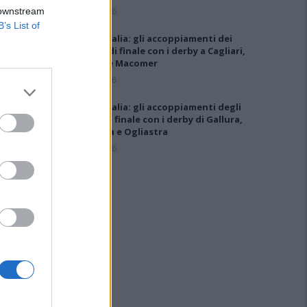
5 Ago 2026
 downstream
B’s List of
Coppa Italia: gli accoppiamenti dei
16esimi di finale con i derby a Cagliari,
Sassari e Macomer
5 Ago 2026
Coppa Italia: gli accoppiamenti degli
ottavi di finale con i derby di Gallura,
Barbagia e Ogliastra
5 Ago 2026